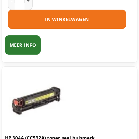
IN WINKELWAGEN
MEER INFO
HP 304A (CC532A) toner geel huismerk