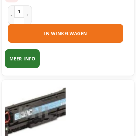
HP 304A (CC530A) toner zwart huismerk aantal
IN WINKELWAGEN
MEER INFO