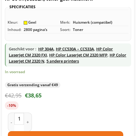
SPECIFICATIES
Kleur:
Geel
Merk:
Huismerk (compatibel)
Inhoud:
2800 pagina’s
Soort:
Toner
Geschikt voor :
HP 304A
,
HP CC530A – CC533A
,
HP Color
LaserJet CM 2320 FXI
,
HP Color LaserJet CM 2320 MFP
,
HP Color
LaserJet CM 2320 N
,
5 andere printers
In voorraad
Gratis verzending vanaf €49
€
42,95
€
38,65
-10%
HP 304A (CC532A) toner geel huismerk aantal