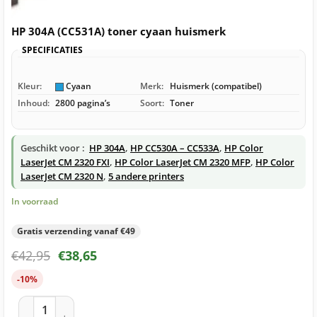
HP 304A (CC531A) toner cyaan huismerk
SPECIFICATIES
Kleur:
Cyaan
Merk:
Huismerk (compatibel)
Inhoud:
2800 pagina’s
Soort:
Toner
Geschikt voor :
HP 304A
,
HP CC530A – CC533A
,
HP Color
LaserJet CM 2320 FXI
,
HP Color LaserJet CM 2320 MFP
,
HP Color
LaserJet CM 2320 N
,
5 andere printers
In voorraad
Gratis verzending vanaf €49
€
42,95
€
38,65
-10%
HP 304A (CC531A) toner cyaan huismerk aantal