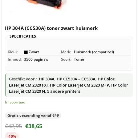
HP 304A (CC530A) toner zwart huismerk
SPECIFICATIES
Kleur:
Zwart
Merk:
Huismerk (compatibel)
Inhoud:
3500 pagina’s
Soort:
Toner
Geschikt voor :
HP 304A
,
HP CC530A – CC533A
,
HP Color
LaserJet CM 2320 FXI
,
HP Color LaserJet CM 2320 MFP
,
HP Color
LaserJet CM 2320 N
,
5 andere printers
In voorraad
Gratis verzending vanaf €49
€
42,95
€
38,65
-10%