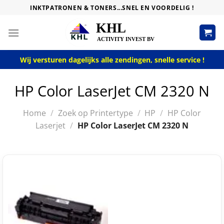
Skip
INKTPATRONEN & TONERS...SNEL EN VOORDELIG !
to
content
Wij versturen dagelijks alle zendingen, snelle service !
HP Color LaserJet CM 2320 N
Home
/
Zoek op Printertype
/
HP
/
HP Color
Laserjet
/
HP Color LaserJet CM 2320 N