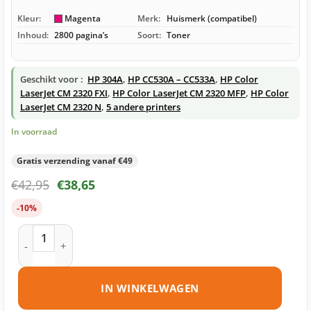
Kleur:
Magenta
Merk:
Huismerk (compatibel)
Inhoud:
2800 pagina’s
Soort:
Toner
Geschikt voor :
HP 304A
,
HP CC530A – CC533A
,
HP Color
LaserJet CM 2320 FXI
,
HP Color LaserJet CM 2320 MFP
,
HP Color
LaserJet CM 2320 N
,
5 andere printers
In voorraad
Gratis verzending vanaf €49
€
42,95
€
38,65
-10%
HP 304A (CC533A) toner magenta huismerk aantal
IN WINKELWAGEN