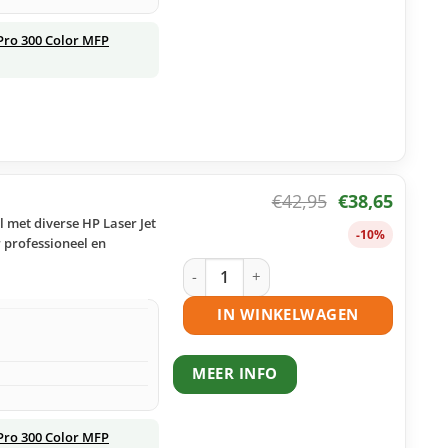
Pro 300 Color MFP
€
42,95
€
38,65
 met diverse HP Laser Jet
-10%
 professioneel en
HP 305A (CE413A) toner magenta huis
IN WINKELWAGEN
MEER INFO
Pro 300 Color MFP