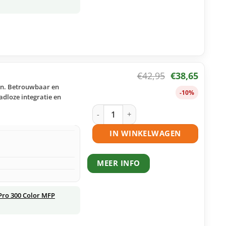
€
42,95
€
38,65
ten. Betrouwbaar en
-10%
adloze integratie en
HP 305X (CE410X) toner zwart huismer
IN WINKELWAGEN
MEER INFO
Pro 300 Color MFP