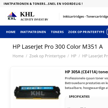
Skip
INKTPATRONEN & TONERS...SNEL EN VOORDELIG !
to
content
Inktcartridges - Tonercartridge
HOME
INKTPATRONEN
TONERS
ZOEK OP PRINTERTYPE
HP LaserJet Pro 300 Color M351 A
Home
/
Zoek op Printertype
/
HP
/
HP LaserJet Pr
HP 305A (CE411A) ton
Professionele cyaan toner vo
Betrouwbare prestaties en ko
betaalbare, hoogwaardige a
SPECIFICATIES