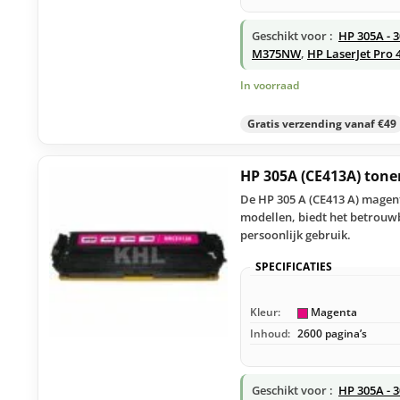
Geschikt voor :
HP 305A - 
M375NW
,
HP LaserJet Pro
In voorraad
Gratis verzending vanaf €49
HP 305A (CE413A) ton
De HP 305 A (CE413 A) magent
modellen, biedt het betrouwb
persoonlijk gebruik.
SPECIFICATIES
Kleur:
Magenta
Inhoud:
2600 pagina’s
Geschikt voor :
HP 305A - 