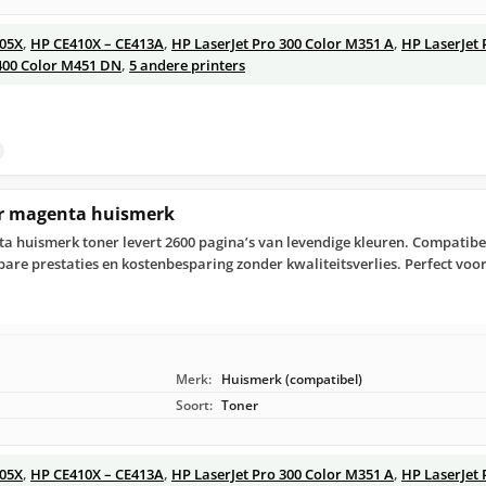
305X
,
HP CE410X – CE413A
,
HP LaserJet Pro 300 Color M351 A
,
HP LaserJet 
 400 Color M451 DN
,
5 andere printers
er magenta huismerk
a huismerk toner levert 2600 pagina’s van levendige kleuren. Compatibel
are prestaties en kostenbesparing zonder kwaliteitsverlies. Perfect voor
Merk:
Huismerk (compatibel)
Soort:
Toner
305X
,
HP CE410X – CE413A
,
HP LaserJet Pro 300 Color M351 A
,
HP LaserJet 