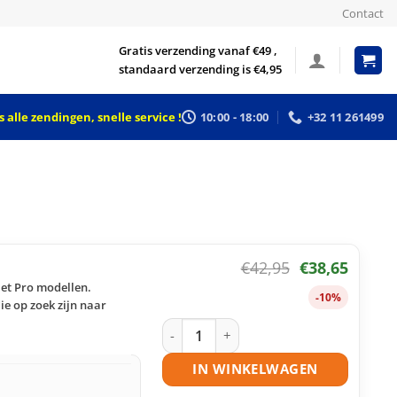
Contact
Gratis verzending vanaf €49 ,
standaard verzending is €4,95
 alle zendingen, snelle service !
10:00 - 18:00
+32 11 261499
€
42,95
€
38,65
Jet Pro modellen.
-10%
e op zoek zijn naar
HP 305A (CE411A) toner cyaan huisme
IN WINKELWAGEN