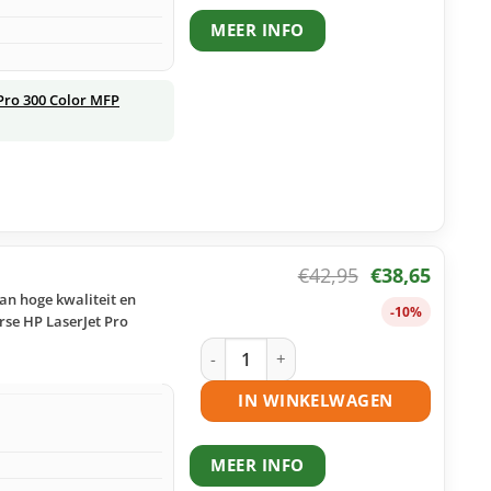
MEER INFO
Pro 300 Color MFP
€
42,95
€
38,65
an hoge kwaliteit en
-10%
rse HP LaserJet Pro
HP 305A (CE412A) toner geel huismerk
IN WINKELWAGEN
MEER INFO