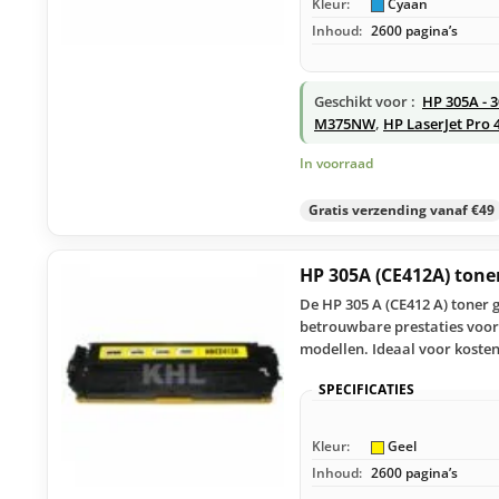
Kleur:
Cyaan
Inhoud:
2600 pagina’s
Geschikt voor :
HP 305A - 
M375NW
,
HP LaserJet Pro
In voorraad
Gratis verzending vanaf €49
HP 305A (CE412A) tone
De HP 305 A (CE412 A) toner 
betrouwbare prestaties voor 
modellen. Ideaal voor koste
SPECIFICATIES
Kleur:
Geel
Inhoud:
2600 pagina’s