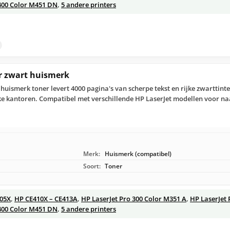
 400 Color M451 DN
,
5 andere printers
r zwart huismerk
 huismerk toner levert 4000 pagina's van scherpe tekst en rijke zwarttin
ke kantoren. Compatibel met verschillende HP LaserJet modellen voor na
Merk:
Huismerk (compatibel)
Soort:
Toner
305X
,
HP CE410X – CE413A
,
HP LaserJet Pro 300 Color M351 A
,
HP LaserJet 
 400 Color M451 DN
,
5 andere printers