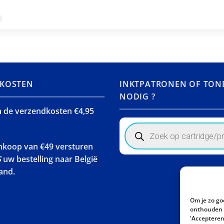
KOSTEN
INKTPATRONEN OF TON
NODIG ?
jn de verzendkosten €4,95
Products
search
ankoop van €49 versturen
S
uw bestelling naar België
and.
Om je zo go
onthouden w
'Accepteren'