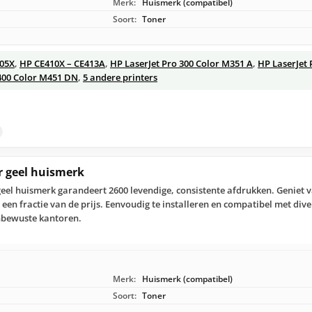
Merk:
Huismerk (compatibel)
Soort:
Toner
305X
,
HP CE410X – CE413A
,
HP LaserJet Pro 300 Color M351 A
,
HP LaserJet 
 400 Color M451 DN
,
5 andere printers
r geel huismerk
geel huismerk garandeert 2600 levendige, consistente afdrukken. Geniet v
een fractie van de prijs. Eenvoudig te installeren en compatibel met dive
nbewuste kantoren.
Merk:
Huismerk (compatibel)
Soort:
Toner