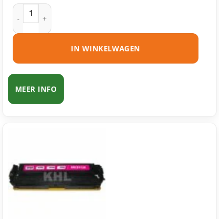
HP 305A (CE412A) toner geel huismerk aantal
IN WINKELWAGEN
MEER INFO