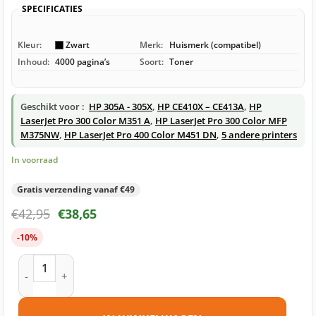
SPECIFICATIES
Kleur:
Zwart
Merk:
Huismerk (compatibel)
Inhoud:
4000 pagina’s
Soort:
Toner
Geschikt voor :
HP 305A - 305X
,
HP CE410X – CE413A
,
HP
LaserJet Pro 300 Color M351 A
,
HP LaserJet Pro 300 Color MFP
M375NW
,
HP LaserJet Pro 400 Color M451 DN
,
5 andere printers
In voorraad
Gratis verzending vanaf €49
€
42,95
€
38,65
-10%
HP 305X (CE410X) toner zwart huismerk aantal