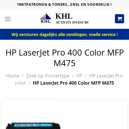
Skip
INKTPATRONEN & TONERS...SNEL EN VOORDELIG !
to
content
Wij versturen dagelijks alle zendingen, snelle service !
HP LaserJet Pro 400 Color MFP
M475
Home
/
Zoek op Printertype
/
HP
/
HP LaserJet Pro
color
/
HP LaserJet Pro 400 Color MFP M475