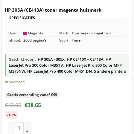
HP 305A (CE413A) toner magenta huismerk
SPECIFICATIES
Kleur:
Magenta
Merk:
Huismerk (compatibel)
Inhoud:
2600 pagina’s
Soort:
Toner
Geschikt voor :
HP 305A - 305X
,
HP CE410X – CE413A
,
HP
LaserJet Pro 300 Color M351 A
,
HP LaserJet Pro 300 Color MFP
M375NW
,
HP LaserJet Pro 400 Color M451 DN
,
5 andere printers
In voorraad
Gratis verzending vanaf €49
€
42,95
€
38,65
-10%
HP 305A (CE413A) toner magenta huismerk aantal