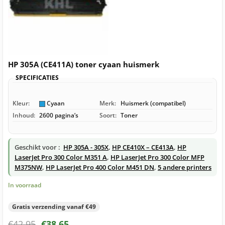
HP 305A (CE411A) toner cyaan huismerk
SPECIFICATIES
Kleur:
Cyaan
Merk:
Huismerk (compatibel)
Inhoud:
2600 pagina’s
Soort:
Toner
Geschikt voor :
HP 305A - 305X
,
HP CE410X – CE413A
,
HP
LaserJet Pro 300 Color M351 A
,
HP LaserJet Pro 300 Color MFP
M375NW
,
HP LaserJet Pro 400 Color M451 DN
,
5 andere printers
In voorraad
Gratis verzending vanaf €49
€
42,95
€
38,65