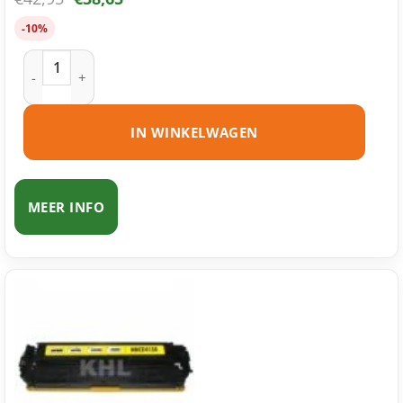
-10%
HP 305A (CE411A) toner cyaan huismerk aantal
IN WINKELWAGEN
MEER INFO