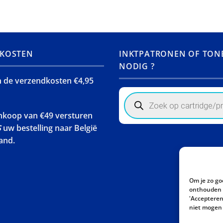
KOSTEN
INKTPATRONEN OF TON
NODIG ?
jn de verzendkosten €4,95
Products
search
ankoop van €49 versturen
S
uw bestelling naar België
and.
Om je zo go
onthouden w
'Accepteren'
niet mogen 