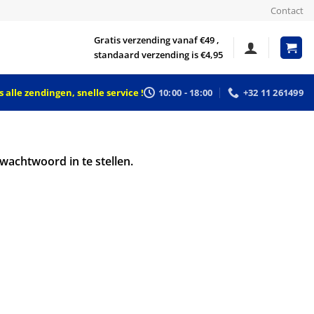
Contact
Gratis verzending vanaf €49 ,
standaard verzending is €4,95
 alle zendingen, snelle service !
10:00 - 18:00
+32 11 261499
wachtwoord in te stellen.