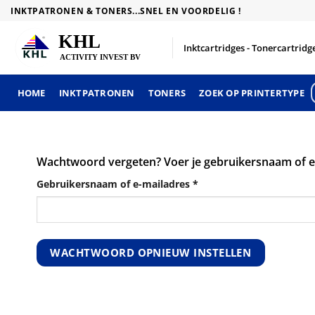
Skip
INKTPATRONEN & TONERS...SNEL EN VOORDELIG !
to
content
Inktcartridges - Tonercartridge
HOME
INKTPATRONEN
TONERS
ZOEK OP PRINTERTYPE
Wachtwoord vergeten? Voer je gebruikersnaam of e-m
Vereist
Gebruikersnaam of e-mailadres
*
WACHTWOORD OPNIEUW INSTELLEN