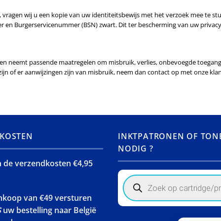
n, vragen wij u een kopie van uw identiteitsbewijs met het verzoek mee te 
n Burgerservicenummer (BSN) zwart. Dit ter bescherming van uw privacy. 
s en neemt passende maatregelen om misbruik, verlies, onbevoegde toegan
zijn of er aanwijzingen zijn van misbruik, neem dan contact op met onze klan
KOSTEN
INKTPATRONEN OF TON
NODIG ?
jn de verzendkosten €4,95
Products
search
ankoop van €49 versturen
S
uw bestelling naar België