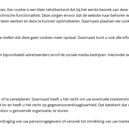
ookies. Een cookie is een klein tekstbestand dat bij het eerste bezoek aan d
echnische functionaliteit. Deze zorgen ervoor dat de website naar behoren
 laten werken en deze te kunnen optimaliseren. Daarnaast plaatsen we coo
 stellen dat deze geen cookies meer opslaat. Daarnaast kunt u ook alle info
n bijvoorbeeld adverteerders en/of de sociale media-bedrijven. Hieronder e
en of te verwijderen. Daarnaast heeft u het recht om uw eventuele toestem
t bv en heeft u het recht op gegevensoverdraagbaarheid. Dat betekent dat
 door u genoemde organisatie, te sturen.
soverdraging van uw persoonsgegevens of verzoek tot intrekking van uw to