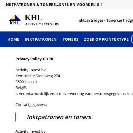
Skip
INKTPATRONEN & TONERS...SNEL EN VOORDELIG !
to
content
Inktcartridges - Tonercartridge
HOME
INKTPATRONEN
TONERS
ZOEK OP PRINTERTYPE
Privacy Policy-GDPR
Activity Invest bv
Kempische Steenweg 274
3500 Hasselt
België,
is verantwoordelijk voor de verwerking van persoonsgegevens zoal
Contactgegevens:
Inktpatronen en toners
Activity Invest bv