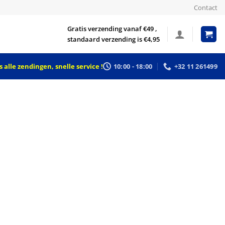
Contact
Gratis verzending vanaf €49 ,
standaard verzending is €4,95
 alle zendingen, snelle service !
10:00 - 18:00
+32 11 261499