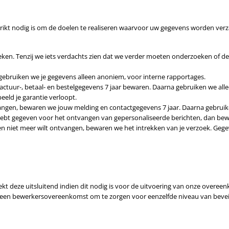
trikt nodig is om de doelen te realiseren waarvoor uw gegevens worden ve
eken. Tenzij we iets verdachts zien dat we verder moeten onderzoeken of
 gebruiken we je gegevens alleen anoniem, voor interne rapportages.
actuur-, betaal- en bestelgegevens 7 jaar bewaren. Daarna gebruiken we all
eld je garantie verloopt.
ervangen, bewaren we jouw melding en contactgegevens 7 jaar. Daarna gebrui
 hebt gegeven voor het ontvangen van gepersonaliseerde berichten, dan bew
ten niet meer wilt ontvangen, bewaren we het intrekken van je verzoek. G
kt deze uitsluitend indien dit nodig is voor de uitvoering van onze overee
j een bewerkersovereenkomst om te zorgen voor eenzelfde niveau van beveili