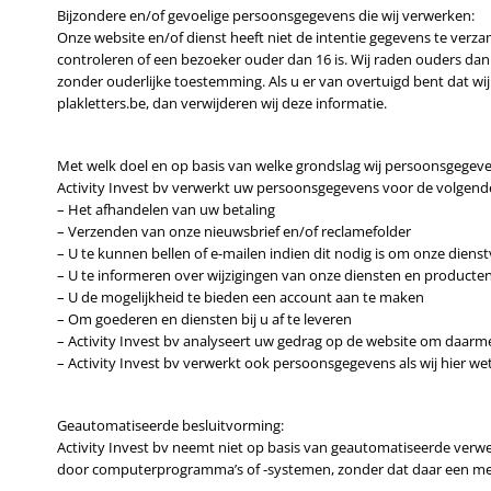
Bijzondere en/of gevoelige persoonsgegevens die wij verwerken:
Onze website en/of dienst heeft niet de intentie gegevens te verz
controleren of een bezoeker ouder dan 16 is. Wij raden ouders dan
zonder ouderlijke toestemming. Als u er van overtuigd bent dat w
plakletters.be, dan verwijderen wij deze informatie.
Met welk doel en op basis van welke grondslag wij persoonsgegev
Activity Invest bv verwerkt uw persoonsgegevens voor de volgend
– Het afhandelen van uw betaling
– Verzenden van onze nieuwsbrief en/of reclamefolder
– U te kunnen bellen of e-mailen indien dit nodig is om onze diens
– U te informeren over wijzigingen van onze diensten en producte
– U de mogelijkheid te bieden een account aan te maken
– Om goederen en diensten bij u af te leveren
– Activity Invest bv analyseert uw gedrag op de website om daar
– Activity Invest bv verwerkt ook persoonsgegevens als wij hier wett
Geautomatiseerde besluitvorming:
Activity Invest bv neemt niet op basis van geautomatiseerde verw
door computerprogramma’s of -systemen, zonder dat daar een mens