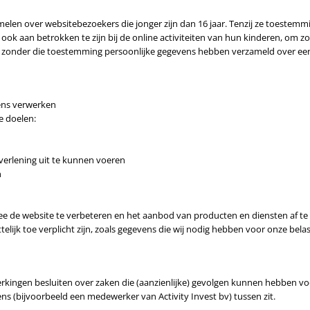
amelen over websitebezoekers die jonger zijn dan 16 jaar. Tenzij ze toeste
 ook aan betrokken te zijn bij de online activiteiten van hun kinderen, o
ij zonder die toestemming persoonlijke gegevens hebben verzameld over ee
ens verwerken
e doelen:
tverlening uit te kunnen voeren
n
mee de website te verbeteren en het aanbod van producten en diensten af 
elijk toe verplicht zijn, zoals gegevens die wij nodig hebben voor onze belas
erkingen besluiten over zaken die (aanzienlijke) gevolgen kunnen hebben 
 (bijvoorbeeld een medewerker van Activity Invest bv) tussen zit.