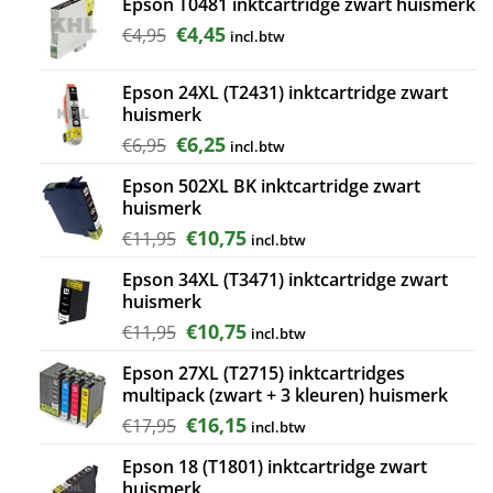
Epson T0481 inktcartridge zwart huismerk
was:
is:
€11,95.
€10,75.
Oorspronkelijke
Huidige
€
4,45
€
4,95
incl.btw
prijs
prijs
was:
is:
Epson 24XL (T2431) inktcartridge zwart
€4,95.
€4,45.
huismerk
Oorspronkelijke
Huidige
€
6,25
€
6,95
incl.btw
prijs
prijs
Epson 502XL BK inktcartridge zwart
was:
is:
huismerk
€6,95.
€6,25.
Oorspronkelijke
Huidige
€
10,75
€
11,95
incl.btw
prijs
prijs
Epson 34XL (T3471) inktcartridge zwart
was:
is:
huismerk
€11,95.
€10,75.
Oorspronkelijke
Huidige
€
10,75
€
11,95
incl.btw
prijs
prijs
Epson 27XL (T2715) inktcartridges
was:
is:
multipack (zwart + 3 kleuren) huismerk
€11,95.
€10,75.
Oorspronkelijke
Huidige
€
16,15
€
17,95
incl.btw
prijs
prijs
Epson 18 (T1801) inktcartridge zwart
was:
is:
huismerk
€17,95.
€16,15.