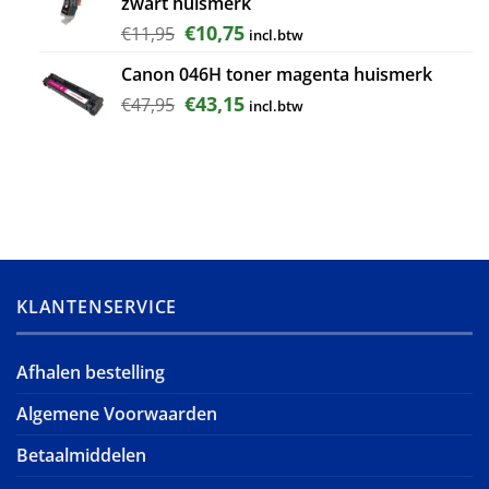
zwart huismerk
€4,95.
€4,45.
Oorspronkelijke
Huidige
€
10,75
€
11,95
incl.btw
prijs
prijs
Canon 046H toner magenta huismerk
was:
is:
€11,95.
€10,75.
Oorspronkelijke
Huidige
€
43,15
€
47,95
incl.btw
prijs
prijs
was:
is:
€47,95.
€43,15.
KLANTENSERVICE
Afhalen bestelling
Algemene Voorwaarden
Betaalmiddelen