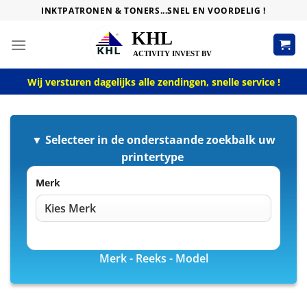
Skip
INKTPATRONEN & TONERS...SNEL EN VOORDELIG !
to
content
Wij versturen dagelijks alle zendingen, snelle service !
▼ Selecteer in de onderstaande zoekbalk uw
printertype
Merk
Merk - Reeks - Model