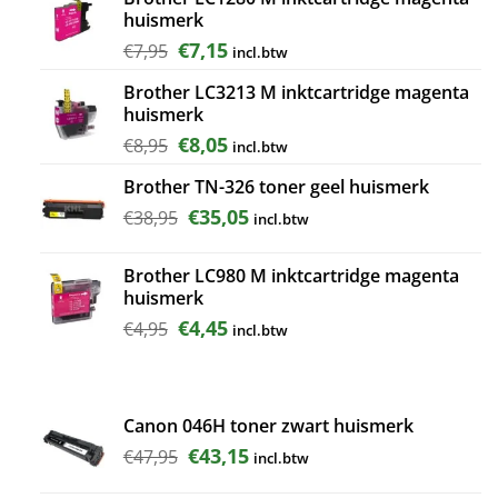
huismerk
€44,95.
€40,45.
Oorspronkelijke
Huidige
€
7,15
€
7,95
incl.btw
prijs
prijs
Brother LC3213 M inktcartridge magenta
was:
is:
huismerk
€7,95.
€7,15.
Oorspronkelijke
Huidige
€
8,05
€
8,95
incl.btw
prijs
prijs
Brother TN-326 toner geel huismerk
was:
is:
€8,95.
€8,05.
Oorspronkelijke
Huidige
€
35,05
€
38,95
incl.btw
prijs
prijs
was:
is:
Brother LC980 M inktcartridge magenta
€38,95.
€35,05.
huismerk
Oorspronkelijke
Huidige
€
4,45
€
4,95
incl.btw
prijs
prijs
was:
is:
€4,95.
€4,45.
Canon 046H toner zwart huismerk
Oorspronkelijke
Huidige
€
43,15
€
47,95
incl.btw
prijs
prijs