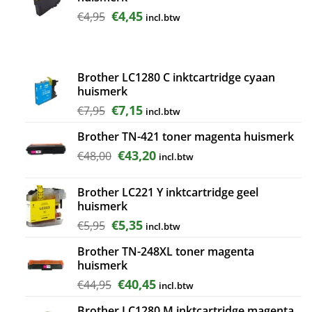
Oorspronkelijke
Huidige
€
4,45
€
4,95
incl.btw
prijs
prijs
was:
is:
€4,95.
€4,45.
Brother LC1280 C inktcartridge cyaan
huismerk
Oorspronkelijke
Huidige
€
7,15
€
7,95
incl.btw
prijs
prijs
Brother TN-421 toner magenta huismerk
was:
is:
€7,95.
€7,15.
Oorspronkelijke
Huidige
€
43,20
€
48,00
incl.btw
prijs
prijs
was:
is:
Brother LC221 Y inktcartridge geel
€48,00.
€43,20.
huismerk
Oorspronkelijke
Huidige
€
5,35
€
5,95
incl.btw
prijs
prijs
Brother TN-248XL toner magenta
was:
is:
huismerk
€5,95.
€5,35.
Oorspronkelijke
Huidige
€
40,45
€
44,95
incl.btw
prijs
prijs
Brother LC1280 M inktcartridge magenta
was:
is: