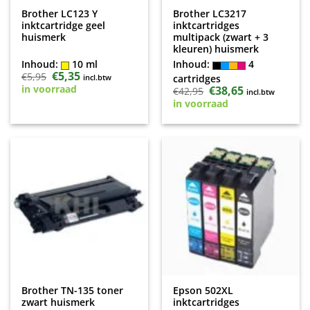
Brother LC123 Y
Brother LC3217
inktcartridge geel
inktcartridges
huismerk
multipack (zwart + 3
kleuren) huismerk
Inhoud:
10 ml
Inhoud:
4
Oorspronkelijke
€
5,35
Huidige
€
5,95
incl.btw
cartridges
prijs
prijs
in voorraad
Oorspronkelijke
€
38,65
Huidige
€
42,95
was:
is:
incl.btw
prijs
prijs
€5,95.
€5,35.
in voorraad
was:
is:
€42,95.
€38,65.
Brother TN-135 toner
Epson 502XL
zwart huismerk
inktcartridges