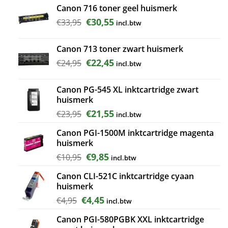
was:
is:
Canon 716 toner geel huismerk
€47,95.
€43,15.
Oorspronkelijke
Huidige
€
30,55
€
33,95
incl.btw
prijs
prijs
was:
is:
Canon 713 toner zwart huismerk
€33,95.
€30,55.
Oorspronkelijke
Huidige
€
22,45
€
24,95
incl.btw
prijs
prijs
was:
is:
Canon PG-545 XL inktcartridge zwart
€24,95.
€22,45.
huismerk
Oorspronkelijke
Huidige
€
21,55
€
23,95
incl.btw
prijs
prijs
Canon PGI-1500M inktcartridge magenta
was:
is:
huismerk
€23,95.
€21,55.
Oorspronkelijke
Huidige
€
9,85
€
10,95
incl.btw
prijs
prijs
Canon CLI-521C inktcartridge cyaan
was:
is:
huismerk
€10,95.
€9,85.
Oorspronkelijke
Huidige
€
4,45
€
4,95
incl.btw
prijs
prijs
Canon PGI-580PGBK XXL inktcartridge
was:
is: