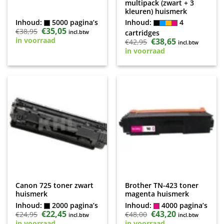
multipack (zwart + 3
kleuren) huismerk
Inhoud:
5000 pagina’s
Inhoud:
4
Oorspronkelijke
€
35,05
Huidige
€
38,95
incl.btw
cartridges
prijs
prijs
in voorraad
Oorspronkelijke
€
38,65
Huidige
€
42,95
was:
is:
incl.btw
prijs
prijs
€38,95.
€35,05.
in voorraad
was:
is:
€42,95.
€38,65.
Canon 725 toner zwart
Brother TN-423 toner
huismerk
magenta huismerk
Inhoud:
2000 pagina’s
Inhoud:
4000 pagina’s
Oorspronkelijke
€
22,45
Huidige
Oorspronkelijke
€
43,20
Huidige
€
24,95
€
48,00
incl.btw
incl.btw
prijs
prijs
prijs
prijs
in voorraad
in voorraad