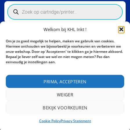
Products
search
Welkom bij KHL Inkt !
Winkelinformatie
Om je zo goed mogelijk te helpen, maken we gebruik van cookies.
Activity Invest BV - KHL, Kempische Steenweg 274
Hiermee onthouden we bijvoorbeeld je voorkeuren en verbeteren we
3500 Hasselt - België BE0862447190
onze webshop. Door op 'Accepteren' te klikken ga je hiermee akkoord.
Bepaal je liever zelf wat we wel en niet mogen meten? Pas dan
Bel ons nu:
+32 11 261499
eenvoudig je instellingen aan.
E-mail:
sales@khl-inkt.be
PRIMA, ACCEPTEREN
WEIGER
BEKIJK VOORKEUREN
CONTACT
Cookie Policy
Privacy Statement
Copyright 2026 ©
Activity Invest BV - KHL INKT