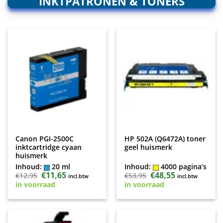
INKTPATRONEN & TONERS
Canon PGI-2500C
HP 502A (Q6472A) toner
inktcartridge cyaan
geel huismerk
huismerk
Inhoud:
20 ml
Inhoud:
4000 pagina’s
Oorspronkelijke
€
11,65
Huidige
Oorspronkelijke
€
48,55
Huidige
€
12,95
€
53,95
incl.btw
incl.btw
prijs
prijs
prijs
prijs
in voorraad
in voorraad
was:
is:
was:
is:
€12,95.
€11,65.
€53,95.
€48,55.