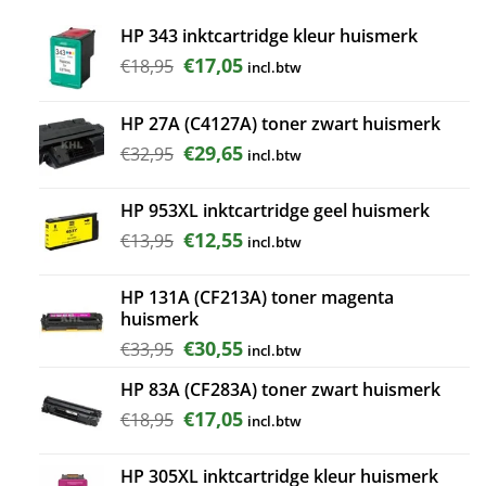
HP 343 inktcartridge kleur huismerk
Oorspronkelijke
Huidige
€
17,05
€
18,95
incl.btw
prijs
prijs
was:
is:
HP 27A (C4127A) toner zwart huismerk
€18,95.
€17,05.
Oorspronkelijke
Huidige
€
29,65
€
32,95
incl.btw
prijs
prijs
was:
is:
HP 953XL inktcartridge geel huismerk
€32,95.
€29,65.
Oorspronkelijke
Huidige
€
12,55
€
13,95
incl.btw
prijs
prijs
was:
is:
HP 131A (CF213A) toner magenta
€13,95.
€12,55.
huismerk
Oorspronkelijke
Huidige
€
30,55
€
33,95
incl.btw
prijs
prijs
HP 83A (CF283A) toner zwart huismerk
was:
is:
€33,95.
€30,55.
Oorspronkelijke
Huidige
€
17,05
€
18,95
incl.btw
prijs
prijs
was:
is:
HP 305XL inktcartridge kleur huismerk
€18,95.
€17,05.