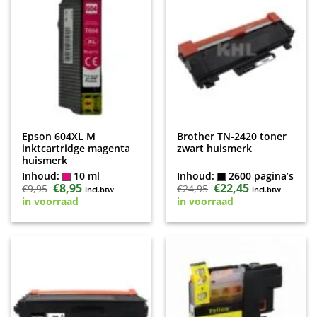
Epson 604XL M
Brother TN-2420 toner
inktcartridge magenta
zwart huismerk
huismerk
Inhoud:
10 ml
Inhoud:
2600 pagina’s
Oorspronkelijke
€
8,95
Huidige
Oorspronkelijke
€
22,45
Huidige
€
9,95
€
24,95
incl.btw
incl.btw
prijs
prijs
prijs
prijs
in voorraad
in voorraad
was:
is:
was:
is:
€9,95.
€8,95.
€24,95.
€22,45.