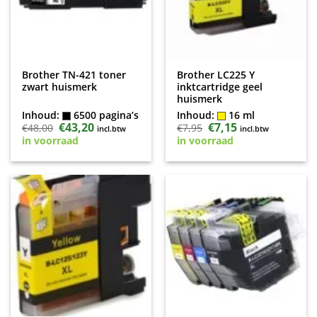
Brother TN-421 toner
Brother LC225 Y
zwart huismerk
inktcartridge geel
huismerk
Inhoud:
6500 pagina’s
Inhoud:
16 ml
Oorspronkelijke
€
43,20
Huidige
Oorspronkelijke
€
7,15
Huidige
€
48,00
€
7,95
incl.btw
incl.btw
prijs
prijs
prijs
prijs
in voorraad
in voorraad
was:
is:
was:
is:
€48,00.
€43,20.
€7,95.
€7,15.