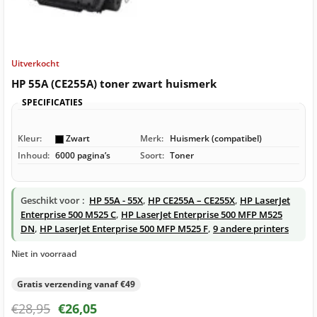
Uitverkocht
HP 55A (CE255A) toner zwart huismerk
SPECIFICATIES
Kleur:
Zwart
Merk:
Huismerk (compatibel)
Inhoud:
6000 pagina’s
Soort:
Toner
Geschikt voor :
HP 55A - 55X
,
HP CE255A – CE255X
,
HP LaserJet
Enterprise 500 M525 C
,
HP LaserJet Enterprise 500 MFP M525
DN
,
HP LaserJet Enterprise 500 MFP M525 F
,
9 andere printers
Niet in voorraad
Gratis verzending vanaf €49
€
28,95
€
26,05