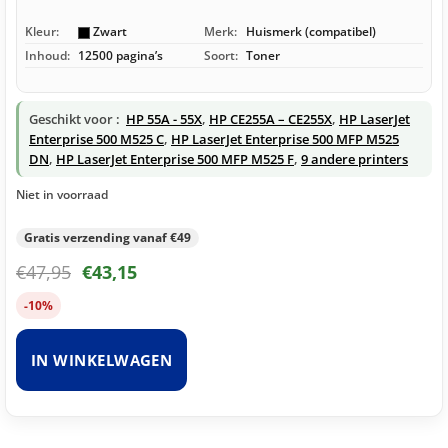
Kleur:
Zwart
Merk:
Huismerk (compatibel)
Inhoud:
12500 pagina’s
Soort:
Toner
Geschikt voor :
HP 55A - 55X
,
HP CE255A – CE255X
,
HP LaserJet
Enterprise 500 M525 C
,
HP LaserJet Enterprise 500 MFP M525
DN
,
HP LaserJet Enterprise 500 MFP M525 F
,
9 andere printers
Niet in voorraad
Gratis verzending vanaf €49
€
47,95
€
43,15
-10%
IN WINKELWAGEN