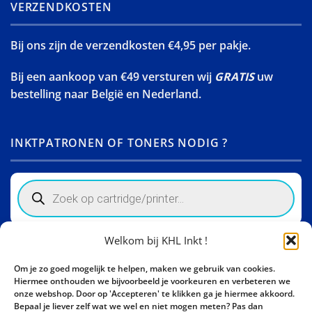
VERZENDKOSTEN
Bij ons zijn de verzendkosten €4,95 per pakje.
Bij een aankoop van €49 versturen wij
GRATIS
uw
bestelling naar België en Nederland.
INKTPATRONEN OF TONERS NODIG ?
Products
search
Welkom bij KHL Inkt !
Winkelinformatie
Om je zo goed mogelijk te helpen, maken we gebruik van cookies.
Activity Invest BV - KHL, Kempische Steenweg 274
Hiermee onthouden we bijvoorbeeld je voorkeuren en verbeteren we
3500 Hasselt - België BE0862447190
onze webshop. Door op 'Accepteren' te klikken ga je hiermee akkoord.
Bepaal je liever zelf wat we wel en niet mogen meten? Pas dan