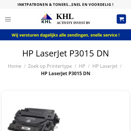
Skip
INKTPATRONEN & TONERS...SNEL EN VOORDELIG !
to
content
Wij versturen dagelijks alle zendingen, snelle service !
HP LaserJet P3015 DN
Home
/
Zoek op Printertype
/
HP
/
HP Laserjet
/
HP LaserJet P3015 DN