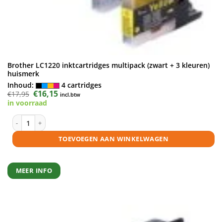
Brother LC1220 inktcartridges multipack (zwart + 3 kleuren)
huismerk
Inhoud:
4 cartridges
Oorspronkelijke
€
16,15
Huidige
€
17,95
incl.btw
prijs
prijs
in voorraad
was:
is:
€17,95.
€16,15.
Brother LC1220 inktcartridges multipack (zwart + 3 kleuren) huismerk 
TOEVOEGEN AAN WINKELWAGEN
MEER INFO