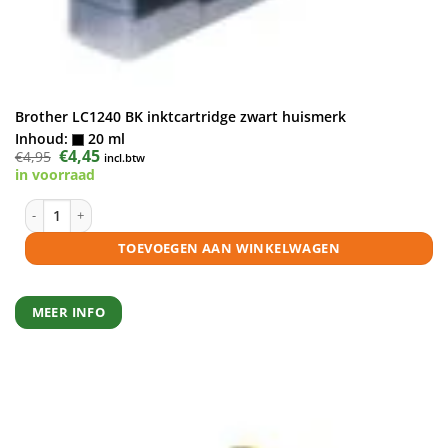
Brother LC1240 BK inktcartridge zwart huismerk
Inhoud:
20 ml
Oorspronkelijke
€
4,45
Huidige
€
4,95
incl.btw
prijs
prijs
in voorraad
was:
is:
€4,95.
€4,45.
Brother LC1240 BK inktcartridge zwart huismerk aantal
TOEVOEGEN AAN WINKELWAGEN
MEER INFO