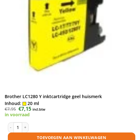
Brother LC1280 Y inktcartridge geel huismerk
Inhoud:
20 ml
Oorspronkelijke
€
7,15
Huidige
€
7,95
incl.btw
prijs
prijs
in voorraad
was:
is:
€7,95.
€7,15.
Brother LC1280 Y inktcartridge geel huismerk aantal
TOEVOEGEN AAN WINKELWAGEN