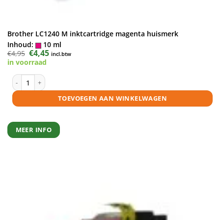
Brother LC1240 M inktcartridge magenta huismerk
Inhoud:
10 ml
Oorspronkelijke
€
4,45
Huidige
€
4,95
incl.btw
prijs
prijs
in voorraad
was:
is:
€4,95.
€4,45.
Brother LC1240 M inktcartridge magenta huismerk aantal
TOEVOEGEN AAN WINKELWAGEN
MEER INFO