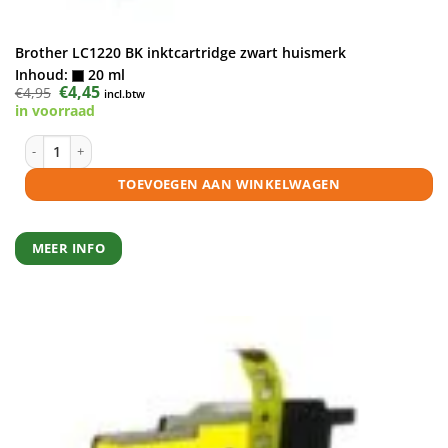
Brother LC1220 BK inktcartridge zwart huismerk
Inhoud:
20 ml
Oorspronkelijke
€
4,45
Huidige
€
4,95
incl.btw
prijs
prijs
in voorraad
was:
is:
€4,95.
€4,45.
Brother LC1220 BK inktcartridge zwart huismerk aantal
TOEVOEGEN AAN WINKELWAGEN
MEER INFO