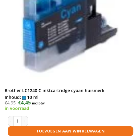
Brother LC1240 C inktcartridge cyaan huismerk
Inhoud:
10 ml
Oorspronkelijke
€
4,45
Huidige
€
4,95
incl.btw
prijs
prijs
in voorraad
was:
is:
€4,95.
€4,45.
Brother LC1240 C inktcartridge cyaan huismerk aantal
TOEVOEGEN AAN WINKELWAGEN