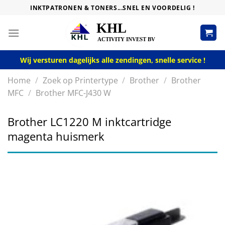
Skip
INKTPATRONEN & TONERS...SNEL EN VOORDELIG !
to
content
Wij versturen dagelijks alle zendingen, snelle service !
Home
/
Zoek op Printertype
/
Brother
/
Brother
MFC
/
Brother MFC-J430 W
Brother LC1220 M inktcartridge
magenta huismerk