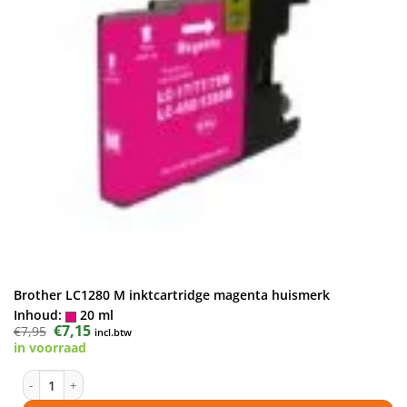
Brother LC1280 M inktcartridge magenta huismerk
Inhoud:
20 ml
Oorspronkelijke
€
7,15
Huidige
€
7,95
incl.btw
prijs
prijs
in voorraad
was:
is:
€7,95.
€7,15.
Brother LC1280 M inktcartridge magenta huismerk aantal