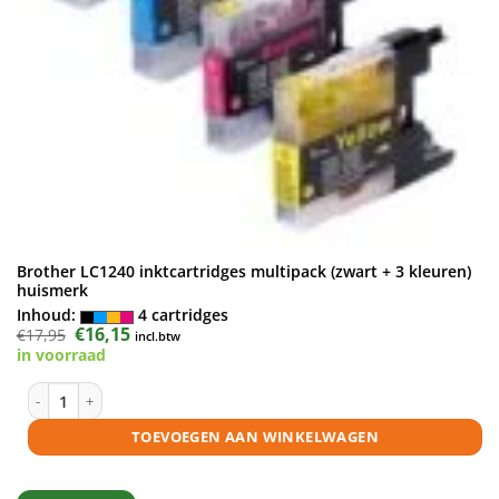
Brother LC1240 inktcartridges multipack (zwart + 3 kleuren)
huismerk
Inhoud:
4 cartridges
Oorspronkelijke
€
16,15
Huidige
€
17,95
incl.btw
prijs
prijs
in voorraad
was:
is:
€17,95.
€16,15.
Brother LC1240 inktcartridges multipack (zwart + 3 kleuren) huismerk 
TOEVOEGEN AAN WINKELWAGEN