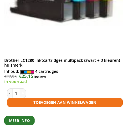
Brother LC1280 inktcartridges multipack (zwart + 3 kleuren)
huismerk
Inhoud:
4 cartridges
Oorspronkelijke
€
25,15
Huidige
€
27,95
incl.btw
prijs
prijs
in voorraad
was:
is:
€27,95.
€25,15.
Brother LC1280 inktcartridges multipack (zwart + 3 kleuren) huismerk 
TOEVOEGEN AAN WINKELWAGEN
MEER INFO