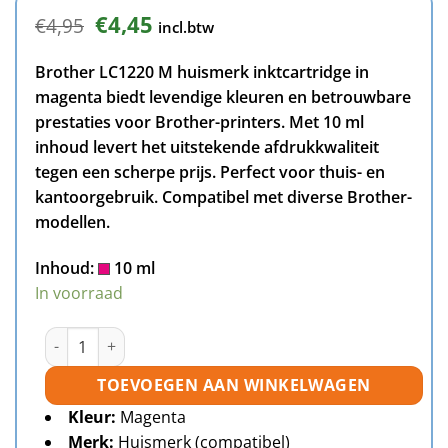
Oorspronkelijke
Huidige
€
4,45
€
4,95
incl.btw
prijs
prijs
was:
is:
Brother LC1220 M huismerk inktcartridge in
€4,95.
€4,45.
magenta biedt levendige kleuren en betrouwbare
prestaties voor Brother-printers. Met 10 ml
inhoud levert het uitstekende afdrukkwaliteit
tegen een scherpe prijs. Perfect voor thuis- en
kantoorgebruik. Compatibel met diverse Brother-
modellen.
Inhoud:
10 ml
In voorraad
Brother LC1220 M inktcartridge magenta huismerk aantal
TOEVOEGEN AAN WINKELWAGEN
Kleur:
Magenta
Merk:
Huismerk (compatibel)