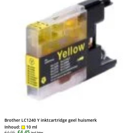
Brother LC1240 Y inktcartridge geel huismerk
Inhoud:
10 ml
Oorspronkelijke
€
4,45
Huidige
€
4,95
incl.btw