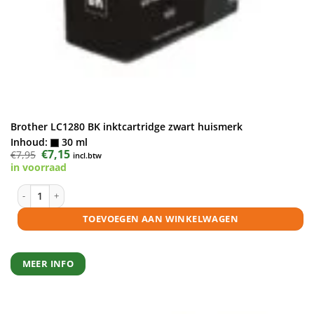
Brother LC1280 BK inktcartridge zwart huismerk
Inhoud:
30 ml
Oorspronkelijke
€
7,15
Huidige
€
7,95
incl.btw
prijs
prijs
in voorraad
was:
is:
€7,95.
€7,15.
Brother LC1280 BK inktcartridge zwart huismerk aantal
TOEVOEGEN AAN WINKELWAGEN
MEER INFO