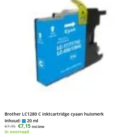
Brother LC1280 C inktcartridge cyaan huismerk
Inhoud:
20 ml
Oorspronkelijke
€
7,15
Huidige
€
7,95
incl.btw
prijs
prijs
in voorraad
was:
is: