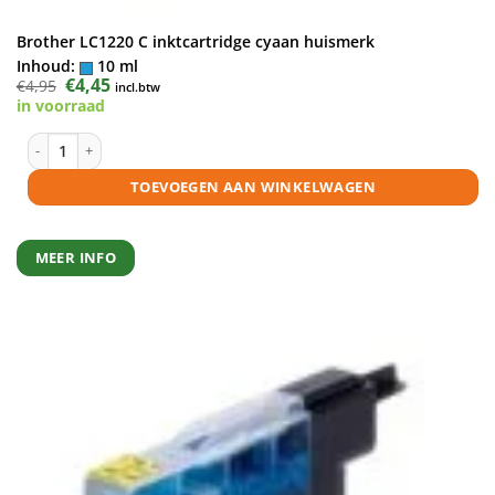
Brother LC1220 C inktcartridge cyaan huismerk
Inhoud:
10 ml
Oorspronkelijke
€
4,45
Huidige
€
4,95
incl.btw
prijs
prijs
in voorraad
was:
is:
€4,95.
€4,45.
Brother LC1220 C inktcartridge cyaan huismerk aantal
TOEVOEGEN AAN WINKELWAGEN
MEER INFO