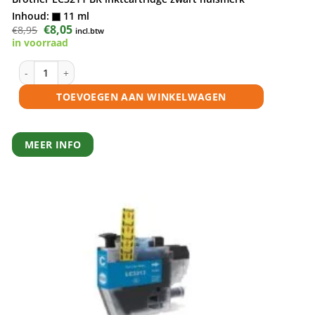
Inhoud:
11 ml
Oorspronkelijke
€
8,05
Huidige
€
8,95
incl.btw
prijs
prijs
in voorraad
was:
is:
€8,95.
€8,05.
Brother LC3211 BK inktcartridge zwart huismerk aantal
TOEVOEGEN AAN WINKELWAGEN
MEER INFO