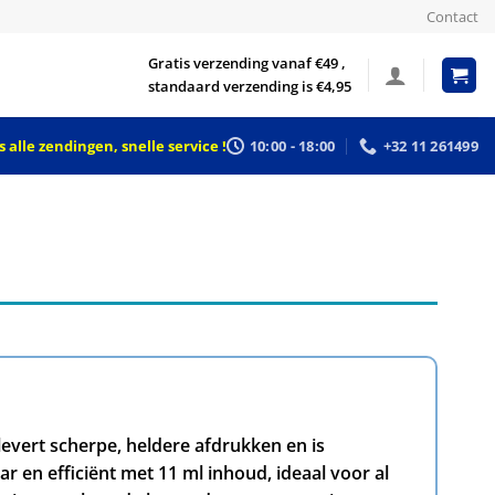
Contact
Gratis verzending vanaf €49 ,
standaard verzending is €4,95
 alle zendingen, snelle service !
10:00 - 18:00
+32 11 261499
evert scherpe, heldere afdrukken en is
 en efficiënt met 11 ml inhoud, ideaal voor al