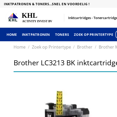
Skip
INKTPATRONEN & TONERS...SNEL EN VOORDELIG !
to
content
Inktcartridges - Tonercartridge
HOME
INKTPATRONEN
TONERS
ZOEK OP PRINTERTYPE
Home
/
Zoek op Printertype
/
Brother
/
Brother 
Brother LC3213 BK inktcartrid