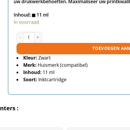
uw drukwerkbehoeften. Maximaliseer uw printkwalite
Inhoud:
11 ml
In voorraad
Brother LC3213 BK inktcartridge zwart huismerk aantal
TOEVOEGEN AA
Kleur:
Zwart
Merk:
Huismerk (compatibel)
Inhoud:
11 ml
Soort:
Inktcartridge
nters :