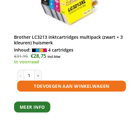
Brother LC3213 inktcartridges multipack (zwart + 3
kleuren) huismerk
Inhoud:
4 cartridges
Oorspronkelijke
€
28,75
Huidige
€
31,95
incl.btw
prijs
prijs
in voorraad
was:
is:
€31,95.
€28,75.
al
Brother LC3213 inktcartridges multipack (zwart + 3 kleuren)
TOEVOEGEN AAN WINKELWAGEN
MEER INFO