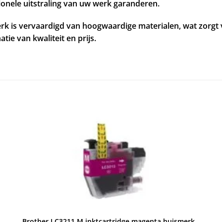
ionele uitstraling van uw werk garanderen.
erk is vervaardigd van hoogwaardige materialen, wat zorg
ie van kwaliteit en prijs.
Brother LC3211 M inktcartridge magenta huismerk