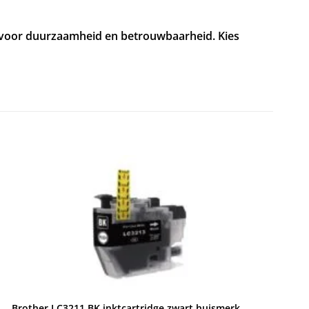
t voor duurzaamheid en betrouwbaarheid. Kies
Brother LC3211 BK inktcartridge zwart huismerk