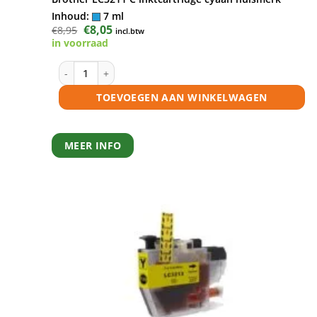
Inhoud:
7 ml
Oorspronkelijke
€
8,05
Huidige
€
8,95
incl.btw
prijs
prijs
in voorraad
was:
is:
€8,95.
€8,05.
Brother LC3211 C inktcartridge cyaan huismerk aantal
TOEVOEGEN AAN WINKELWAGEN
MEER INFO