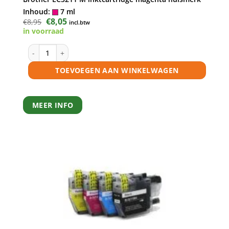
Inhoud:
7 ml
Oorspronkelijke
€
8,05
Huidige
€
8,95
incl.btw
prijs
prijs
in voorraad
was:
is:
€8,95.
€8,05.
Brother LC3211 M inktcartridge magenta huismerk aantal
TOEVOEGEN AAN WINKELWAGEN
MEER INFO