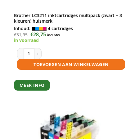
Brother LC3211 inktcartridges multipack (zwart + 3
kleuren) huismerk
Inhoud:
4 cartridges
Oorspronkelijke
€
28,75
Huidige
€
31,95
incl.btw
prijs
prijs
in voorraad
was:
is:
€31,95.
€28,75.
Brother LC3211 inktcartridges multipack (zwart + 3 kleuren)
TOEVOEGEN AAN WINKELWAGEN
MEER INFO