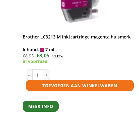
Brother LC3213 M inktcartridge magenta huismerk
Inhoud:
7 ml
Oorspronkelijke
€
8,05
Huidige
€
8,95
incl.btw
prijs
prijs
in voorraad
was:
is:
€8,95.
€8,05.
Brother LC3213 M inktcartridge magenta huismerk aant
TOEVOEGEN AAN WINKELWAGEN
MEER INFO