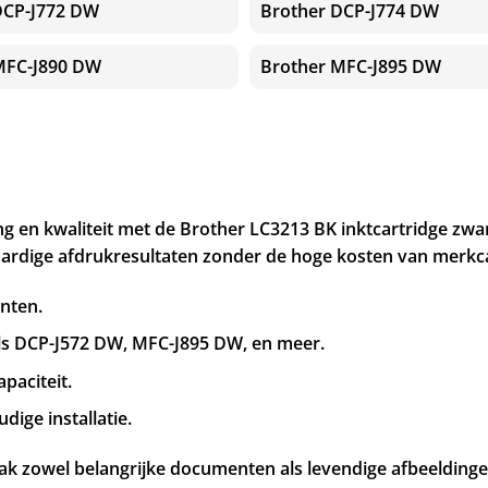
DCP-J772 DW
Brother DCP-J774 DW
MFC-J890 DW
Brother MFC-J895 DW
 en kwaliteit met de Brother LC3213 BK inktcartridge zwart
ardige afdrukresultaten zonder de hoge kosten van merkca
inten.
ls DCP-J572 DW, MFC-J895 DW, en meer.
paciteit.
ige installatie.
k zowel belangrijke documenten als levendige afbeeldingen,