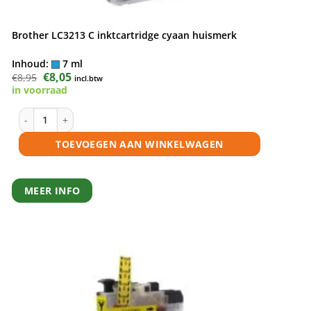
Brother LC3213 C inktcartridge cyaan huismerk
Inhoud:
7 ml
Oorspronkelijke
€
8,05
Huidige
€
8,95
incl.btw
prijs
prijs
in voorraad
was:
is:
€8,95.
€8,05.
 huismerk aantal
Brother LC3213 C inktcartridge cyaan huismerk aantal
TOEVOEGEN AAN WINKELWAGEN
MEER INFO