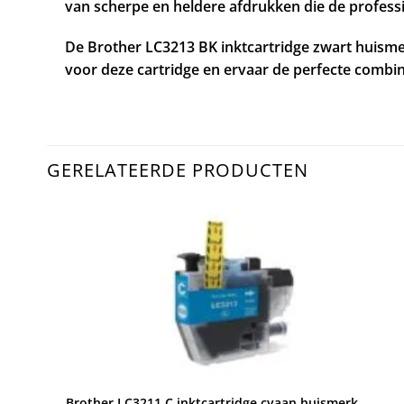
van scherpe en heldere afdrukken die de profess
De Brother LC3213 BK inktcartridge zwart huism
voor deze cartridge en ervaar de perfecte combinat
GERELATEERDE PRODUCTEN
Brother LC3211 C inktcartridge cyaan huismerk