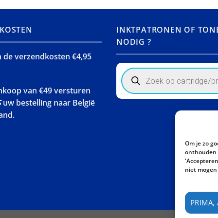
KOSTEN
INKTPATRONEN OF TON
NODIG ?
jn de verzendkosten €4,95
Products
search
ankoop van €49 versturen
S
uw bestelling naar België
and.
Om je zo go
onthouden w
'Accepteren'
niet mogen 
PRIMA,