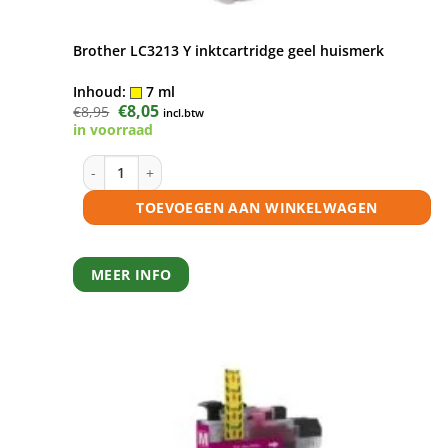
Brother LC3213 Y inktcartridge geel huismerk
Inhoud:
7 ml
Oorspronkelijke
€
8,05
Huidige
€
8,95
incl.btw
prijs
prijs
in voorraad
was:
is:
€8,95.
€8,05.
Brother LC3213 Y inktcartridge geel huismerk aantal
TOEVOEGEN AAN WINKELWAGEN
MEER INFO