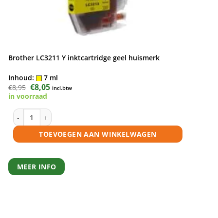
Brother LC3211 Y inktcartridge geel huismerk
Inhoud:
7 ml
Oorspronkelijke
€
8,05
Huidige
€
8,95
incl.btw
prijs
prijs
in voorraad
was:
is:
€8,95.
€8,05.
 huismerk aantal
Brother LC3211 Y inktcartridge geel huismerk aantal
TOEVOEGEN AAN WINKELWAGEN
MEER INFO