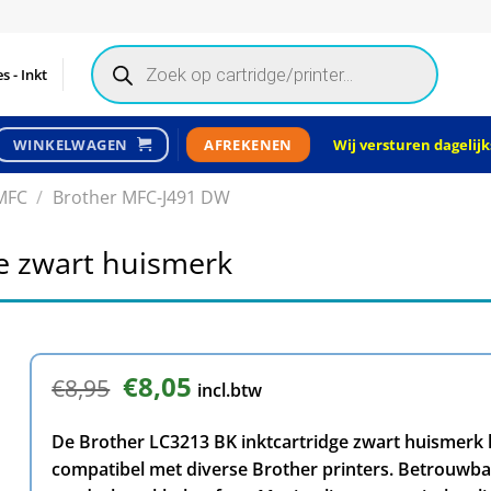
Products
search
s - Inkt
Wij versturen dagelijks
WINKELWAGEN
AFREKENEN
MFC
/
Brother MFC-J491 DW
ge zwart huismerk
Oorspronkelijke
€
8,05
Huidige
€
8,95
incl.btw
prijs
prijs
was:
is:
De Brother LC3213 BK inktcartridge zwart huismerk l
€8,95.
€8,05.
compatibel met diverse Brother printers. Betrouwbaar