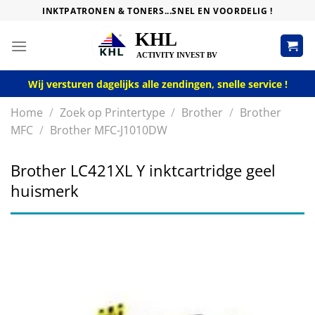
Skip
INKTPATRONEN & TONERS...SNEL EN VOORDELIG !
to
content
Wij versturen dagelijks alle zendingen, snelle service !
Home
/
Zoek op Printertype
/
Brother
/
Brother
MFC
/
Brother MFC-J1010DW
Brother LC421XL Y inktcartridge geel
huismerk