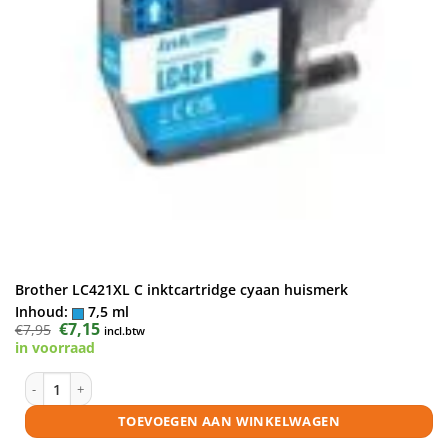
Brother LC421XL C inktcartridge cyaan huismerk
Inhoud:
7,5 ml
Oorspronkelijke
€
7,15
Huidige
€
7,95
incl.btw
prijs
prijs
in voorraad
was:
is:
€7,95.
€7,15.
Brother LC421XL C inktcartridge cyaan huismerk aantal
TOEVOEGEN AAN WINKELWAGEN