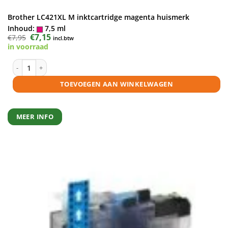
Brother LC421XL M inktcartridge magenta huismerk
Inhoud:
7,5 ml
Oorspronkelijke
€
7,15
Huidige
€
7,95
incl.btw
prijs
prijs
in voorraad
was:
is:
€7,95.
€7,15.
Brother LC421XL M inktcartridge magenta huismerk aantal
TOEVOEGEN AAN WINKELWAGEN
MEER INFO