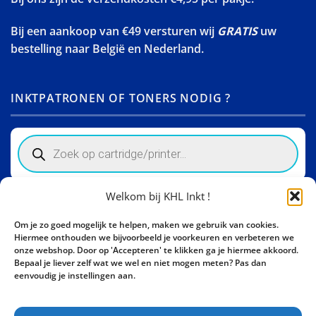
Bij een aankoop van €49 versturen wij
GRATIS
uw
bestelling naar België en Nederland.
INKTPATRONEN OF TONERS NODIG ?
Products
search
Welkom bij KHL Inkt !
Winkelinformatie
Om je zo goed mogelijk te helpen, maken we gebruik van cookies.
Activity Invest BV - KHL, Kempische Steenweg 274
Hiermee onthouden we bijvoorbeeld je voorkeuren en verbeteren we
3500 Hasselt - België BE0862447190
onze webshop. Door op 'Accepteren' te klikken ga je hiermee akkoord.
Bepaal je liever zelf wat we wel en niet mogen meten? Pas dan
Bel ons nu:
+32 11 261499
eenvoudig je instellingen aan.
E-mail:
sales@khl-inkt.be