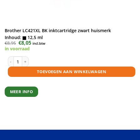
Brother LC421XL BK inktcartridge zwart huismerk
Inhoud:
12,5 ml
Oorspronkelijke
€
8,05
Huidige
€
8,95
incl.btw
prijs
prijs
in voorraad
was:
is:
€8,95.
€8,05.
Brother LC421XL BK inktcartridge zwart huismerk aantal
TOEVOEGEN AAN WINKELWAGEN
MEER INFO