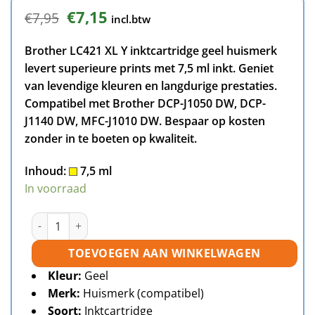
Oorspronkelijke
Huidige
€
7,15
€
7,95
incl.btw
prijs
prijs
was:
is:
Brother LC421 XL Y inktcartridge geel huismerk
€7,95.
€7,15.
levert superieure prints met 7,5 ml inkt. Geniet
van levendige kleuren en langdurige prestaties.
Compatibel met Brother DCP-J1050 DW, DCP-
J1140 DW, MFC-J1010 DW. Bespaar op kosten
zonder in te boeten op kwaliteit.
Inhoud:
7,5 ml
In voorraad
Brother LC421XL Y inktcartridge geel huismerk aantal
TOEVOEGEN AAN WINKELWAGEN
Kleur:
Geel
Merk:
Huismerk (compatibel)
Soort:
Inktcartridge