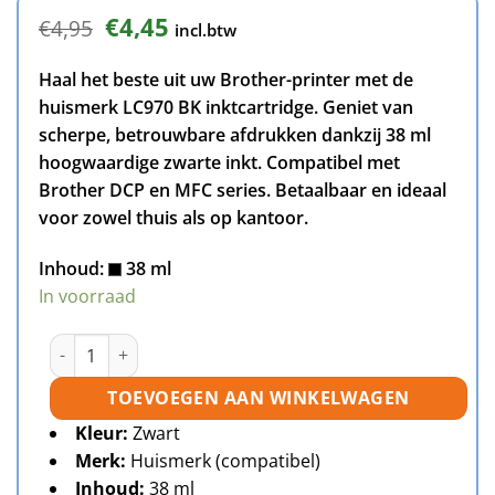
Oorspronkelijke
Huidige
€
4,45
€
4,95
incl.btw
prijs
prijs
was:
is:
Haal het beste uit uw Brother-printer met de
€4,95.
€4,45.
huismerk LC970 BK inktcartridge. Geniet van
scherpe, betrouwbare afdrukken dankzij 38 ml
hoogwaardige zwarte inkt. Compatibel met
Brother DCP en MFC series. Betaalbaar en ideaal
voor zowel thuis als op kantoor.
Inhoud:
38 ml
In voorraad
Brother LC970 BK inktcartridge zwart huismerk aantal
TOEVOEGEN AAN WINKELWAGEN
Kleur:
Zwart
Merk:
Huismerk (compatibel)
Inhoud:
38 ml