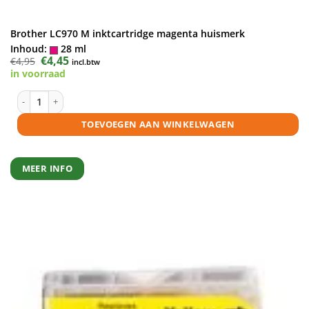
Brother LC970 M inktcartridge magenta huismerk
Inhoud:
28 ml
Oorspronkelijke
€
4,45
Huidige
€
4,95
incl.btw
prijs
prijs
in voorraad
was:
is:
€4,95.
€4,45.
Brother LC970 M inktcartridge magenta huismerk aantal
TOEVOEGEN AAN WINKELWAGEN
MEER INFO