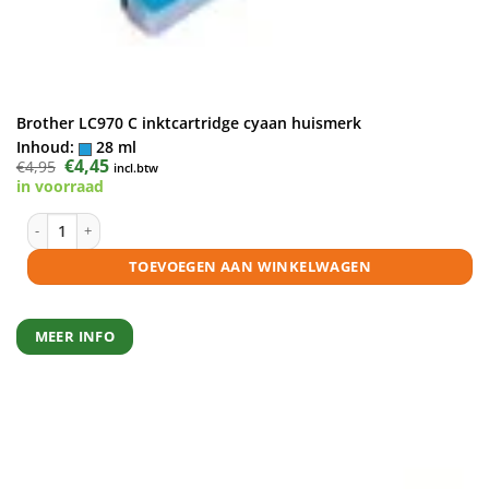
Brother LC970 C inktcartridge cyaan huismerk
Inhoud:
28 ml
Oorspronkelijke
€
4,45
Huidige
€
4,95
incl.btw
prijs
prijs
in voorraad
was:
is:
€4,95.
€4,45.
Brother LC970 C inktcartridge cyaan huismerk aantal
TOEVOEGEN AAN WINKELWAGEN
MEER INFO