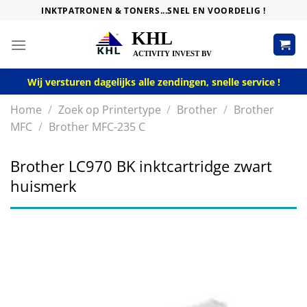
Skip
INKTPATRONEN & TONERS...SNEL EN VOORDELIG !
to
content
Wij versturen dagelijks alle zendingen, snelle service !
Home
/
Zoek op Printertype
/
Brother
/
Brother
MFC
/
Brother MFC-235 C
Brother LC970 BK inktcartridge zwart
huismerk