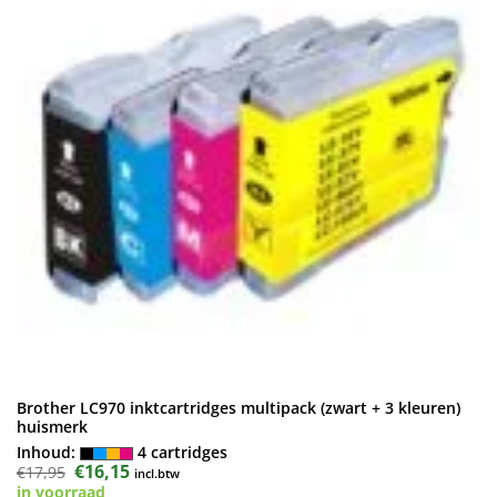
Brother LC970 inktcartridges multipack (zwart + 3 kleuren)
huismerk
Inhoud:
4 cartridges
Oorspronkelijke
€
16,15
Huidige
€
17,95
incl.btw
prijs
prijs
in voorraad