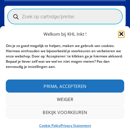
Products
search
Welkom bij KHL Inkt !
Winkelinformatie
Om je zo goed mogelijk te helpen, maken we gebruik van cookies.
Activity Invest BV - KHL, Kempische Steenweg 274
Hiermee onthouden we bijvoorbeeld je voorkeuren en verbeteren we
3500 Hasselt - België BE0862447190
onze webshop. Door op 'Accepteren' te klikken ga je hiermee akkoord.
Bepaal je liever zelf wat we wel en niet mogen meten? Pas dan
Bel ons nu:
+32 11 261499
eenvoudig je instellingen aan.
E-mail:
sales@khl-inkt.be
PRIMA, ACCEPTEREN
WEIGER
BEKIJK VOORKEUREN
CONTACT
Cookie Policy
Privacy Statement
Copyright 2026 ©
Activity Invest BV - KHL INKT