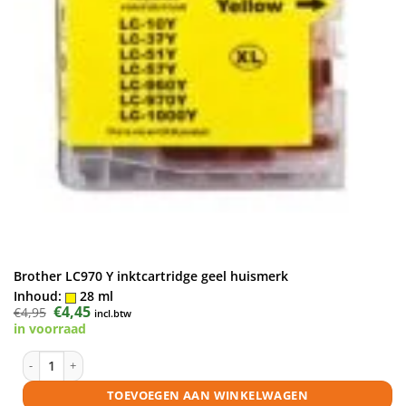
Brother LC970 Y inktcartridge geel huismerk
Inhoud:
28 ml
Oorspronkelijke
€
4,45
Huidige
€
4,95
incl.btw
prijs
prijs
in voorraad
was:
is:
€4,95.
€4,45.
Brother LC970 Y inktcartridge geel huismerk aantal
TOEVOEGEN AAN WINKELWAGEN