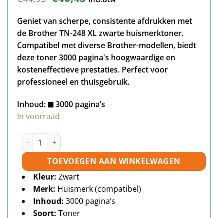
prijs
prijs
was:
is:
Geniet van scherpe, consistente afdrukken met
€44,95.
€40,45.
de Brother TN-248 XL zwarte huismerktoner.
Compatibel met diverse Brother-modellen, biedt
deze toner 3000 pagina's hoogwaardige en
kosteneffectieve prestaties. Perfect voor
professioneel en thuisgebruik.
Inhoud:
3000 pagina’s
In voorraad
Brother TN-248XL toner zwart huismerk aantal
TOEVOEGEN AAN WINKELWAGEN
Kleur:
Zwart
Merk:
Huismerk (compatibel)
Inhoud:
3000 pagina’s
Soort:
Toner