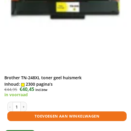
Brother TN-248XL toner geel huismerk
Inhoud:
2300 pagina’s
Oorspronkelijke
€
40,45
Huidige
€
44,95
incl.btw
prijs
prijs
in voorraad
was:
is:
€44,95.
€40,45.
Brother TN-248XL toner geel huismerk aantal
TOEVOEGEN AAN WINKELWAGEN