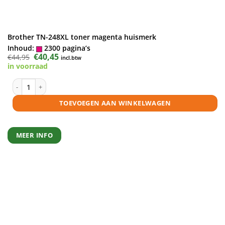
Brother TN-248XL toner magenta huismerk
Inhoud:
2300 pagina’s
Oorspronkelijke
€
40,45
Huidige
€
44,95
incl.btw
prijs
prijs
in voorraad
was:
is:
€44,95.
€40,45.
Brother TN-248XL toner magenta huismerk aantal
TOEVOEGEN AAN WINKELWAGEN
MEER INFO