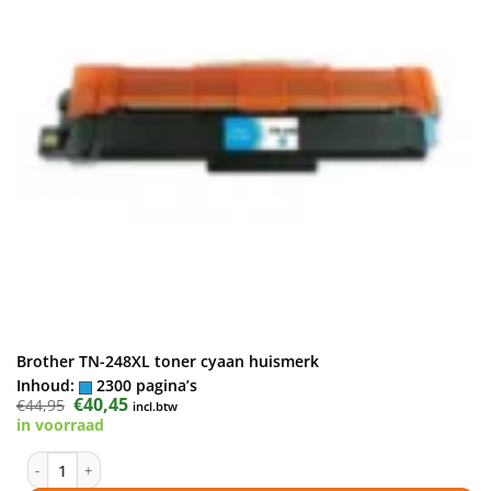
Brother TN-248XL toner cyaan huismerk
Inhoud:
2300 pagina’s
Oorspronkelijke
€
40,45
Huidige
€
44,95
incl.btw
prijs
prijs
in voorraad
was:
is:
€44,95.
€40,45.
Brother TN-248XL toner cyaan huismerk aantal