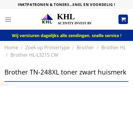
Skip
INKTPATRONEN & TONERS...SNEL EN VOORDELIG !
to
content
Wij versturen dagelijks alle zendingen, snelle service !
Home
/
Zoek op Printertype
/
Brother
/
Brother HL
/
Brother HL-L3215 CW
Brother TN-248XL toner zwart huismerk