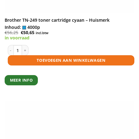
Brother TN-249 toner cartridge cyaan – Huismerk
Inhoud:
4000p
Oorspronkelijke
Huidige
€
56,25
€
50,65
incl.btw
prijs
prijs
in voorraad
was:
is:
€56,25.
€50,65.
Brother TN-249 toner cartridge cyaan - Huismerk aantal
TOEVOEGEN AAN WINKELWAGEN
MEER INFO