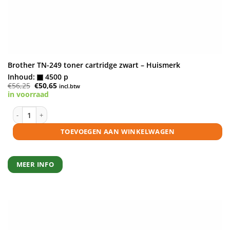
Brother TN-249 toner cartridge zwart – Huismerk
Inhoud:
4500 p
Oorspronkelijke
Huidige
€
56,25
€
50,65
incl.btw
prijs
prijs
in voorraad
was:
is:
€56,25.
€50,65.
Brother TN-249 toner cartridge zwart - Huismerk aantal
TOEVOEGEN AAN WINKELWAGEN
MEER INFO