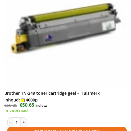
Brother TN-249 toner cartridge geel – Huismerk
Inhoud:
4000p
Oorspronkelijke
€
50,65
Huidige
€
56,25
incl.btw
prijs
prijs
in voorraad
was:
is:
€56,25.
€50,65.
Brother TN-249 toner cartridge geel - Huismerk aantal