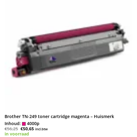
Brother TN-249 toner cartridge magenta – Huismerk
Inhoud:
4000p
Oorspronkelijke
Huidige
€
56,25
€
50,65
incl.btw
prijs
prijs
in voorraad
was:
is: