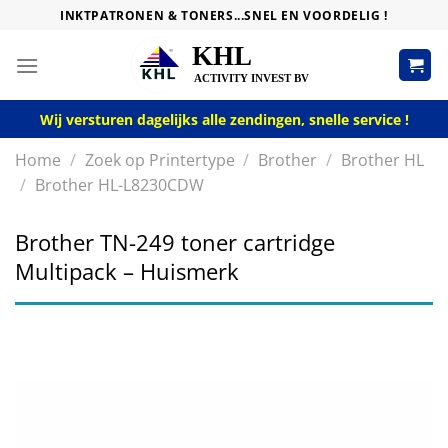
Skip
INKTPATRONEN & TONERS...SNEL EN VOORDELIG !
to
content
Wij versturen dagelijks alle zendingen, snelle service !
Home
/
Zoek op Printertype
/
Brother
/
Brother HL
/
Brother HL-L8230CDW
Brother TN-249 toner cartridge
Multipack – Huismerk