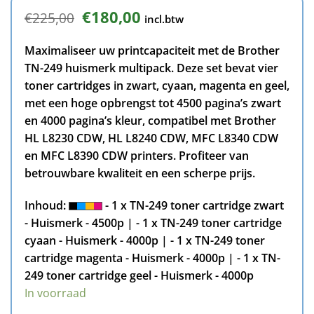
Oorspronkelijke
Huidige
€
180,00
€
225,00
incl.btw
prijs
prijs
was:
is:
Maximaliseer uw printcapaciteit met de Brother
€225,00.
€180,00.
TN-249 huismerk multipack. Deze set bevat vier
toner cartridges in zwart, cyaan, magenta en geel,
met een hoge opbrengst tot 4500 pagina’s zwart
en 4000 pagina’s kleur, compatibel met Brother
HL L8230 CDW, HL L8240 CDW, MFC L8340 CDW
en MFC L8390 CDW printers. Profiteer van
betrouwbare kwaliteit en een scherpe prijs.
Inhoud:
- 1 x TN-249 toner cartridge zwart
- Huismerk - 4500p | - 1 x TN-249 toner cartridge
cyaan - Huismerk - 4000p | - 1 x TN-249 toner
cartridge magenta - Huismerk - 4000p | - 1 x TN-
249 toner cartridge geel - Huismerk - 4000p
In voorraad