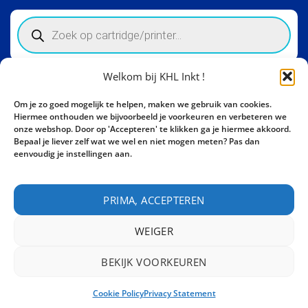
Products
search
Welkom bij KHL Inkt !
Winkelinformatie
Om je zo goed mogelijk te helpen, maken we gebruik van cookies.
Activity Invest BV - KHL, Kempische Steenweg 274
Hiermee onthouden we bijvoorbeeld je voorkeuren en verbeteren we
3500 Hasselt - België BE0862447190
onze webshop. Door op 'Accepteren' te klikken ga je hiermee akkoord.
Bepaal je liever zelf wat we wel en niet mogen meten? Pas dan
Bel ons nu:
+32 11 261499
eenvoudig je instellingen aan.
E-mail:
sales@khl-inkt.be
PRIMA, ACCEPTEREN
WEIGER
BEKIJK VOORKEUREN
CONTACT
Cookie Policy
Privacy Statement
Copyright 2026 ©
Activity Invest BV - KHL INKT