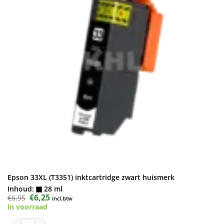
Epson 33XL (T3351) inktcartridge zwart huismerk
Inhoud:
28 ml
Oorspronkelijke
€
6,25
Huidige
€
6,95
incl.btw
prijs
prijs
in voorraad
was:
is:
€6,95.
€6,25.
Epson 33XL (T3351) inktcartridge zwart huismerk aantal