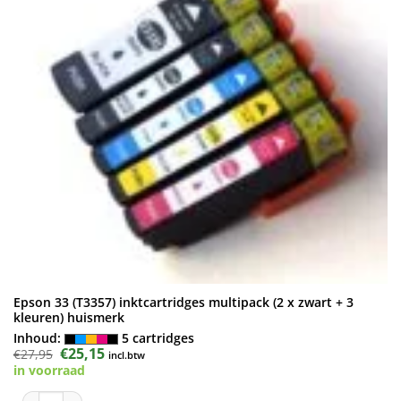
Epson 33 (T3357) inktcartridges multipack (2 x zwart + 3
kleuren) huismerk
Inhoud:
5 cartridges
Oorspronkelijke
€
25,15
Huidige
€
27,95
incl.btw
prijs
prijs
in voorraad
was:
is:
€27,95.
€25,15.
Epson 33 (T3357) inktcartridges multipack (2 x zwart + 3 kleuren) huis