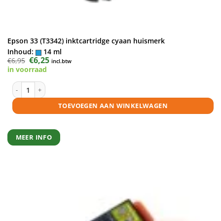
Epson 33 (T3342) inktcartridge cyaan huismerk
Inhoud:
14 ml
Oorspronkelijke
€
6,25
Huidige
€
6,95
incl.btw
prijs
prijs
in voorraad
was:
is:
€6,95.
€6,25.
Epson 33 (T3342) inktcartridge cyaan huismerk aantal
TOEVOEGEN AAN WINKELWAGEN
MEER INFO