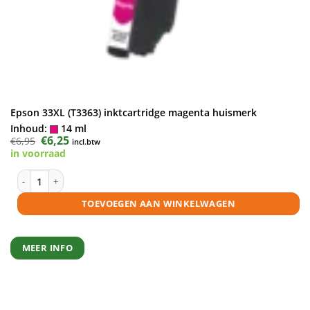
Epson 33XL (T3363) inktcartridge magenta huismerk
Inhoud:
14 ml
Oorspronkelijke
€
6,25
Huidige
€
6,95
incl.btw
prijs
prijs
in voorraad
was:
is:
€6,95.
€6,25.
Epson 33XL (T3363) inktcartridge magenta huismerk aantal
TOEVOEGEN AAN WINKELWAGEN
MEER INFO