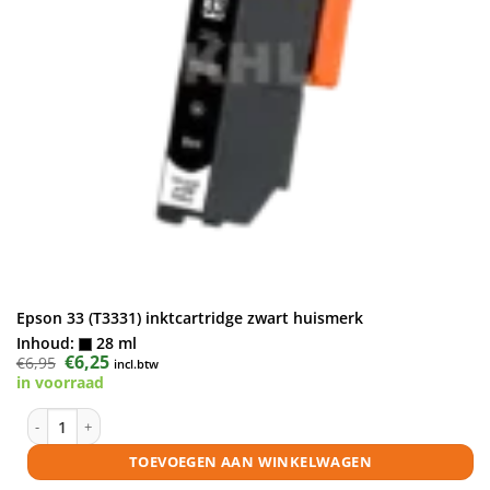
Epson 33 (T3331) inktcartridge zwart huismerk
Inhoud:
28 ml
Oorspronkelijke
€
6,25
Huidige
€
6,95
incl.btw
prijs
prijs
in voorraad
was:
is:
€6,95.
€6,25.
Epson 33 (T3331) inktcartridge zwart huismerk aantal
TOEVOEGEN AAN WINKELWAGEN