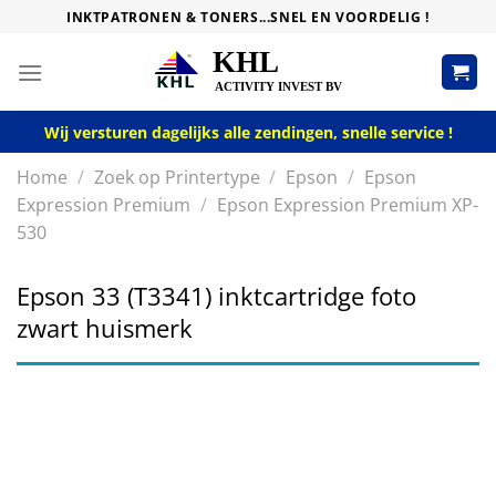
Skip
INKTPATRONEN & TONERS...SNEL EN VOORDELIG !
to
content
Wij versturen dagelijks alle zendingen, snelle service !
Home
/
Zoek op Printertype
/
Epson
/
Epson
Expression Premium
/
Epson Expression Premium XP-
530
Epson 33 (T3341) inktcartridge foto
zwart huismerk