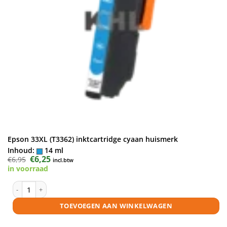
Epson 33XL (T3362) inktcartridge cyaan huismerk
Inhoud:
14 ml
Oorspronkelijke
€
6,25
Huidige
€
6,95
incl.btw
prijs
prijs
in voorraad
was:
is:
€6,95.
€6,25.
Epson 33XL (T3362) inktcartridge cyaan huismerk aantal
TOEVOEGEN AAN WINKELWAGEN