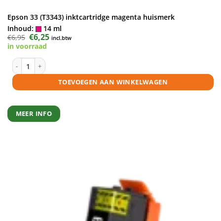
Epson 33 (T3343) inktcartridge magenta huismerk
Inhoud:
14 ml
Oorspronkelijke
€
6,25
Huidige
€
6,95
incl.btw
prijs
prijs
in voorraad
was:
is:
€6,95.
€6,25.
Epson 33 (T3343) inktcartridge magenta huismerk aantal
TOEVOEGEN AAN WINKELWAGEN
MEER INFO