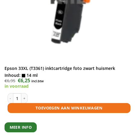
Epson 33XL (T3361) inktcartridge foto zwart huismerk
Inhoud:
14 ml
Oorspronkelijke
€
6,25
Huidige
€
6,95
incl.btw
prijs
prijs
in voorraad
was:
is:
€6,95.
€6,25.
Epson 33XL (T3361) inktcartridge foto zwart huismerk aantal
TOEVOEGEN AAN WINKELWAGEN
MEER INFO