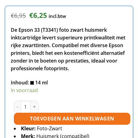
Oorspronkelijke
Huidige
€
6,25
€
6,95
incl.btw
prijs
prijs
was:
is:
De Epson 33 (T3341) foto zwart huismerk
€6,95.
€6,25.
inktcartridge levert superieure printkwaliteit met
rijke zwarttinten. Compatibel met diverse Epson
printers, biedt het een kostenefficiënt alternatief
zonder in te boeten op prestaties, ideaal voor
professionele fotoprints.
Inhoud:
14 ml
In voorraad
Epson 33 (T3341) inktcartridge foto zwart huismerk aantal
TOEVOEGEN AAN WINKELWAGEN
Kleur:
Foto-Zwart
Merk:
Huismerk (compatibel)