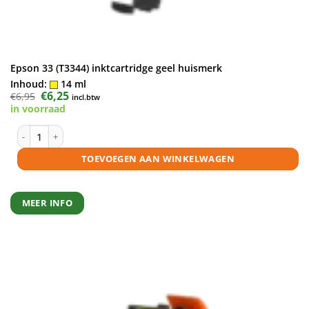
Epson 33 (T3344) inktcartridge geel huismerk
Inhoud:
14 ml
Oorspronkelijke
€
6,25
Huidige
€
6,95
incl.btw
prijs
prijs
in voorraad
was:
is:
€6,95.
€6,25.
Epson 33 (T3344) inktcartridge geel huismerk aantal
TOEVOEGEN AAN WINKELWAGEN
MEER INFO