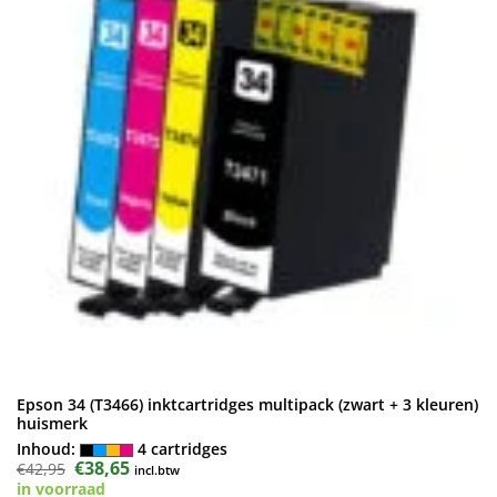
Epson 34 (T3466) inktcartridges multipack (zwart + 3 kleuren)
huismerk
Inhoud:
4 cartridges
Oorspronkelijke
€
38,65
Huidige
€
42,95
incl.btw
prijs
prijs
in voorraad
was:
is: