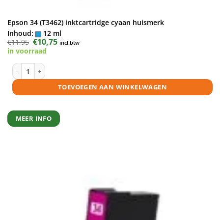
Epson 34 (T3462) inktcartridge cyaan huismerk
Inhoud:
12 ml
Oorspronkelijke
€
10,75
Huidige
€
11,95
incl.btw
prijs
prijs
in voorraad
was:
is:
€11,95.
€10,75.
Epson 34 (T3462) inktcartridge cyaan huismerk aantal
TOEVOEGEN AAN WINKELWAGEN
MEER INFO