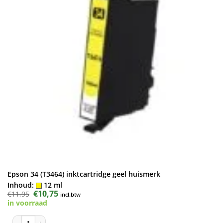
Epson 34 (T3464) inktcartridge geel huismerk
Inhoud:
12 ml
Oorspronkelijke
€
10,75
Huidige
€
11,95
incl.btw
prijs
prijs
in voorraad
was:
is:
€11,95.
€10,75.
Epson 34 (T3464) inktcartridge geel huismerk aantal