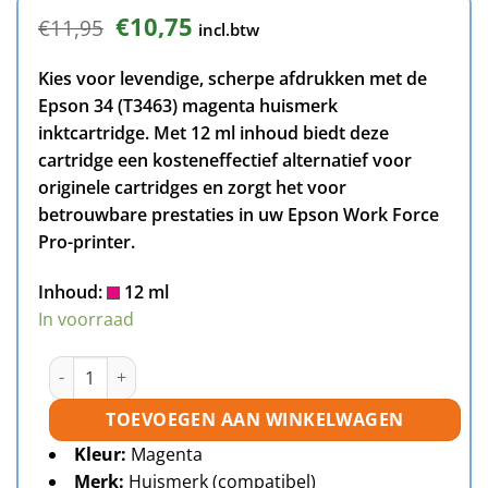
Oorspronkelijke
Huidige
€
10,75
€
11,95
incl.btw
prijs
prijs
was:
is:
Kies voor levendige, scherpe afdrukken met de
€11,95.
€10,75.
Epson 34 (T3463) magenta huismerk
inktcartridge. Met 12 ml inhoud biedt deze
cartridge een kosteneffectief alternatief voor
originele cartridges en zorgt het voor
betrouwbare prestaties in uw Epson Work Force
Pro-printer.
Inhoud:
12 ml
In voorraad
Epson 34 (T3463) inktcartridge magenta huismerk aantal
TOEVOEGEN AAN WINKELWAGEN
Kleur:
Magenta
Merk:
Huismerk (compatibel)