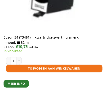
Epson 34 (T3461) inktcartridge zwart huismerk
Inhoud:
32 ml
Oorspronkelijke
€
10,75
Huidige
€
11,95
incl.btw
prijs
prijs
in voorraad
was:
is:
€11,95.
€10,75.
Epson 34 (T3461) inktcartridge zwart huismerk aantal
TOEVOEGEN AAN WINKELWAGEN
MEER INFO