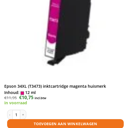
Epson 34XL (T3473) inktcartridge magenta huismerk
Inhoud:
12 ml
Oorspronkelijke
€
10,75
Huidige
€
11,95
incl.btw
prijs
prijs
in voorraad
was:
is:
€11,95.
€10,75.
Epson 34XL (T3473) inktcartridge magenta huismerk aantal
TOEVOEGEN AAN WINKELWAGEN