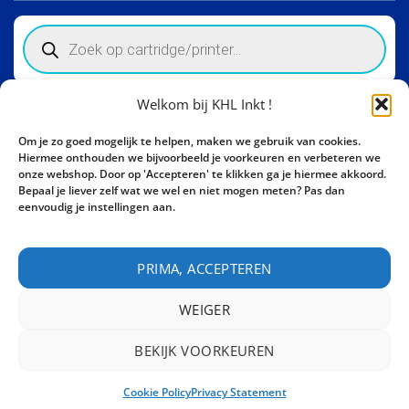
Products
search
Welkom bij KHL Inkt !
Winkelinformatie
Om je zo goed mogelijk te helpen, maken we gebruik van cookies.
Activity Invest BV - KHL, Kempische Steenweg 274
Hiermee onthouden we bijvoorbeeld je voorkeuren en verbeteren we
3500 Hasselt - België BE0862447190
onze webshop. Door op 'Accepteren' te klikken ga je hiermee akkoord.
Bepaal je liever zelf wat we wel en niet mogen meten? Pas dan
Bel ons nu:
+32 11 261499
eenvoudig je instellingen aan.
E-mail:
sales@khl-inkt.be
PRIMA, ACCEPTEREN
WEIGER
BEKIJK VOORKEUREN
CONTACT
Cookie Policy
Privacy Statement
Copyright 2026 ©
Activity Invest BV - KHL INKT