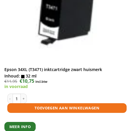
Epson 34XL (T3471) inktcartridge zwart huismerk
Inhoud:
32 ml
Oorspronkelijke
€
10,75
Huidige
€
11,95
incl.btw
prijs
prijs
in voorraad
was:
is:
€11,95.
€10,75.
Epson 34XL (T3471) inktcartridge zwart huismerk aantal
TOEVOEGEN AAN WINKELWAGEN
MEER INFO