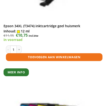
Epson 34XL (T3474) inktcartridge geel huismerk
Inhoud:
12 ml
Oorspronkelijke
€
10,75
Huidige
€
11,95
incl.btw
prijs
prijs
in voorraad
was:
is:
€11,95.
€10,75.
Epson 34XL (T3474) inktcartridge geel huismerk aantal
TOEVOEGEN AAN WINKELWAGEN
MEER INFO