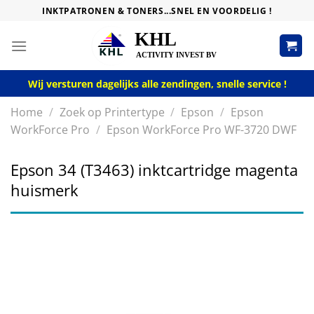
Skip
INKTPATRONEN & TONERS...SNEL EN VOORDELIG !
to
content
Wij versturen dagelijks alle zendingen, snelle service !
Home
/
Zoek op Printertype
/
Epson
/
Epson
WorkForce Pro
/
Epson WorkForce Pro WF-3720 DWF
Epson 34 (T3463) inktcartridge magenta
huismerk