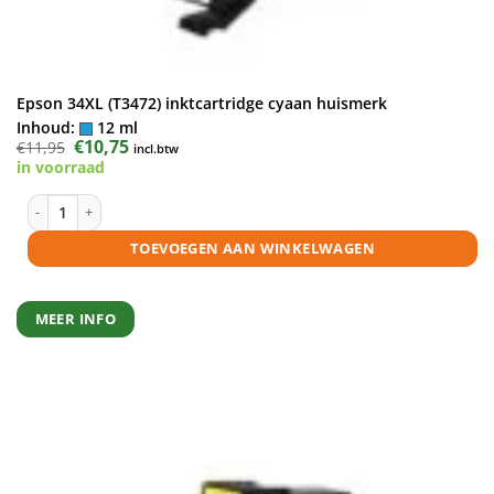
Epson 34XL (T3472) inktcartridge cyaan huismerk
Inhoud:
12 ml
Oorspronkelijke
€
10,75
Huidige
€
11,95
incl.btw
prijs
prijs
in voorraad
was:
is:
€11,95.
€10,75.
Epson 34XL (T3472) inktcartridge cyaan huismerk aantal
TOEVOEGEN AAN WINKELWAGEN
MEER INFO