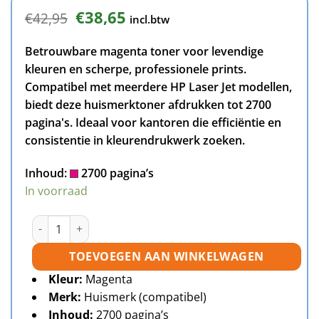
Oorspronkelijke
Huidige
€
38,65
€
42,95
incl.btw
prijs
prijs
was:
is:
Betrouwbare magenta toner voor levendige
€42,95.
€38,65.
kleuren en scherpe, professionele prints.
Compatibel met meerdere HP Laser Jet modellen,
biedt deze huismerktoner afdrukken tot 2700
pagina's. Ideaal voor kantoren die efficiëntie en
consistentie in kleurendrukwerk zoeken.
Inhoud:
2700 pagina’s
In voorraad
HP 312A (CF383A) toner magenta huismerk aantal
TOEVOEGEN AAN WINKELWAGEN
Kleur:
Magenta
Merk:
Huismerk (compatibel)
Inhoud:
2700 pagina’s