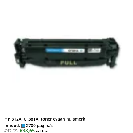
HP 312A (CF381A) toner cyaan huismerk
Inhoud:
2700 pagina’s
Oorspronkelijke
€
38,65
Huidige
€
42,95
incl.btw