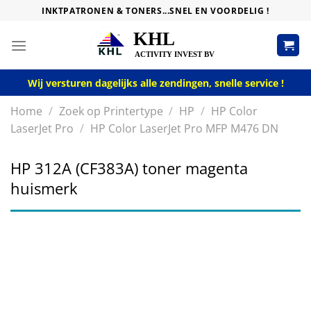
Skip
INKTPATRONEN & TONERS...SNEL EN VOORDELIG !
to
content
Wij versturen dagelijks alle zendingen, snelle service !
Home
/
Zoek op Printertype
/
HP
/
HP Color
LaserJet Pro
/
HP Color LaserJet Pro MFP M476 DN
HP 312A (CF383A) toner magenta
huismerk