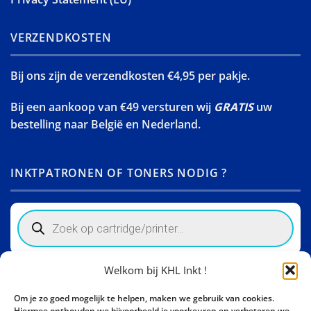
VERZENDKOSTEN
Bij ons zijn de verzendkosten €4,95 per pakje.
Bij een aankoop van €49 versturen wij
GRATIS
uw
bestelling naar België en Nederland.
INKTPATRONEN OF TONERS NODIG ?
Products
search
Welkom bij KHL Inkt !
Winkelinformatie
Om je zo goed mogelijk te helpen, maken we gebruik van cookies.
Activity Invest BV - KHL, Kempische Steenweg 274
Hiermee onthouden we bijvoorbeeld je voorkeuren en verbeteren we