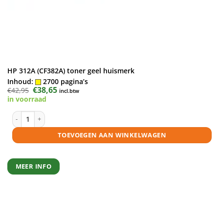
HP 312A (CF382A) toner geel huismerk
Inhoud:
2700 pagina’s
Oorspronkelijke
€
38,65
Huidige
€
42,95
incl.btw
prijs
prijs
in voorraad
was:
is:
€42,95.
€38,65.
HP 312A (CF382A) toner geel huismerk aantal
TOEVOEGEN AAN WINKELWAGEN
MEER INFO