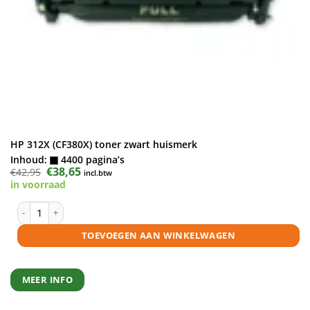
HP 312X (CF380X) toner zwart huismerk
Inhoud:
4400 pagina’s
Oorspronkelijke
€
38,65
Huidige
€
42,95
incl.btw
prijs
prijs
in voorraad
was:
is:
€42,95.
€38,65.
HP 312X (CF380X) toner zwart huismerk aantal
TOEVOEGEN AAN WINKELWAGEN
MEER INFO