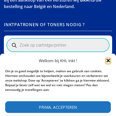
Bij een aankoop van €49 versturen wij
GRATIS
uw
bestelling naar België en Nederland.
INKTPATRONEN OF TONERS NODIG ?
Products
search
Welkom bij KHL Inkt !
Winkelinformatie
Om je zo goed mogelijk te helpen, maken we gebruik van cookies.
Activity Invest BV - KHL, Kempische Steenweg 274
Hiermee onthouden we bijvoorbeeld je voorkeuren en verbeteren we
3500 Hasselt - België BE0862447190
onze webshop. Door op 'Accepteren' te klikken ga je hiermee akkoord.
Bepaal je liever zelf wat we wel en niet mogen meten? Pas dan
Bel ons nu:
+32 11 261499
eenvoudig je instellingen aan.
E-mail:
sales@khl-inkt.be
PRIMA, ACCEPTEREN