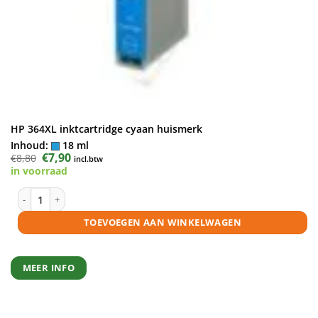
HP 364XL inktcartridge cyaan huismerk
Inhoud:
18 ml
Oorspronkelijke
€
7,90
Huidige
€
8,80
incl.btw
prijs
prijs
in voorraad
was:
is:
€8,80.
€7,90.
HP 364XL inktcartridge cyaan huismerk aantal
TOEVOEGEN AAN WINKELWAGEN
MEER INFO