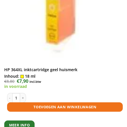
HP 364XL inktcartridge geel huismerk
Inhoud:
18 ml
Oorspronkelijke
€
7,90
Huidige
€
8,80
incl.btw
prijs
prijs
in voorraad
was:
is:
€8,80.
€7,90.
HP 364XL inktcartridge geel huismerk aantal
TOEVOEGEN AAN WINKELWAGEN
MEER INFO