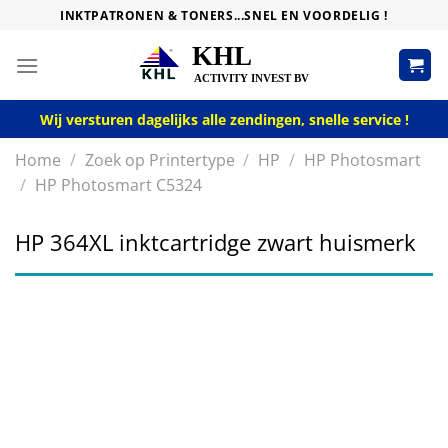
Skip
INKTPATRONEN & TONERS...SNEL EN VOORDELIG !
to
content
Wij versturen dagelijks alle zendingen, snelle service !
Home
/
Zoek op Printertype
/
HP
/
HP Photosmart
/
HP Photosmart C5324
HP 364XL inktcartridge zwart huismerk