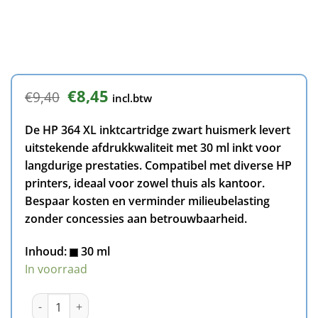
Oorspronkelijke
Huidige
€
8,45
€
9,40
incl.btw
prijs
prijs
was:
is:
De HP 364 XL inktcartridge zwart huismerk levert
€9,40.
€8,45.
uitstekende afdrukkwaliteit met 30 ml inkt voor
langdurige prestaties. Compatibel met diverse HP
printers, ideaal voor zowel thuis als kantoor.
Bespaar kosten en verminder milieubelasting
zonder concessies aan betrouwbaarheid.
Inhoud:
30 ml
In voorraad
HP 364XL inktcartridge zwart huismerk aantal