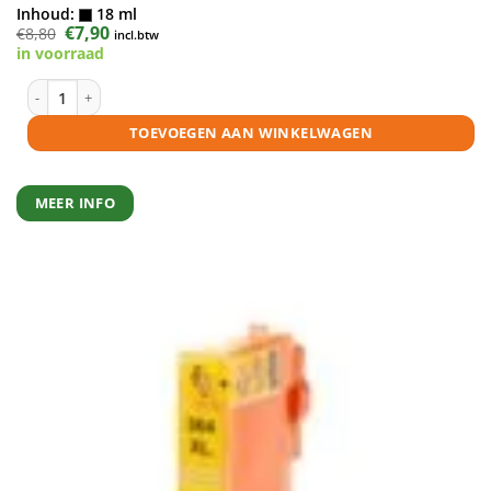
Inhoud:
18 ml
Oorspronkelijke
€
7,90
Huidige
€
8,80
incl.btw
prijs
prijs
in voorraad
was:
is:
€8,80.
€7,90.
HP 364XL inktcartridge fotozwart huismerk aantal
TOEVOEGEN AAN WINKELWAGEN
MEER INFO