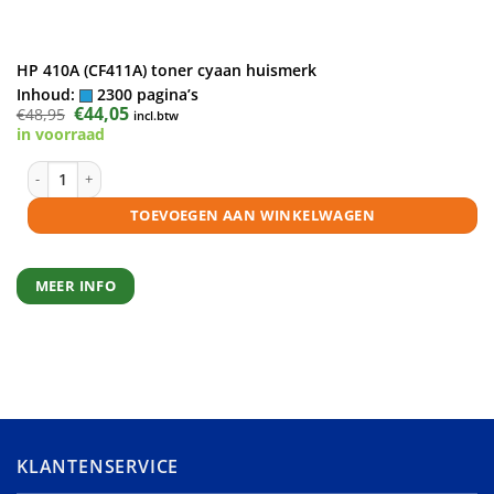
HP 410A (CF411A) toner cyaan huismerk
Inhoud:
2300 pagina’s
Oorspronkelijke
€
44,05
Huidige
€
48,95
incl.btw
prijs
prijs
in voorraad
was:
is:
€48,95.
€44,05.
HP 410A (CF411A) toner cyaan huismerk aantal
TOEVOEGEN AAN WINKELWAGEN
MEER INFO
KLANTENSERVICE