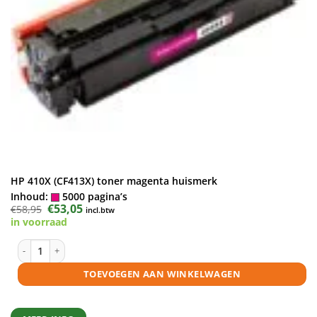
HP 410X (CF413X) toner magenta huismerk
Inhoud:
5000 pagina’s
Oorspronkelijke
€
53,05
Huidige
€
58,95
incl.btw
prijs
prijs
in voorraad
was:
is:
€58,95.
€53,05.
HP 410X (CF413X) toner magenta huismerk aantal
TOEVOEGEN AAN WINKELWAGEN