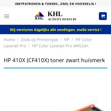
Skip
INKTPATRONEN & TONERS...SNEL EN VOORDELIG !
to
content
Wij versturen dagelijks alle zendingen, snelle service !
Home
/
Zoek op Printertype
/
HP
/
HP Color
LaserJet Pro
/
HP Color LaserJet Pro M452dn
HP 410X (CF410X) toner zwart huismerk