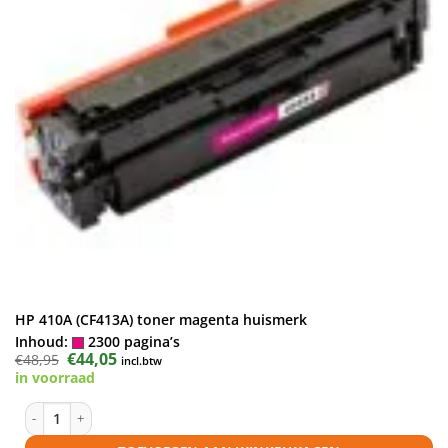
HP 410A (CF413A) toner magenta huismerk
Inhoud:
2300 pagina’s
Oorspronkelijke
€
44,05
Huidige
€
48,95
incl.btw
prijs
prijs
in voorraad
was:
is:
€48,95.
€44,05.
HP 410A (CF413A) toner magenta huismerk aantal