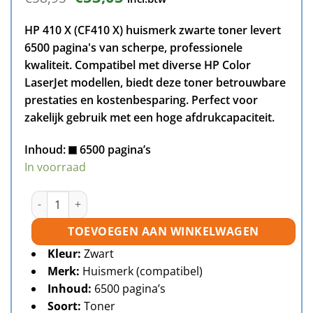
prijs
prijs
was:
is:
HP 410 X (CF410 X) huismerk zwarte toner levert
€58,95.
€53,05.
6500 pagina's van scherpe, professionele
kwaliteit. Compatibel met diverse HP Color
LaserJet modellen, biedt deze toner betrouwbare
prestaties en kostenbesparing. Perfect voor
zakelijk gebruik met een hoge afdrukcapaciteit.
Inhoud:
6500 pagina’s
In voorraad
HP 410X (CF410X) toner zwart huismerk aantal
TOEVOEGEN AAN WINKELWAGEN
Kleur:
Zwart
Merk:
Huismerk (compatibel)
Inhoud:
6500 pagina’s
Soort:
Toner