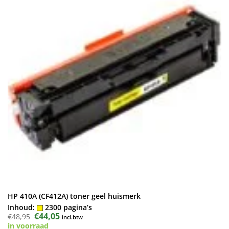
HP 410A (CF412A) toner geel huismerk
Inhoud:
2300 pagina’s
Oorspronkelijke
€
44,05
Huidige
€
48,95
incl.btw
prijs
prijs
in voorraad
was:
is: