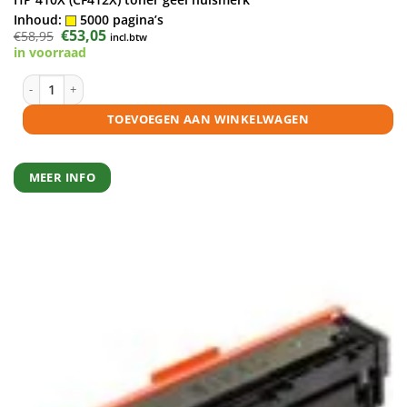
Inhoud:
5000 pagina’s
Oorspronkelijke
€
53,05
Huidige
€
58,95
incl.btw
prijs
prijs
in voorraad
was:
is:
€58,95.
€53,05.
HP 410X (CF412X) toner geel huismerk aantal
TOEVOEGEN AAN WINKELWAGEN
MEER INFO