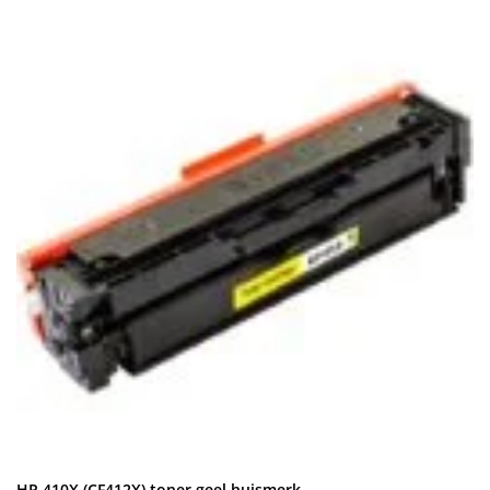
HP 410X (CF412X) toner geel huismerk