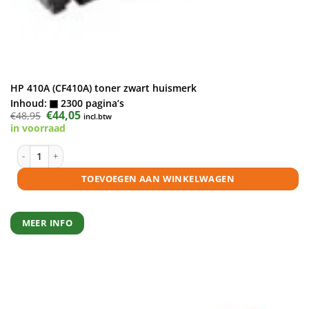
HP 410A (CF410A) toner zwart huismerk
Inhoud:
2300 pagina’s
Oorspronkelijke
€
44,05
Huidige
€
48,95
incl.btw
prijs
prijs
in voorraad
was:
is:
€48,95.
€44,05.
HP 410A (CF410A) toner zwart huismerk aantal
TOEVOEGEN AAN WINKELWAGEN
MEER INFO