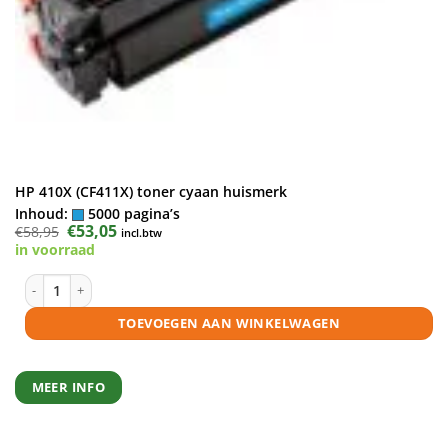
HP 410X (CF411X) toner cyaan huismerk
Inhoud:
5000 pagina’s
Oorspronkelijke
€
53,05
Huidige
€
58,95
incl.btw
prijs
prijs
in voorraad
was:
is:
€58,95.
€53,05.
HP 410X (CF411X) toner cyaan huismerk aantal
TOEVOEGEN AAN WINKELWAGEN
MEER INFO