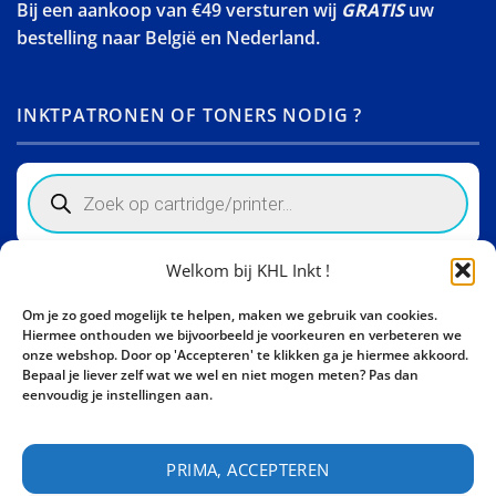
Bij een aankoop van €49 versturen wij
GRATIS
uw
bestelling naar België en Nederland.
INKTPATRONEN OF TONERS NODIG ?
Products
search
Welkom bij KHL Inkt !
Winkelinformatie
Om je zo goed mogelijk te helpen, maken we gebruik van cookies.
Activity Invest BV - KHL, Kempische Steenweg 274
Hiermee onthouden we bijvoorbeeld je voorkeuren en verbeteren we
3500 Hasselt - België BE0862447190
onze webshop. Door op 'Accepteren' te klikken ga je hiermee akkoord.
Bepaal je liever zelf wat we wel en niet mogen meten? Pas dan
Bel ons nu:
+32 11 261499
eenvoudig je instellingen aan.
E-mail:
sales@khl-inkt.be
PRIMA, ACCEPTEREN