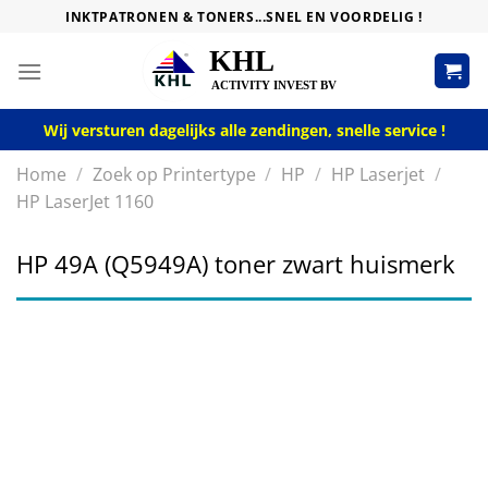
Skip
INKTPATRONEN & TONERS...SNEL EN VOORDELIG !
to
content
Wij versturen dagelijks alle zendingen, snelle service !
Home
/
Zoek op Printertype
/
HP
/
HP Laserjet
/
HP LaserJet 1160
HP 49A (Q5949A) toner zwart huismerk