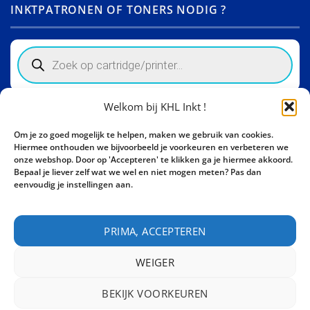
INKTPATRONEN OF TONERS NODIG ?
Products
search
Welkom bij KHL Inkt !
Winkelinformatie
Om je zo goed mogelijk te helpen, maken we gebruik van cookies.
Activity Invest BV - KHL, Kempische Steenweg 274
Hiermee onthouden we bijvoorbeeld je voorkeuren en verbeteren we
3500 Hasselt - België BE0862447190
onze webshop. Door op 'Accepteren' te klikken ga je hiermee akkoord.
Bepaal je liever zelf wat we wel en niet mogen meten? Pas dan
Bel ons nu:
+32 11 261499
eenvoudig je instellingen aan.
E-mail:
sales@khl-inkt.be
PRIMA, ACCEPTEREN
WEIGER
BEKIJK VOORKEUREN