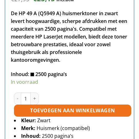
prijs
prijs
was:
is:
De HP 49 A (Q5949 A) huismerktoner in zwart
€27,95.
€25,15.
levert hoogwaardige, scherpe afdrukken met een
capaciteit van 2500 pagina's. Compatibel met
meerdere HP LaserJet modellen, biedt deze toner
betrouwbare prestaties, ideaal voor zowel
thuisgebruik als professionele
kantooromgevingen.
Inhoud:
2500 pagina’s
In voorraad
HP 49A (Q5949A) toner zwart huismerk aantal
TOEVOEGEN AAN WINKELWAGEN
Kleur:
Zwart
Merk:
Huismerk (compatibel)
Inhoud:
2500 pagina’s