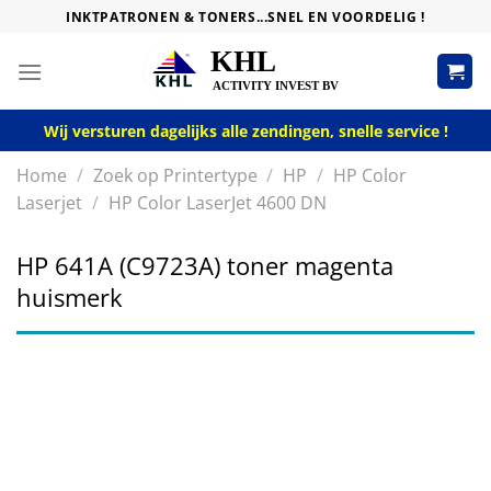
Skip
INKTPATRONEN & TONERS...SNEL EN VOORDELIG !
to
content
Wij versturen dagelijks alle zendingen, snelle service !
Home
/
Zoek op Printertype
/
HP
/
HP Color
Laserjet
/
HP Color LaserJet 4600 DN
HP 641A (C9723A) toner magenta
huismerk