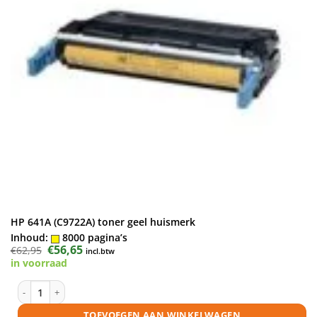
HP 641A (C9722A) toner geel huismerk
Inhoud:
8000 pagina’s
Oorspronkelijke
€
56,65
Huidige
€
62,95
incl.btw
prijs
prijs
in voorraad
was:
is:
€62,95.
€56,65.
HP 641A (C9722A) toner geel huismerk aantal
TOEVOEGEN AAN WINKELWAGEN