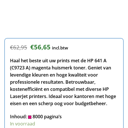
Oorspronkelijke
Huidige
€
56,65
€
62,95
incl.btw
prijs
prijs
was:
is:
Haal het beste uit uw prints met de HP 641 A
€62,95.
€56,65.
(C9723 A) magenta huismerk toner. Geniet van
levendige kleuren en hoge kwaliteit voor
professionele resultaten. Betrouwbaar,
kostenefficiënt en compatibel met diverse HP
LaserJet printers. Ideaal voor kantoren met hoge
eisen en een scherp oog voor budgetbeheer.
Inhoud:
8000 pagina’s
In voorraad