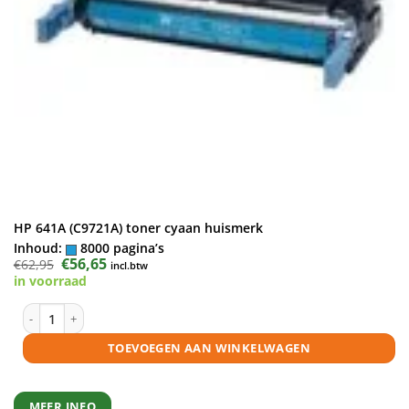
HP 641A (C9721A) toner cyaan huismerk
Inhoud:
8000 pagina’s
Oorspronkelijke
€
56,65
Huidige
€
62,95
incl.btw
prijs
prijs
in voorraad
was:
is:
€62,95.
€56,65.
HP 641A (C9721A) toner cyaan huismerk aantal
TOEVOEGEN AAN WINKELWAGEN
MEER INFO