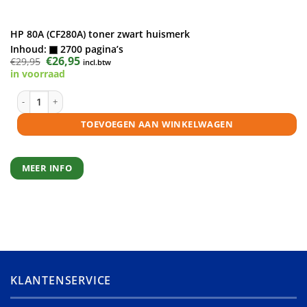
HP 80A (CF280A) toner zwart huismerk
Inhoud:
2700 pagina’s
Oorspronkelijke
€
26,95
Huidige
€
29,95
incl.btw
prijs
prijs
in voorraad
was:
is:
€29,95.
€26,95.
HP 80A (CF280A) toner zwart huismerk aantal
TOEVOEGEN AAN WINKELWAGEN
MEER INFO
KLANTENSERVICE