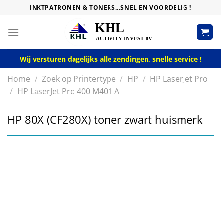
Skip
INKTPATRONEN & TONERS...SNEL EN VOORDELIG !
to
content
Wij versturen dagelijks alle zendingen, snelle service !
Home
/
Zoek op Printertype
/
HP
/
HP LaserJet Pro
/
HP LaserJet Pro 400 M401 A
HP 80X (CF280X) toner zwart huismerk