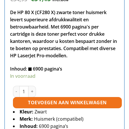
prijs
prijs
was:
is:
De HP 80 X (CF280 X) zwarte toner huismerk
€34,95.
€31,45.
levert superieure afdrukkwaliteit en
betrouwbaarheid. Met 6900 pagina's per
cartridge is deze toner perfect voor drukke
kantoren, waardoor u kosten bespaart zonder in
te boeten op prestaties. Compatibel met diverse
HP LaserJet Pro-modellen.
Inhoud:
6900 pagina’s
In voorraad
HP 80X (CF280X) toner zwart huismerk aantal
TOEVOEGEN AAN WINKELWAGEN
Kleur:
Zwart
Merk:
Huismerk (compatibel)
Inhoud:
6900 pagina’s