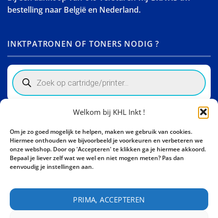
bestelling naar België en Nederland.
INKTPATRONEN OF TONERS NODIG ?
Products
search
Welkom bij KHL Inkt !
Winkelinformatie
Om je zo goed mogelijk te helpen, maken we gebruik van cookies.
Activity Invest BV - KHL, Kempische Steenweg 274
Hiermee onthouden we bijvoorbeeld je voorkeuren en verbeteren we
3500 Hasselt - België BE0862447190
onze webshop. Door op 'Accepteren' te klikken ga je hiermee akkoord.
Bepaal je liever zelf wat we wel en niet mogen meten? Pas dan
Bel ons nu:
+32 11 261499
eenvoudig je instellingen aan.
E-mail:
sales@khl-inkt.be
PRIMA, ACCEPTEREN