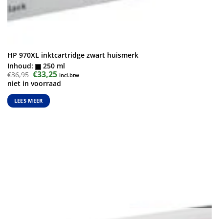
HP 970XL inktcartridge zwart huismerk
Inhoud:
250 ml
Oorspronkelijke
€
33,25
Huidige
€
36,95
incl.btw
prijs
prijs
niet in voorraad
was:
is:
€36,95.
€33,25.
LEES MEER