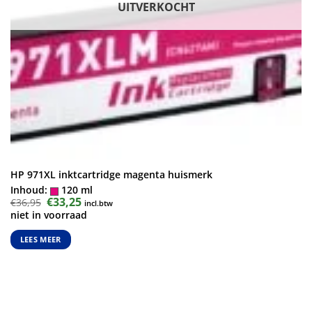
UITVERKOCHT
HP 971XL inktcartridge magenta huismerk
Inhoud:
120 ml
Oorspronkelijke
€
33,25
Huidige
€
36,95
incl.btw
prijs
prijs
niet in voorraad
was:
is:
€36,95.
€33,25.
LEES MEER