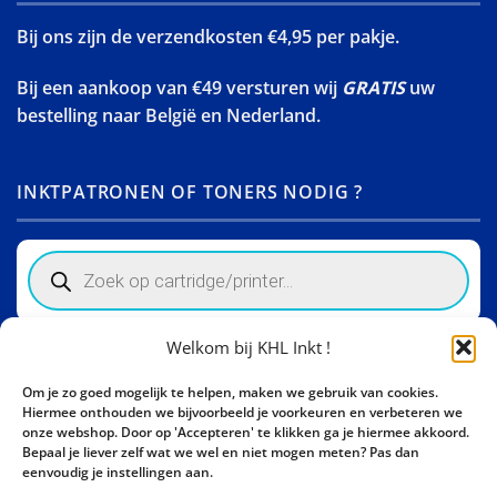
Bij ons zijn de verzendkosten €4,95 per pakje.
Bij een aankoop van €49 versturen wij
GRATIS
uw
bestelling naar België en Nederland.
INKTPATRONEN OF TONERS NODIG ?
Products
search
Welkom bij KHL Inkt !
Winkelinformatie
Om je zo goed mogelijk te helpen, maken we gebruik van cookies.
Activity Invest BV - KHL, Kempische Steenweg 274
Hiermee onthouden we bijvoorbeeld je voorkeuren en verbeteren we
3500 Hasselt - België BE0862447190
onze webshop. Door op 'Accepteren' te klikken ga je hiermee akkoord.
Bepaal je liever zelf wat we wel en niet mogen meten? Pas dan
Bel ons nu:
+32 11 261499
eenvoudig je instellingen aan.