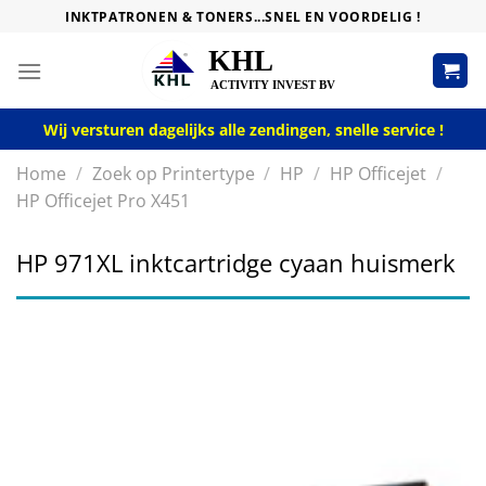
Skip
INKTPATRONEN & TONERS...SNEL EN VOORDELIG !
to
content
Wij versturen dagelijks alle zendingen, snelle service !
Home
/
Zoek op Printertype
/
HP
/
HP Officejet
/
HP Officejet Pro X451
HP 971XL inktcartridge cyaan huismerk