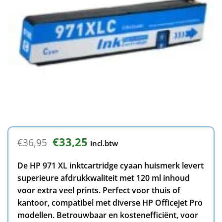
Oorspronkelijke
Huidige
€
33,25
€
36,95
incl.btw
prijs
prijs
was:
is:
De HP 971 XL inktcartridge cyaan huismerk levert
€36,95.
€33,25.
superieure afdrukkwaliteit met 120 ml inhoud
voor extra veel prints. Perfect voor thuis of
kantoor, compatibel met diverse HP Officejet Pro
modellen. Betrouwbaar en kostenefficiënt, voor