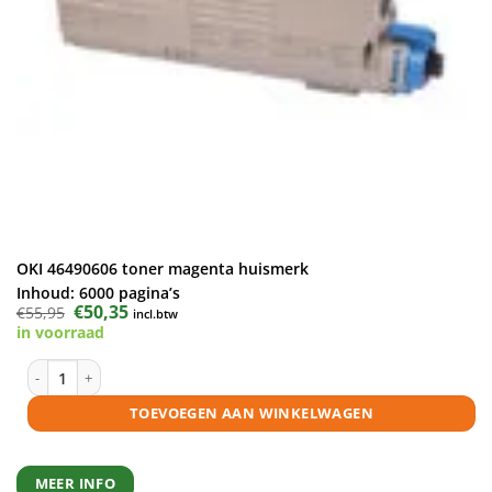
OKI 46490606 toner magenta huismerk
Inhoud:
6000 pagina’s
Oorspronkelijke
€
50,35
Huidige
€
55,95
incl.btw
prijs
prijs
in voorraad
was:
is:
€55,95.
€50,35.
OKI 46490606 toner magenta huismerk aantal
TOEVOEGEN AAN WINKELWAGEN
MEER INFO