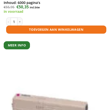
Inhoud:
6000 pagina’s
Oorspronkelijke
€
50,35
Huidige
€
55,95
incl.btw
prijs
prijs
in voorraad
was:
is:
€55,95.
€50,35.
OKI 46490605 toner geel huismerk aantal
TOEVOEGEN AAN WINKELWAGEN
MEER INFO