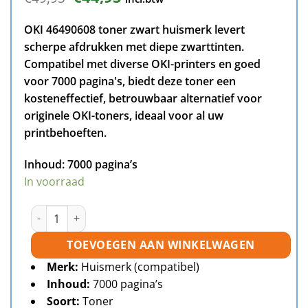
prijs
prijs
was:
is:
OKI 46490608 toner zwart huismerk levert
€49,95.
€44,95.
scherpe afdrukken met diepe zwarttinten.
Compatibel met diverse OKI-printers en goed
voor 7000 pagina's, biedt deze toner een
kosteneffectief, betrouwbaar alternatief voor
originele OKI-toners, ideaal voor al uw
printbehoeften.
Inhoud:
7000 pagina’s
In voorraad
OKI 46490608 toner zwart huismerk aantal
TOEVOEGEN AAN WINKELWAGEN
Merk:
Huismerk (compatibel)
Inhoud:
7000 pagina’s
Soort:
Toner