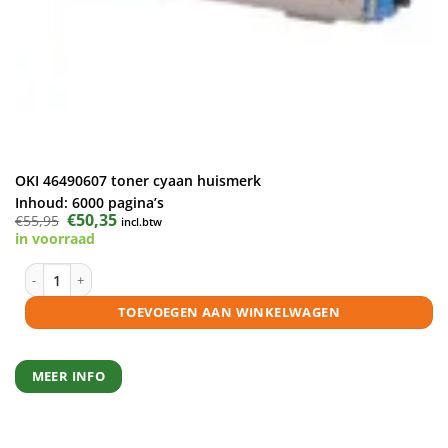
OKI 46490607 toner cyaan huismerk
Inhoud:
6000 pagina’s
Oorspronkelijke
€
50,35
Huidige
€
55,95
incl.btw
prijs
prijs
in voorraad
was:
is:
€55,95.
€50,35.
OKI 46490607 toner cyaan huismerk aantal
TOEVOEGEN AAN WINKELWAGEN
MEER INFO