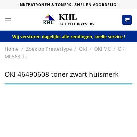
Skip
INKTPATRONEN & TONERS...SNEL EN VOORDELIG !
to
content
Wij versturen dagelijks alle zendingen, snelle service !
Home
/
Zoek op Printertype
/
OKI
/
OKI MC
/
OKI
MC563 dn
OKI 46490608 toner zwart huismerk