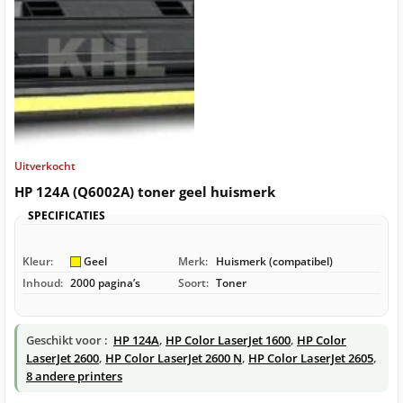
Uitverkocht
HP 124A (Q6002A) toner geel huismerk
SPECIFICATIES
Kleur:
Geel
Merk:
Huismerk (compatibel)
Inhoud:
2000 pagina’s
Soort:
Toner
Geschikt voor :
HP 124A
,
HP Color LaserJet 1600
,
HP Color
LaserJet 2600
,
HP Color LaserJet 2600 N
,
HP Color LaserJet 2605
,
8 andere printers