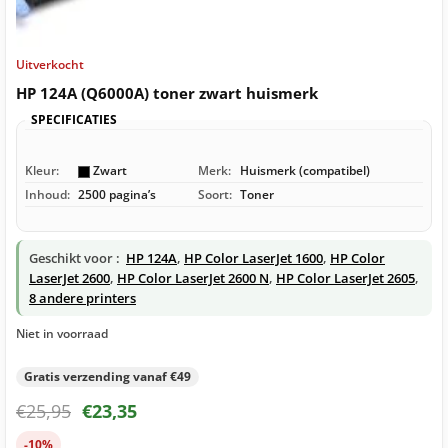
Uitverkocht
HP 124A (Q6000A) toner zwart huismerk
SPECIFICATIES
Kleur:
Zwart
Merk:
Huismerk (compatibel)
Inhoud:
2500 pagina’s
Soort:
Toner
Geschikt voor :
HP 124A
,
HP Color LaserJet 1600
,
HP Color
LaserJet 2600
,
HP Color LaserJet 2600 N
,
HP Color LaserJet 2605
,
8 andere printers
Niet in voorraad
Gratis verzending vanaf €49
€
25,95
€
23,35
-10%