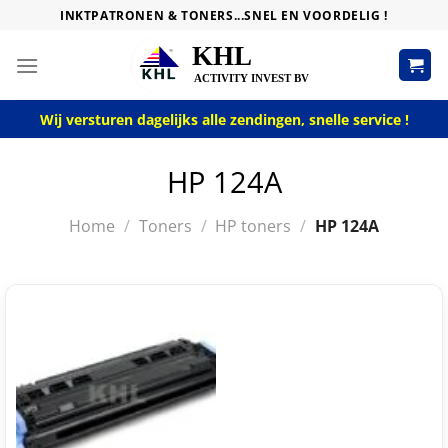
Skip
INKTPATRONEN & TONERS...SNEL EN VOORDELIG !
to
content
Wij versturen dagelijks alle zendingen, snelle service !
HP 124A
Home
/
Toners
/
HP toners
/
HP 124A