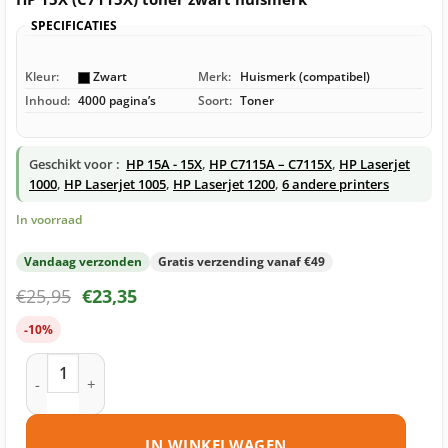
SPECIFICATIES
Kleur:
Zwart
Merk:
Huismerk (compatibel)
Inhoud:
4000 pagina’s
Soort:
Toner
Geschikt voor :
HP 15A - 15X
,
HP C7115A – C7115X
,
HP Laserjet
1000
,
HP Laserjet 1005
,
HP Laserjet 1200
,
6 andere printers
In voorraad
Vandaag verzonden
Gratis verzending vanaf €49
€
25,95
€
23,35
-10%
HP 15X (C7115X) toner zwart huismerk aantal
IN WINKELWAGEN