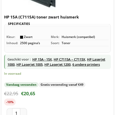
HP 15A (C7115A) toner zwart huismerk
SPECIFICATIES
Kleur:
Zwart
Merk:
Huismerk (compatibel)
Inhoud:
2500 pagina’s
Soort:
Toner
Geschikt voor :
HP 15A - 15X
,
HP C7115A – C7115X
,
HP Laserjet
1000
,
HP Laserjet 1005
,
HP Laserjet 1200
,
6 andere printers
In voorraad
Vandaag verzonden
Gratis verzending vanaf €49
€
22,95
€
20,65
-10%
HP 15A (C7115A) toner zwart huismerk aantal