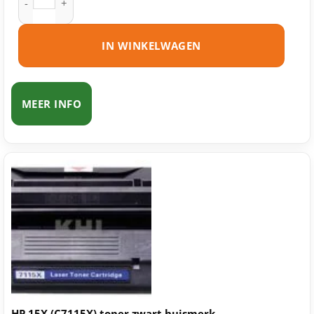
IN WINKELWAGEN
MEER INFO
HP 15X (C7115X) toner zwart huismerk