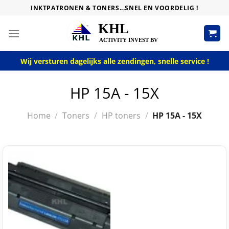
Skip
INKTPATRONEN & TONERS...SNEL EN VOORDELIG !
to
content
Wij versturen dagelijks alle zendingen, snelle service !
HP 15A - 15X
Home
/
Toners
/
HP toners
/
HP 15A - 15X