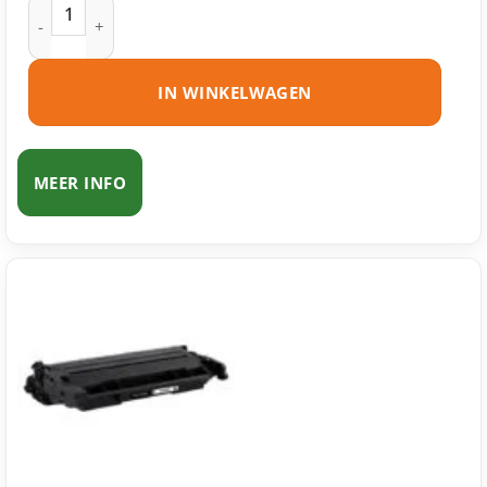
HP 26A (CF226A) toner zwart huismerk aantal
IN WINKELWAGEN
MEER INFO