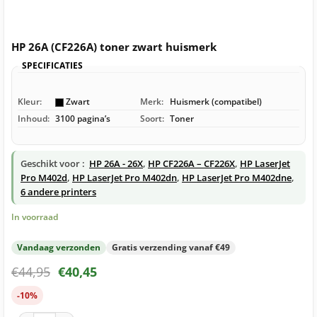
HP 26A (CF226A) toner zwart huismerk
SPECIFICATIES
Kleur:
Zwart
Merk:
Huismerk (compatibel)
Inhoud:
3100 pagina’s
Soort:
Toner
Geschikt voor :
HP 26A - 26X
,
HP CF226A – CF226X
,
HP LaserJet
Pro M402d
,
HP LaserJet Pro M402dn
,
HP LaserJet Pro M402dne
,
6 andere printers
In voorraad
Vandaag verzonden
Gratis verzending vanaf €49
€
44,95
€
40,45
-10%