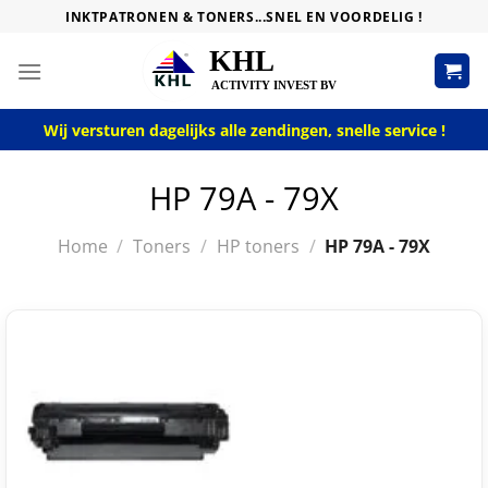
Skip
INKTPATRONEN & TONERS...SNEL EN VOORDELIG !
to
content
Wij versturen dagelijks alle zendingen, snelle service !
HP 79A - 79X
Home
/
Toners
/
HP toners
/
HP 79A - 79X