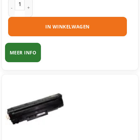
HP 79A (CF279A) toner zwart huismerk aantal
IN WINKELWAGEN
MEER INFO