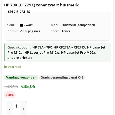
HP 79X (CF279X) toner zwart huismerk
SPECIFICATIES
Kleur:
Zwart
Merk:
Huismerk (compatibel)
Inhoud:
2000 pagina’s
Soort:
Toner
Geschikt voor :
HP 79A - 79X
,
HP CF279A – CF279X
,
HP LaserJet
Pro M12a
,
HP LaserJet Pro M12w
,
HP LaserJet Pro M26a
,
1
andere printers
In voorraad
Vandaag verzonden
Gratis verzending vanaf €49
€
38,95
€
35,05
-10%
HP 79X (CF279X) toner zwart huismerk aantal