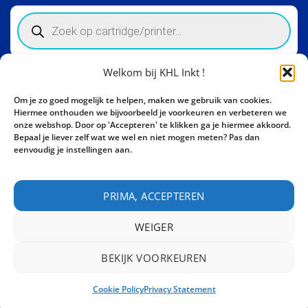
Products
search
Welkom bij KHL Inkt !
Winkelinformatie
Om je zo goed mogelijk te helpen, maken we gebruik van cookies.
Activity Invest BV - KHL, Kempische Steenweg 274
Hiermee onthouden we bijvoorbeeld je voorkeuren en verbeteren we
3500 Hasselt - België BE0862447190
onze webshop. Door op 'Accepteren' te klikken ga je hiermee akkoord.
Bepaal je liever zelf wat we wel en niet mogen meten? Pas dan
Bel ons nu:
+32 11 261499
eenvoudig je instellingen aan.
E-mail:
sales@khl-inkt.be
PRIMA, ACCEPTEREN
WEIGER
BEKIJK VOORKEUREN
CONTACT
Cookie Policy
Privacy Statement
Copyright 2026 ©
Activity Invest BV - KHL INKT