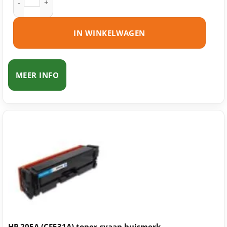
IN WINKELWAGEN
MEER INFO
HP 205A (CF531A) toner cyaan huismerk