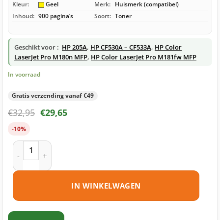
Kleur:
Geel
Merk:
Huismerk (compatibel)
Inhoud:
900 pagina’s
Soort:
Toner
Geschikt voor :
HP 205A
,
HP CF530A – CF533A
,
HP Color
LaserJet Pro M180n MFP
,
HP Color LaserJet Pro M181fw MFP
In voorraad
Gratis verzending vanaf €49
€
32,95
€
29,65
-10%
HP 205A (CF532A) toner geel huismerk aantal
IN WINKELWAGEN