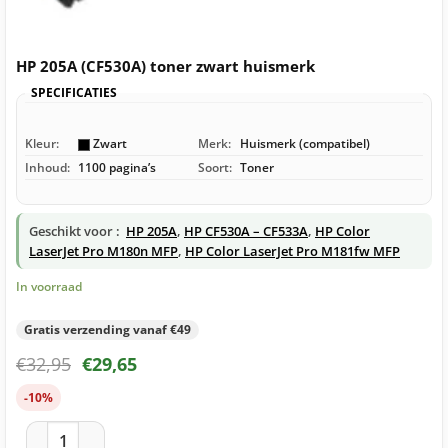
HP 205A (CF530A) toner zwart huismerk
SPECIFICATIES
Kleur:
Zwart
Merk:
Huismerk (compatibel)
Inhoud:
1100 pagina’s
Soort:
Toner
Geschikt voor :
HP 205A
,
HP CF530A – CF533A
,
HP Color
LaserJet Pro M180n MFP
,
HP Color LaserJet Pro M181fw MFP
In voorraad
Gratis verzending vanaf €49
€
32,95
€
29,65
-10%
HP 205A (CF530A) toner zwart huismerk aantal