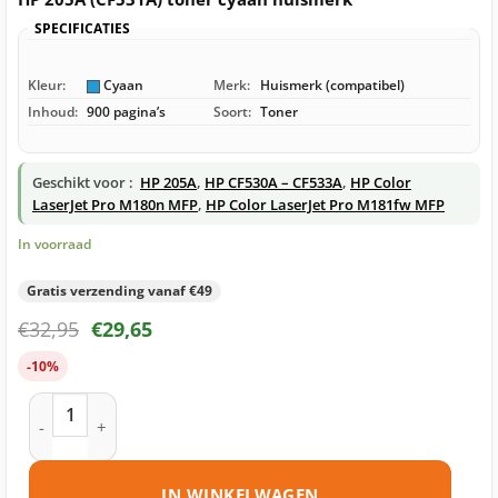
SPECIFICATIES
Kleur:
Cyaan
Merk:
Huismerk (compatibel)
Inhoud:
900 pagina’s
Soort:
Toner
Geschikt voor :
HP 205A
,
HP CF530A – CF533A
,
HP Color
LaserJet Pro M180n MFP
,
HP Color LaserJet Pro M181fw MFP
In voorraad
Gratis verzending vanaf €49
€
32,95
€
29,65
-10%
HP 205A (CF531A) toner cyaan huismerk aantal
IN WINKELWAGEN