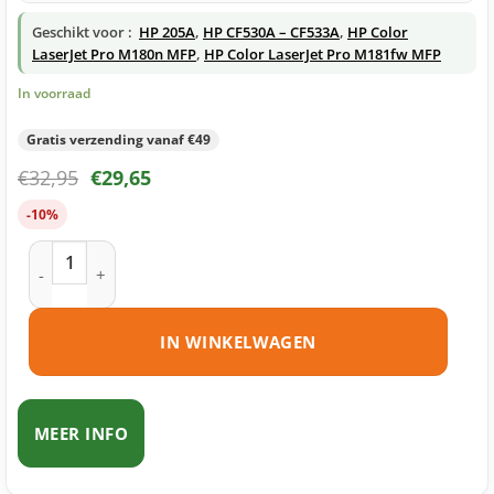
Geschikt voor :
HP 205A
,
HP CF530A – CF533A
,
HP Color
LaserJet Pro M180n MFP
,
HP Color LaserJet Pro M181fw MFP
In voorraad
Gratis verzending vanaf €49
€
32,95
€
29,65
-10%
HP 205A (CF533A) toner magenta huismerk aantal
IN WINKELWAGEN
MEER INFO