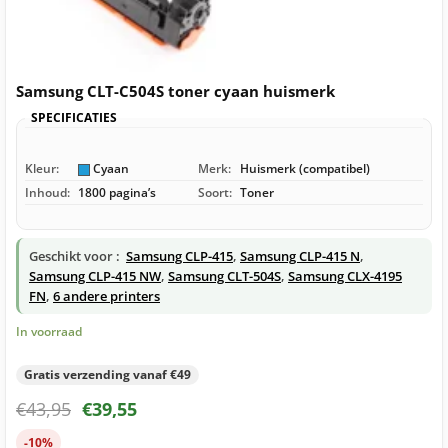
Samsung CLT-C504S toner cyaan huismerk
SPECIFICATIES
Kleur:
Cyaan
Merk:
Huismerk (compatibel)
Inhoud:
1800 pagina’s
Soort:
Toner
Geschikt voor :
Samsung CLP-415
,
Samsung CLP-415 N
,
Samsung CLP-415 NW
,
Samsung CLT-504S
,
Samsung CLX-4195
FN
,
6 andere printers
In voorraad
Gratis verzending vanaf €49
€
43,95
€
39,55
-10%