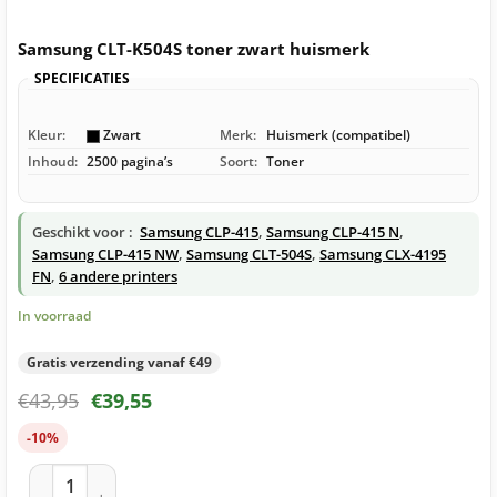
Samsung CLT-K504S toner zwart huismerk
SPECIFICATIES
Kleur:
Zwart
Merk:
Huismerk (compatibel)
Inhoud:
2500 pagina’s
Soort:
Toner
Geschikt voor :
Samsung CLP-415
,
Samsung CLP-415 N
,
Samsung CLP-415 NW
,
Samsung CLT-504S
,
Samsung CLX-4195
FN
,
6 andere printers
In voorraad
Gratis verzending vanaf €49
€
43,95
€
39,55
-10%
Samsung CLT-K504S toner zwart huismerk aantal