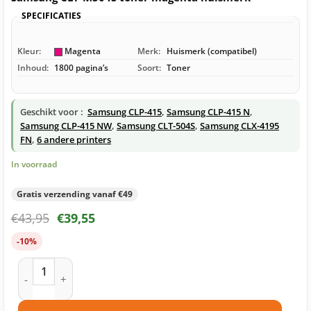
SPECIFICATIES
Kleur:
Magenta
Merk:
Huismerk (compatibel)
Inhoud:
1800 pagina’s
Soort:
Toner
Geschikt voor :
Samsung CLP-415
,
Samsung CLP-415 N
,
Samsung CLP-415 NW
,
Samsung CLT-504S
,
Samsung CLX-4195
FN
,
6 andere printers
In voorraad
Gratis verzending vanaf €49
€
43,95
€
39,55
-10%
Samsung CLT-M504S toner magenta huismerk aantal