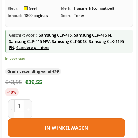
Kleur:
Geel
Merk:
Huismerk (compatibel)
Inhoud:
1800 pagina’s
Soort:
Toner
Geschikt voor :
Samsung CLP-415
,
Samsung CLP-415 N
,
Samsung CLP-415 NW
,
Samsung CLT-504S
,
Samsung CLX-4195
FN
,
6 andere printers
In voorraad
Gratis verzending vanaf €49
€
43,95
€
39,55
-10%
Samsung CLT-Y504S toner geel huismerk aantal
IN WINKELWAGEN