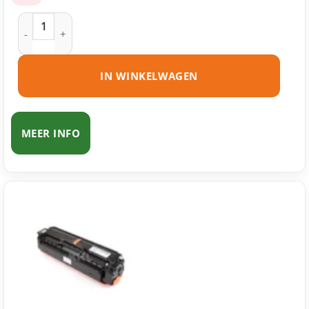
Samsung CLT-C504S toner cyaan huismerk aantal
IN WINKELWAGEN
MEER INFO