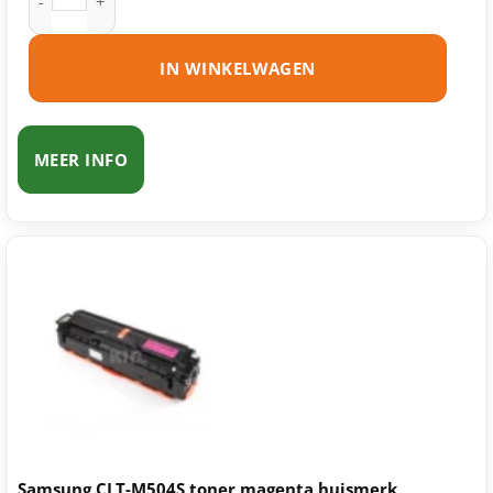
IN WINKELWAGEN
MEER INFO
Samsung CLT-M504S toner magenta huismerk