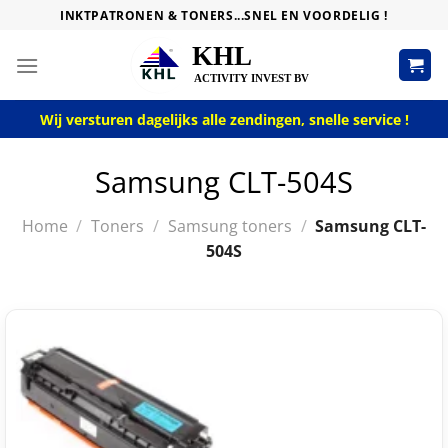
Skip
INKTPATRONEN & TONERS...SNEL EN VOORDELIG !
to
content
Wij versturen dagelijks alle zendingen, snelle service !
Samsung CLT-504S
Home
/
Toners
/
Samsung toners
/
Samsung CLT-
504S