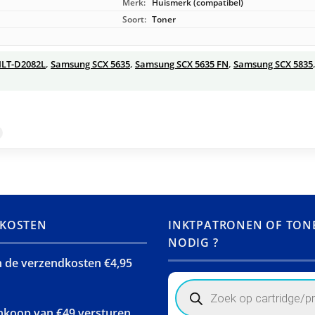
Merk:
Huismerk (compatibel)
Soort:
Toner
LT-D2082L
,
Samsung SCX 5635
,
Samsung SCX 5635 FN
,
Samsung SCX 5835
KOSTEN
INKTPATRONEN OF TON
NODIG ?
jn de verzendkosten €4,95
Products
search
ankoop van €49 versturen