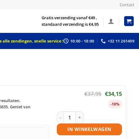
Contact
Gratis verzending vanaf €49 ,
standaard verzending is €4,95
 alle zendingen, snelle service !
10:00 - 18:00
+32 11 261499
€
37,95
€
34,15
resultaten.
-10%
5835. Geniet van
Samsung MLT-D2082L toner zwart hui
IN WINKELWAGEN