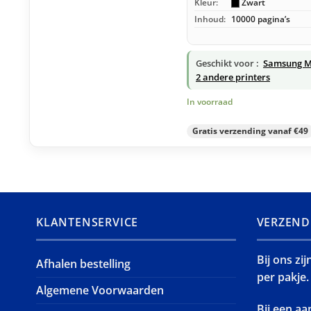
Kleur:
Zwart
Inhoud:
10000 pagina’s
Geschikt voor :
Samsung M
2 andere printers
In voorraad
Gratis verzending vanaf €49
KLANTENSERVICE
VERZEND
Bij ons zi
Afhalen bestelling
per pakje.
Algemene Voorwaarden
Bij een a