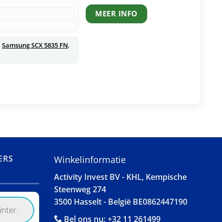
MEER INFO
,
Samsung SCX 5835 FN
,
ERS
Winkelinformatie
Activity Invest BV - KHL, Kempische
Steenweg 274
3500 Hasselt - België BE0862447190
Bel ons nu:
+32 11 261499