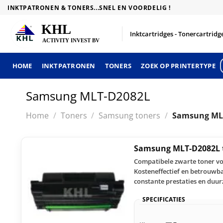
Skip
INKTPATRONEN & TONERS...SNEL EN VOORDELIG !
to
content
Inktcartridges - Tonercartridge
HOME
INKTPATRONEN
TONERS
ZOEK OP PRINTERTYPE
Samsung MLT-D2082L
Home
/
Toners
/
Samsung toners
/
Samsung ML
Samsung MLT-D2082L 
Compatibele zwarte toner voo
Kosteneffectief en betrouwba
constante prestaties en duur
SPECIFICATIES