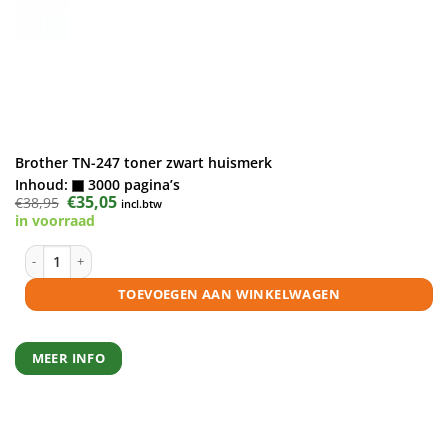
Brother TN-247 toner zwart huismerk
Inhoud:
3000 pagina’s
Oorspronkelijke
€
35,05
Huidige
€
38,95
incl.btw
prijs
prijs
in voorraad
was:
is:
€38,95.
€35,05.
Brother TN-247 toner zwart huismerk aantal
TOEVOEGEN AAN WINKELWAGEN
MEER INFO