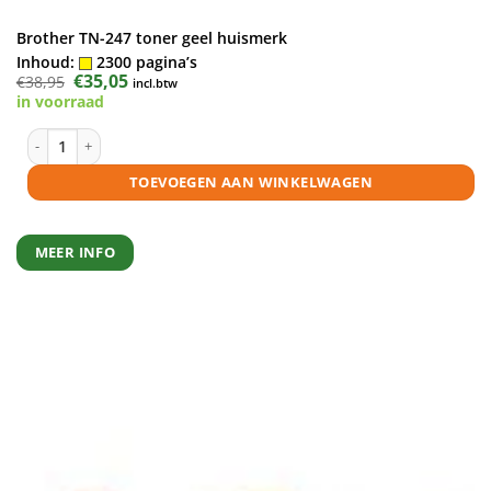
Brother TN-247 toner geel huismerk
Inhoud:
2300 pagina’s
Oorspronkelijke
€
35,05
Huidige
€
38,95
incl.btw
prijs
prijs
in voorraad
was:
is:
€38,95.
€35,05.
Brother TN-247 toner geel huismerk aantal
TOEVOEGEN AAN WINKELWAGEN
MEER INFO