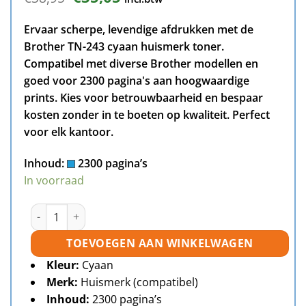
prijs
prijs
was:
is:
Ervaar scherpe, levendige afdrukken met de
€38,95.
€35,05.
Brother TN-243 cyaan huismerk toner.
Compatibel met diverse Brother modellen en
goed voor 2300 pagina's aan hoogwaardige
prints. Kies voor betrouwbaarheid en bespaar
kosten zonder in te boeten op kwaliteit. Perfect
voor elk kantoor.
Inhoud:
2300 pagina’s
In voorraad
Brother TN-243 toner cyaan huismerk aantal
TOEVOEGEN AAN WINKELWAGEN
Kleur:
Cyaan
Merk:
Huismerk (compatibel)
Inhoud:
2300 pagina’s