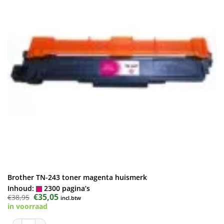
Brother TN-243 toner magenta huismerk
Inhoud:
2300 pagina’s
Oorspronkelijke
€
35,05
Huidige
€
38,95
incl.btw
prijs
prijs
in voorraad
was:
is:
€38,95.
€35,05.
Brother TN-243 toner magenta huismerk aantal