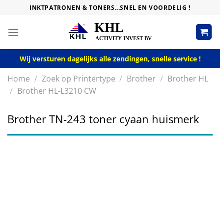
Skip
INKTPATRONEN & TONERS...SNEL EN VOORDELIG !
to
content
Wij versturen dagelijks alle zendingen, snelle service !
Home
/
Zoek op Printertype
/
Brother
/
Brother HL
/
Brother HL-L3210 CW
Brother TN-243 toner cyaan huismerk