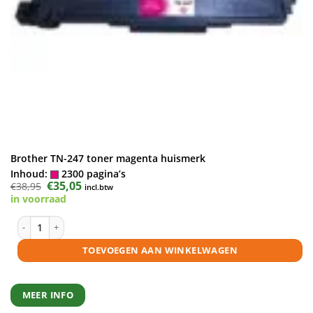
Brother TN-247 toner magenta huismerk
Inhoud:
2300 pagina’s
Oorspronkelijke
€
35,05
Huidige
€
38,95
incl.btw
prijs
prijs
in voorraad
was:
is:
€38,95.
€35,05.
Brother TN-247 toner magenta huismerk aantal
TOEVOEGEN AAN WINKELWAGEN
MEER INFO