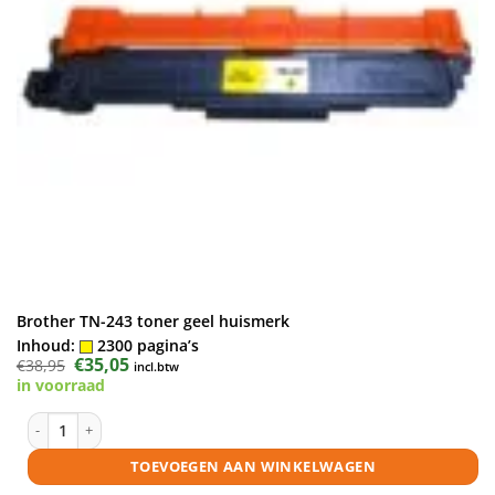
Brother TN-243 toner geel huismerk
Inhoud:
2300 pagina’s
Oorspronkelijke
€
35,05
Huidige
€
38,95
incl.btw
prijs
prijs
in voorraad
was:
is:
€38,95.
€35,05.
Brother TN-243 toner geel huismerk aantal
TOEVOEGEN AAN WINKELWAGEN