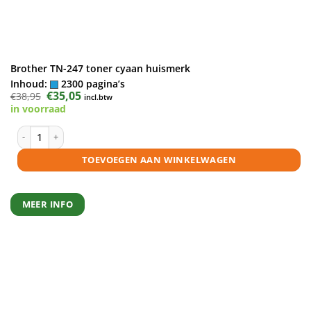
Brother TN-247 toner cyaan huismerk
Inhoud:
2300 pagina’s
Oorspronkelijke
€
35,05
Huidige
€
38,95
incl.btw
prijs
prijs
in voorraad
was:
is:
€38,95.
€35,05.
Brother TN-247 toner cyaan huismerk aantal
TOEVOEGEN AAN WINKELWAGEN
MEER INFO