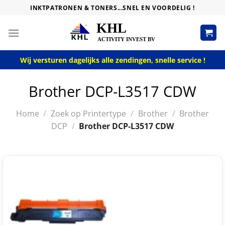
Skip
INKTPATRONEN & TONERS...SNEL EN VOORDELIG !
to
content
Wij versturen dagelijks alle zendingen, snelle service !
Brother DCP-L3517 CDW
Home
/
Zoek op Printertype
/
Brother
/
Brother
DCP
/
Brother DCP-L3517 CDW