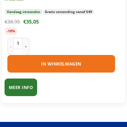
Vandaag verzonden
Gratis verzending vanaf €49
€
38,95
€
35,05
-10%
Brother TN-247 toner zwart huismerk aantal
IN WINKELWAGEN
MEER INFO