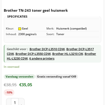
Brother TN-243 toner geel huismerk
SPECIFICATIES
Kleur:
Geel
Merk:
Huismerk (compatibel)
Inhoud:
2300 pagina’s
Soort:
Toner
Geschikt voor :
Brother DCP-L3510 CDW
,
Brother DCP-L3517
CDW
,
Brother DCP-L3550 CDW
,
Brother HL-L3210 CW
,
Brother
HL-L3230 CDW
,
6 andere printers
In voorraad
Vandaag verzonden
Gratis verzending vanaf €49
€
38,95
€
35,05
-10%
Brother TN-243 toner geel huismerk aantal