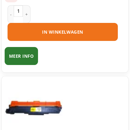
Brother TN-243 toner cyaan huismerk aantal
IN WINKELWAGEN
MEER INFO