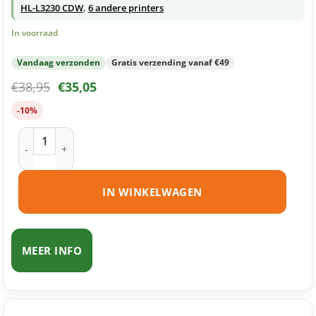
HL-L3230 CDW
,
6 andere printers
In voorraad
Vandaag verzonden
Gratis verzending vanaf €49
€
38,95
€
35,05
-10%
Brother TN-247 toner magenta huismerk aantal
IN WINKELWAGEN
MEER INFO