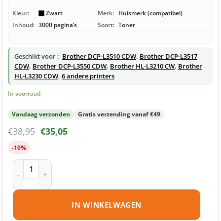
Kleur:
Zwart
Merk:
Huismerk (compatibel)
Inhoud:
3000 pagina’s
Soort:
Toner
Geschikt voor :
Brother DCP-L3510 CDW
,
Brother DCP-L3517
CDW
,
Brother DCP-L3550 CDW
,
Brother HL-L3210 CW
,
Brother
HL-L3230 CDW
,
6 andere printers
In voorraad
Vandaag verzonden
Gratis verzending vanaf €49
€
38,95
€
35,05
-10%
Brother TN-243 toner zwart huismerk aantal
IN WINKELWAGEN