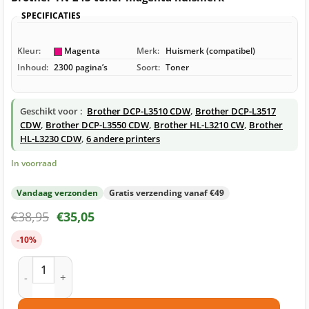
SPECIFICATIES
Kleur:
Magenta
Merk:
Huismerk (compatibel)
Inhoud:
2300 pagina’s
Soort:
Toner
Geschikt voor :
Brother DCP-L3510 CDW
,
Brother DCP-L3517
CDW
,
Brother DCP-L3550 CDW
,
Brother HL-L3210 CW
,
Brother
HL-L3230 CDW
,
6 andere printers
In voorraad
Vandaag verzonden
Gratis verzending vanaf €49
€
38,95
€
35,05
-10%
Brother TN-243 toner magenta huismerk aantal