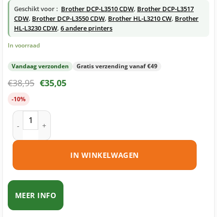
Geschikt voor :
Brother DCP-L3510 CDW
,
Brother DCP-L3517
CDW
,
Brother DCP-L3550 CDW
,
Brother HL-L3210 CW
,
Brother
HL-L3230 CDW
,
6 andere printers
In voorraad
Vandaag verzonden
Gratis verzending vanaf €49
€
38,95
€
35,05
-10%
Brother TN-247 toner geel huismerk aantal
IN WINKELWAGEN
MEER INFO