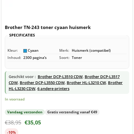
Brother TN-243 toner cyaan huismerk
SPECIFICATIES
Kleur:
Cyaan
Merk:
Huismerk (compatibel)
Inhoud:
2300 pagina’s
Soort:
Toner
Geschikt voor :
Brother DCP-L3510 CDW
,
Brother DCP-L3517
CDW
,
Brother DCP-L3550 CDW
,
Brother HL-L3210 CW
,
Brother
HL-L3230 CDW
,
6 andere printers
In voorraad
Vandaag verzonden
Gratis verzending vanaf €49
€
38,95
€
35,05
-10%