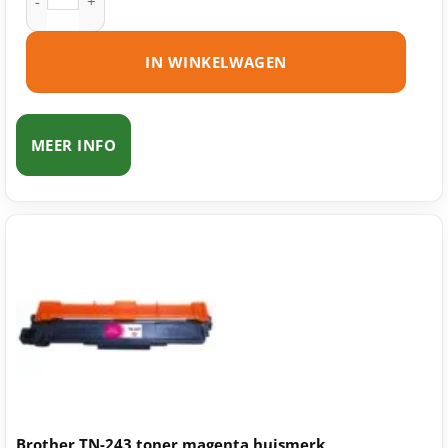
IN WINKELWAGEN
MEER INFO
Brother TN-243 toner magenta huismerk