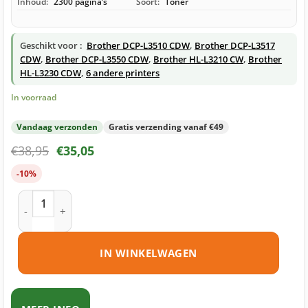
Inhoud:
2300 pagina’s
Soort:
Toner
Geschikt voor :
Brother DCP-L3510 CDW
,
Brother DCP-L3517
CDW
,
Brother DCP-L3550 CDW
,
Brother HL-L3210 CW
,
Brother
HL-L3230 CDW
,
6 andere printers
In voorraad
Vandaag verzonden
Gratis verzending vanaf €49
€
38,95
€
35,05
-10%
Brother TN-247 toner cyaan huismerk aantal
IN WINKELWAGEN