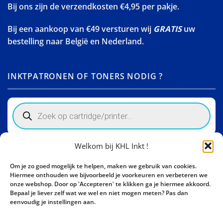
Bij ons zijn de verzendkosten €4,95 per pakje.
Bij een aankoop van €49 versturen wij
GRATIS
uw
bestelling naar België en Nederland.
INKTPATRONEN OF TONERS NODIG ?
Products
search
Welkom bij KHL Inkt !
Winkelinformatie
Om je zo goed mogelijk te helpen, maken we gebruik van cookies.
Activity Invest BV - KHL, Kempische Steenweg 274
Hiermee onthouden we bijvoorbeeld je voorkeuren en verbeteren we
3500 Hasselt - België BE0862447190
onze webshop. Door op 'Accepteren' te klikken ga je hiermee akkoord.
Bepaal je liever zelf wat we wel en niet mogen meten? Pas dan
Bel ons nu:
+32 11 261499
eenvoudig je instellingen aan.
E-mail:
sales@khl-inkt.be