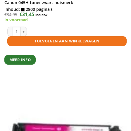
Canon 045H toner zwart huismerk
Inhoud:
2800 pagina’s
Oorspronkelijke
€
31,45
Huidige
€
34,95
incl.btw
prijs
prijs
in voorraad
was:
is:
€34,95.
€31,45.
Canon 045H toner zwart huismerk aantal
TOEVOEGEN AAN WINKELWAGEN
MEER INFO