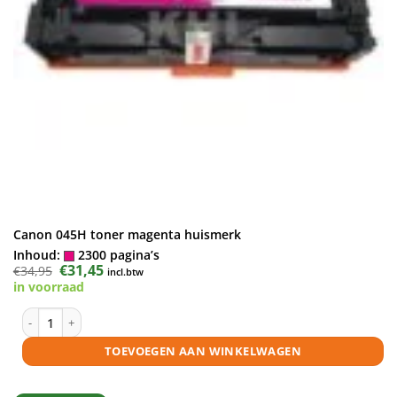
Canon 045H toner magenta huismerk
Inhoud:
2300 pagina’s
Oorspronkelijke
€
31,45
Huidige
€
34,95
incl.btw
prijs
prijs
in voorraad
was:
is:
€34,95.
€31,45.
Canon 045H toner magenta huismerk aantal
TOEVOEGEN AAN WINKELWAGEN