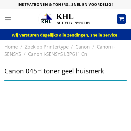
Skip
INKTPATRONEN & TONERS...SNEL EN VOORDELIG !
to
content
Wij versturen dagelijks alle zendingen, snelle service !
Home
/
Zoek op Printertype
/
Canon
/
Canon i-
SENSYS
/
Canon i-SENSYS LBP611 Cn
Canon 045H toner geel huismerk