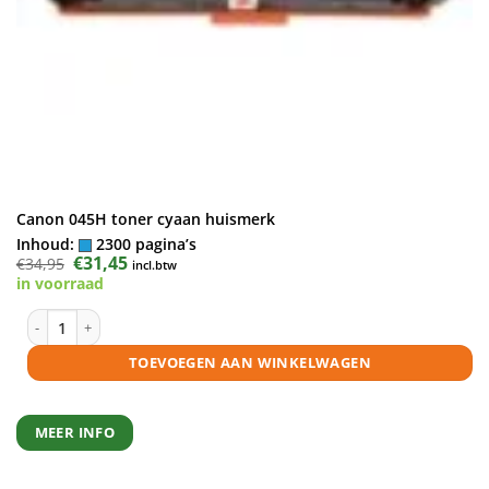
Canon 045H toner cyaan huismerk
Inhoud:
2300 pagina’s
Oorspronkelijke
€
31,45
Huidige
€
34,95
incl.btw
prijs
prijs
in voorraad
was:
is:
€34,95.
€31,45.
Canon 045H toner cyaan huismerk aantal
TOEVOEGEN AAN WINKELWAGEN
MEER INFO