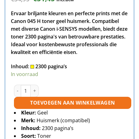
prijs
prijs
was:
is:
Ervaar briljante kleuren en perfecte prints met de
€34,95.
€31,45.
Canon 045 H toner geel huismerk. Compatibel
met diverse Canon i-SENSYS modellen, biedt deze
toner 2300 pagina's van betrouwbare prestaties.
Ideaal voor kostenbewuste professionals die
kwaliteit en efficiëntie eisen.
Inhoud:
2300 pagina’s
In voorraad
Canon 045H toner geel huismerk aantal
TOEVOEGEN AAN WINKELWAGEN
Kleur:
Geel
Merk:
Huismerk (compatibel)
Inhoud:
2300 pagina’s
Soort:
Toner