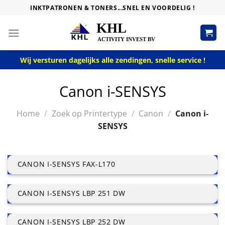
Skip
INKTPATRONEN & TONERS...SNEL EN VOORDELIG !
to
content
Wij versturen dagelijks alle zendingen, snelle service !
Canon i-SENSYS
Home
/
Zoek op Printertype
/
Canon
/
Canon i-
SENSYS
CANON I-SENSYS FAX-L170
CANON I-SENSYS LBP 251 DW
CANON I-SENSYS LBP 252 DW