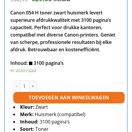
prijs
prijs
was:
is:
Canon 054 H toner zwart huismerk levert
€32,95.
€29,65.
superieure afdrukkwaliteit met 3100 pagina’s
capaciteit. Perfect voor drukke kantoren,
compatibel met diverse Canon-printers. Geniet
van scherpe, professionele resultaten bij elke
afdruk. Betrouwbaar en kostenefficiënt.
Inhoud:
3100 pagina’s
In voorraad
Canon 054H toner zwart huismerk aantal
TOEVOEGEN AAN WINKELWAGEN
Kleur:
Zwart
Merk:
Huismerk (compatibel)
Inhoud:
3100 pagina’s
Soort:
Toner