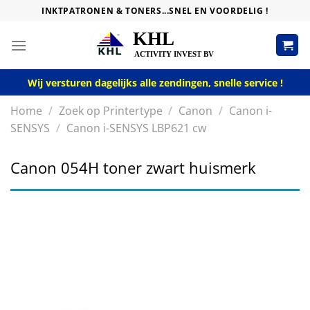
Skip
INKTPATRONEN & TONERS...SNEL EN VOORDELIG !
to
content
Wij versturen dagelijks alle zendingen, snelle service !
Home
/
Zoek op Printertype
/
Canon
/
Canon i-
SENSYS
/
Canon i-SENSYS LBP621 cw
Canon 054H toner zwart huismerk