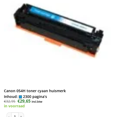
Canon 054H toner cyaan huismerk
Inhoud:
2300 pagina’s
Oorspronkelijke
€
29,65
Huidige
€
32,95
incl.btw
prijs
prijs
in voorraad
was:
is:
€32,95.
€29,65.
Canon 054H toner cyaan huismerk aantal