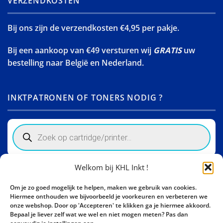
VERZENDKOSTEN
Bij ons zijn de verzendkosten €4,95 per pakje.
Bij een aankoop van €49 versturen wij
GRATIS
uw
bestelling naar België en Nederland.
INKTPATRONEN OF TONERS NODIG ?
Products
search
Welkom bij KHL Inkt !
Winkelinformatie
Om je zo goed mogelijk te helpen, maken we gebruik van cookies.
Activity Invest BV - KHL, Kempische Steenweg 274
Hiermee onthouden we bijvoorbeeld je voorkeuren en verbeteren we
3500 Hasselt - België BE0862447190
onze webshop. Door op 'Accepteren' te klikken ga je hiermee akkoord.
Bepaal je liever zelf wat we wel en niet mogen meten? Pas dan
Bel ons nu:
+32 11 261499