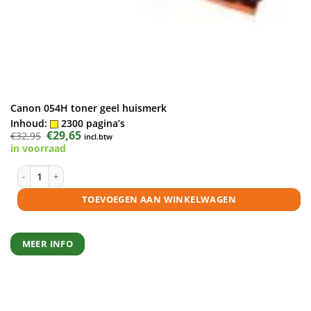
Canon 054H toner geel huismerk
Inhoud:
2300 pagina’s
Oorspronkelijke
€
29,65
Huidige
€
32,95
incl.btw
prijs
prijs
in voorraad
was:
is:
€32,95.
€29,65.
Canon 054H toner geel huismerk aantal
TOEVOEGEN AAN WINKELWAGEN
MEER INFO