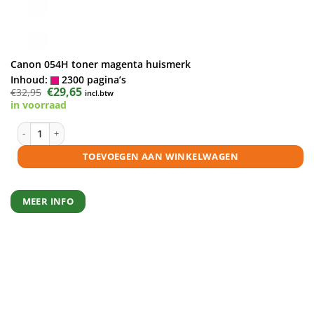
Canon 054H toner magenta huismerk
Inhoud:
2300 pagina’s
Oorspronkelijke
€
29,65
Huidige
€
32,95
incl.btw
prijs
prijs
in voorraad
was:
is:
€32,95.
€29,65.
Canon 054H toner magenta huismerk aantal
TOEVOEGEN AAN WINKELWAGEN
MEER INFO