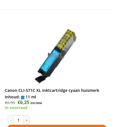
Canon CLI-571C XL inktcartridge cyaan huismerk
Inhoud:
11 ml
Oorspronkelijke
€
6,25
Huidige
€
6,95
incl.btw
prijs
prijs
in voorraad
was:
is:
€6,95.
€6,25.
Canon CLI-571C XL inktcartridge cyaan huismerk aantal