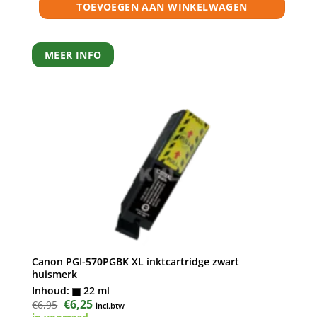
TOEVOEGEN AAN WINKELWAGEN
MEER INFO
Canon PGI-570PGBK XL inktcartridge zwart
huismerk
Inhoud:
22 ml
Oorspronkelijke
€
6,25
Huidige
€
6,95
incl.btw
prijs
prijs