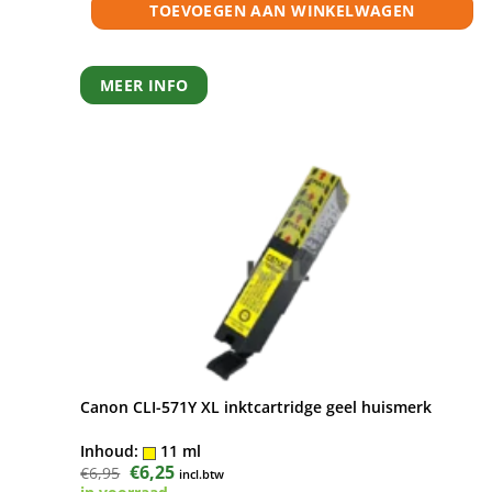
TOEVOEGEN AAN WINKELWAGEN
MEER INFO
Canon CLI-571Y XL inktcartridge geel huismerk
Inhoud:
11 ml
Oorspronkelijke
€
6,25
Huidige
€
6,95
incl.btw
prijs
prijs