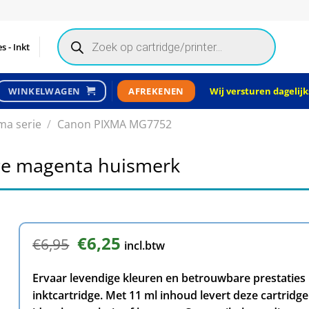
Products
search
s - Inkt
Wij versturen dagelijks
WINKELWAGEN
AFREKENEN
ma serie
/
Canon PIXMA MG7752
dge magenta huismerk
Oorspronkelijke
€
6,25
Huidige
€
6,95
incl.btw
prijs
prijs
was:
is:
Ervaar levendige kleuren en betrouwbare prestatie
€6,95.
€6,25.
inktcartridge. Met 11 ml inhoud levert deze cartridg