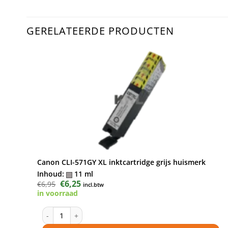
GERELATEERDE PRODUCTEN
Canon CLI-571GY XL inktcartridge grijs huismerk
Inhoud:
11 ml
Oorspronkelijke
€
6,25
Huidige
€
6,95
incl.btw
prijs
prijs
in voorraad
was:
is:
€6,95.
€6,25.
Canon CLI-571GY XL inktcartridge grijs huismerk aantal