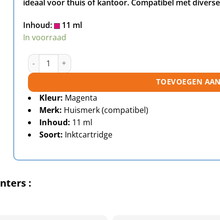
ideaal voor thuis of kantoor. Compatibel met diver
Inhoud:
11 ml
In voorraad
Canon CLI-571M XL inktcartridge magenta huismerk aan
TOEVOEGEN AA
Kleur:
Magenta
Merk:
Huismerk (compatibel)
Inhoud:
11 ml
Soort:
Inktcartridge
nters :