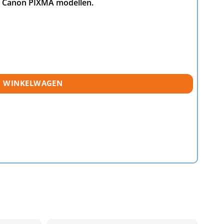
se Canon PIXMA modellen.
tal
N WINKELWAGEN