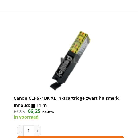
Canon CLI-571BK XL inktcartridge zwart huismerk
Inhoud:
11 ml
Oorspronkelijke
€
6,25
Huidige
€
6,95
incl.btw
prijs
prijs
in voorraad
was:
is:
€6,95.
€6,25.
Canon CLI-571BK XL inktcartridge zwart huismerk aantal