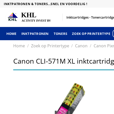
Skip
INKTPATRONEN & TONERS...SNEL EN VOORDELIG !
to
content
Inktcartridges - Tonercartridge
HOME
INKTPATRONEN
TONERS
ZOEK OP PRINTERTYPE
Home
/
Zoek op Printertype
/
Canon
/
Canon Pix
Canon CLI-571M XL inktcartri