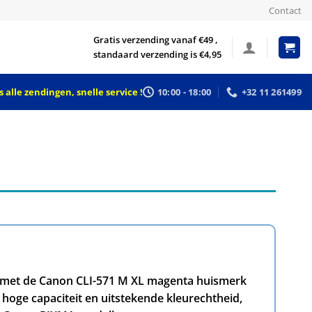
Contact
Gratis verzending vanaf €49 ,
standaard verzending is €4,95
 alle zendingen, snelle service !
10:00 - 18:00
+32 11 261499
s met de Canon CLI-571 M XL magenta huismerk
e hoge capaciteit en uitstekende kleurechtheid,