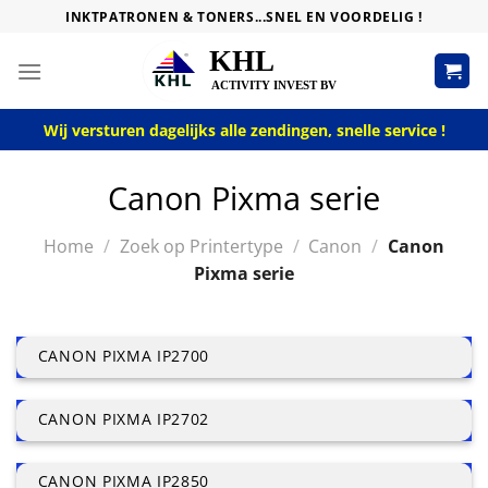
Skip
INKTPATRONEN & TONERS...SNEL EN VOORDELIG !
to
content
Wij versturen dagelijks alle zendingen, snelle service !
Canon Pixma serie
Home
/
Zoek op Printertype
/
Canon
/
Canon
Pixma serie
CANON PIXMA IP2700
CANON PIXMA IP2702
CANON PIXMA IP2850