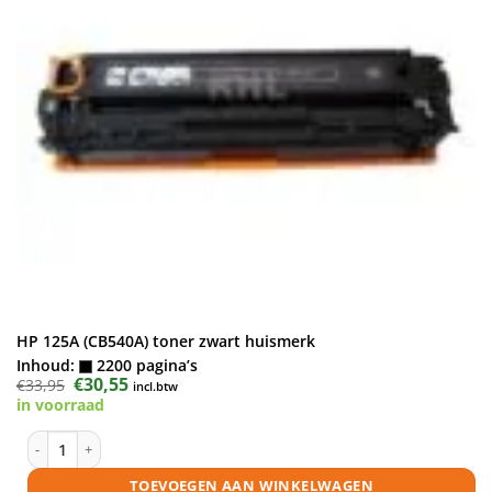
HP 125A (CB540A) toner zwart huismerk
Inhoud:
2200 pagina’s
Oorspronkelijke
€
30,55
Huidige
€
33,95
incl.btw
prijs
prijs
in voorraad
was:
is:
€33,95.
€30,55.
HP 125A (CB540A) toner zwart huismerk aantal
TOEVOEGEN AAN WINKELWAGEN