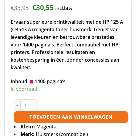
Oorspronkelijke
Huidige
€
30,55
€
33,95
incl.btw
prijs
prijs
was:
is:
Ervaar superieure printkwaliteit met de HP 125 A
€33,95.
€30,55.
(CB543 A) magenta toner huismerk. Geniet van
levendige kleuren en betrouwbare prestaties
voor 1400 pagina's. Perfect compatibel met HP
printers. Professionele resultaten en
kostenbesparing in één, zonder concessies aan
kwaliteit.
Inhoud:
1400 pagina’s
In voorraad
HP 125A (CB543A) toner magenta huismerk aantal
TOEVOEGEN AAN WINKELWAGEN
Kleur:
Magenta
Merk:
Huismerk (compatibel)