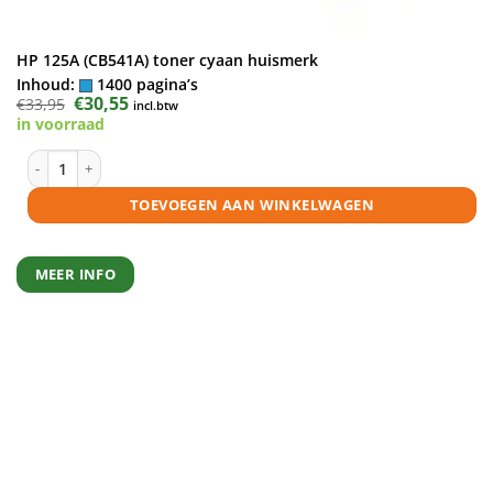
HP 125A (CB541A) toner cyaan huismerk
Inhoud:
1400 pagina’s
Oorspronkelijke
€
30,55
Huidige
€
33,95
incl.btw
prijs
prijs
in voorraad
was:
is:
€33,95.
€30,55.
HP 125A (CB541A) toner cyaan huismerk aantal
TOEVOEGEN AAN WINKELWAGEN
MEER INFO