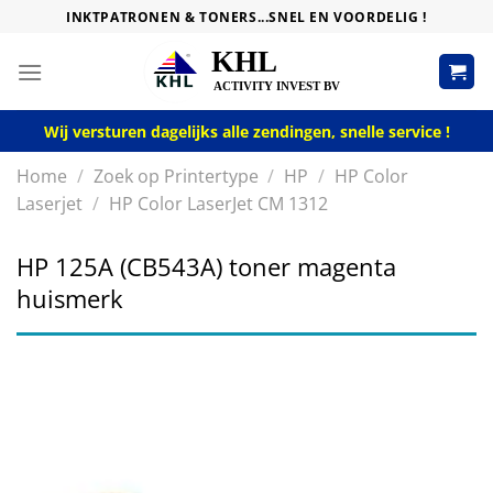
Skip
INKTPATRONEN & TONERS...SNEL EN VOORDELIG !
to
content
Wij versturen dagelijks alle zendingen, snelle service !
Home
/
Zoek op Printertype
/
HP
/
HP Color
Laserjet
/
HP Color LaserJet CM 1312
HP 125A (CB543A) toner magenta
huismerk