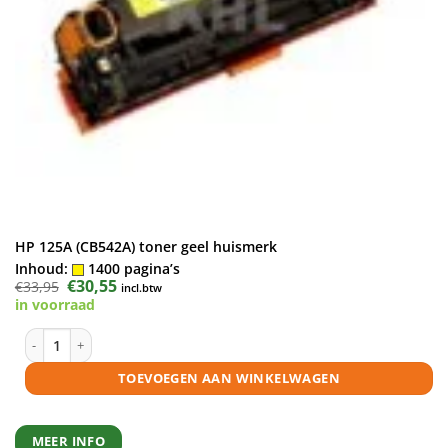
HP 125A (CB542A) toner geel huismerk
Inhoud:
1400 pagina’s
Oorspronkelijke
€
30,55
Huidige
€
33,95
incl.btw
prijs
prijs
in voorraad
was:
is:
€33,95.
€30,55.
HP 125A (CB542A) toner geel huismerk aantal
TOEVOEGEN AAN WINKELWAGEN
MEER INFO