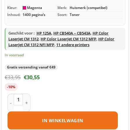
Kleur:
Magenta
Merk:
Huismerk (compatibel)
Inhoud:
1400 pagina’s
Soort:
Toner
Geschikt voor :
HP 125A
,
HP CB540A – CB543A
,
HP Color
LaserJet CM 1312
,
HP Color LaserJet CM 1312 MFP
,
HP Color
LaserJet CM 1312 NFI MFP
,
11 andere printers
In voorraad
Gratis verzending vanaf €49
€
33,95
€
30,55
-10%
HP 125A (CB543A) toner magenta huismerk aantal
IN WINKELWAGEN