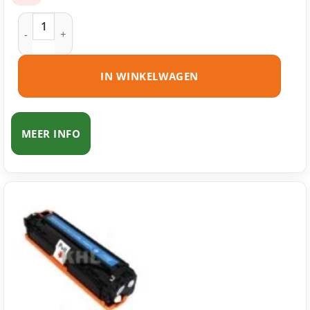
HP 125A (CB540A) toner zwart huismerk aantal
IN WINKELWAGEN
MEER INFO