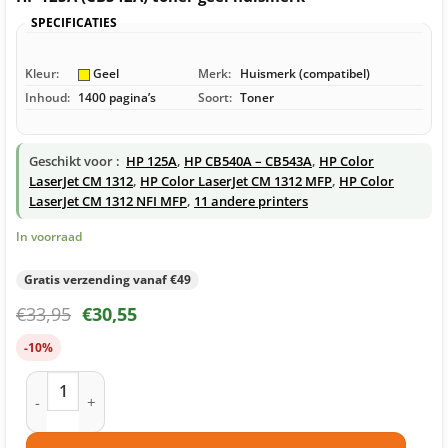
SPECIFICATIES
Kleur:
Geel
Merk:
Huismerk (compatibel)
Inhoud:
1400 pagina’s
Soort:
Toner
Geschikt voor :
HP 125A
,
HP CB540A – CB543A
,
HP Color
LaserJet CM 1312
,
HP Color LaserJet CM 1312 MFP
,
HP Color
LaserJet CM 1312 NFI MFP
,
11 andere printers
In voorraad
Gratis verzending vanaf €49
€
33,95
€
30,55
-10%
HP 125A (CB542A) toner geel huismerk aantal