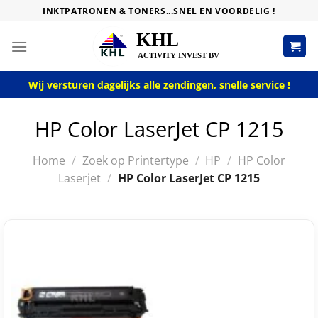
Skip
INKTPATRONEN & TONERS...SNEL EN VOORDELIG !
to
content
Wij versturen dagelijks alle zendingen, snelle service !
HP Color LaserJet CP 1215
Home
/
Zoek op Printertype
/
HP
/
HP Color
Laserjet
/
HP Color LaserJet CP 1215