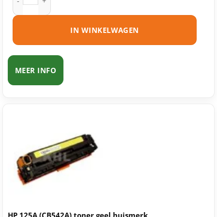
IN WINKELWAGEN
MEER INFO
HP 125A (CB542A) toner geel huismerk