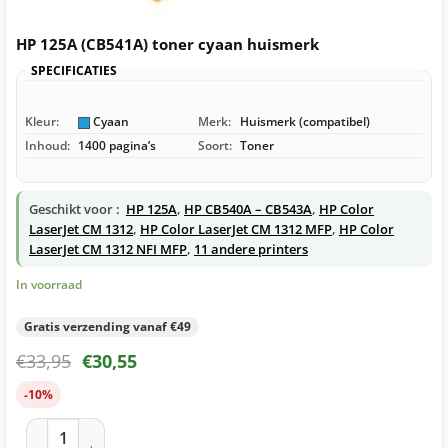
HP 125A (CB541A) toner cyaan huismerk
SPECIFICATIES
Kleur:
Cyaan
Merk:
Huismerk (compatibel)
Inhoud:
1400 pagina’s
Soort:
Toner
Geschikt voor :
HP 125A
,
HP CB540A – CB543A
,
HP Color
LaserJet CM 1312
,
HP Color LaserJet CM 1312 MFP
,
HP Color
LaserJet CM 1312 NFI MFP
,
11 andere printers
In voorraad
Gratis verzending vanaf €49
€
33,95
€
30,55
-10%
HP 125A (CB541A) toner cyaan huismerk aantal