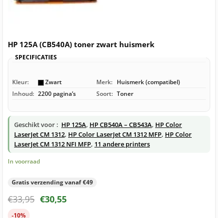
HP 125A (CB540A) toner zwart huismerk
SPECIFICATIES
Kleur:
Zwart
Merk:
Huismerk (compatibel)
Inhoud:
2200 pagina’s
Soort:
Toner
Geschikt voor :
HP 125A
,
HP CB540A – CB543A
,
HP Color
LaserJet CM 1312
,
HP Color LaserJet CM 1312 MFP
,
HP Color
LaserJet CM 1312 NFI MFP
,
11 andere printers
In voorraad
Gratis verzending vanaf €49
€
33,95
€
30,55
-10%