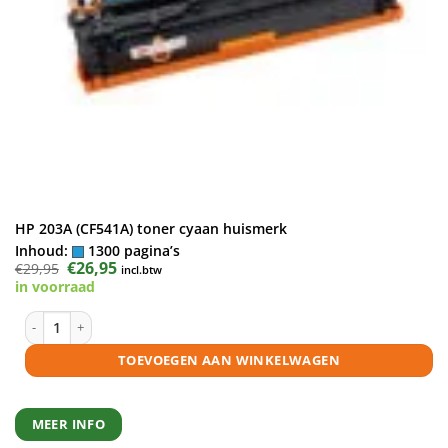
HP 203A (CF541A) toner cyaan huismerk
Inhoud:
1300 pagina’s
Oorspronkelijke
€
26,95
Huidige
€
29,95
incl.btw
prijs
prijs
in voorraad
was:
is:
€29,95.
€26,95.
HP 203A (CF541A) toner cyaan huismerk aantal
TOEVOEGEN AAN WINKELWAGEN
MEER INFO