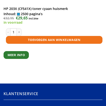
HP 203X (CF541X) toner cyaan huismerk
Inhoud:
2500 pagina’s
Oorspronkelijke
€
29,65
Huidige
€
32,95
incl.btw
prijs
prijs
in voorraad
was:
is:
€32,95.
€29,65.
HP 203X (CF541X) toner cyaan huismerk aantal
TOEVOEGEN AAN WINKELWAGEN
MEER INFO
KLANTENSERVICE