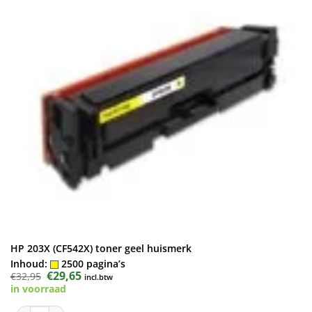
HP 203X (CF542X) toner geel huismerk
Inhoud:
2500 pagina’s
Oorspronkelijke
€
29,65
Huidige
€
32,95
incl.btw
prijs
prijs
in voorraad
was:
is:
€32,95.
€29,65.
HP 203X (CF542X) toner geel huismerk aantal