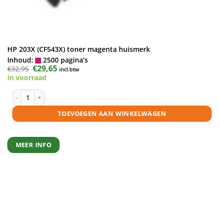
HP 203X (CF543X) toner magenta huismerk
Inhoud:
2500 pagina’s
Oorspronkelijke
€
29,65
Huidige
€
32,95
incl.btw
prijs
prijs
in voorraad
was:
is:
€32,95.
€29,65.
HP 203X (CF543X) toner magenta huismerk aantal
TOEVOEGEN AAN WINKELWAGEN
MEER INFO