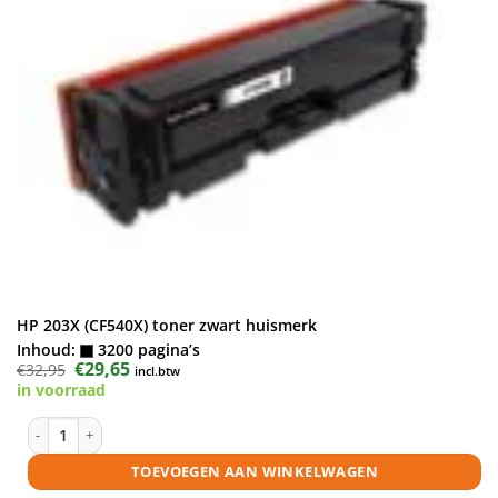
HP 203X (CF540X) toner zwart huismerk
Inhoud:
3200 pagina’s
Oorspronkelijke
€
29,65
Huidige
€
32,95
incl.btw
prijs
prijs
in voorraad
was:
is:
€32,95.
€29,65.
HP 203X (CF540X) toner zwart huismerk aantal
TOEVOEGEN AAN WINKELWAGEN