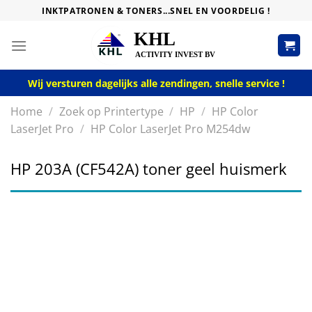
Skip
INKTPATRONEN & TONERS...SNEL EN VOORDELIG !
to
content
Wij versturen dagelijks alle zendingen, snelle service !
Home
/
Zoek op Printertype
/
HP
/
HP Color
LaserJet Pro
/
HP Color LaserJet Pro M254dw
HP 203A (CF542A) toner geel huismerk