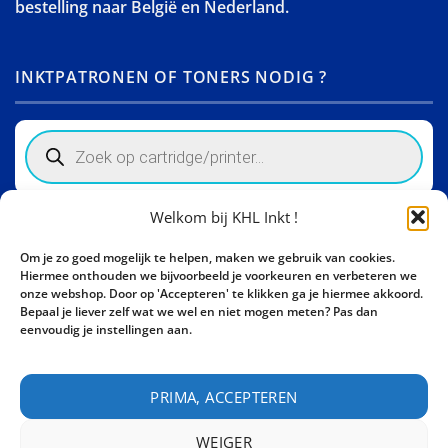
bestelling naar België en Nederland.
INKTPATRONEN OF TONERS NODIG ?
Products
search
Welkom bij KHL Inkt !
Winkelinformatie
Om je zo goed mogelijk te helpen, maken we gebruik van cookies.
Activity Invest BV - KHL, Kempische Steenweg 274
Hiermee onthouden we bijvoorbeeld je voorkeuren en verbeteren we
3500 Hasselt - België BE0862447190
onze webshop. Door op 'Accepteren' te klikken ga je hiermee akkoord.
Bepaal je liever zelf wat we wel en niet mogen meten? Pas dan
Bel ons nu:
+32 11 261499
eenvoudig je instellingen aan.
E-mail:
sales@khl-inkt.be
PRIMA, ACCEPTEREN
WEIGER