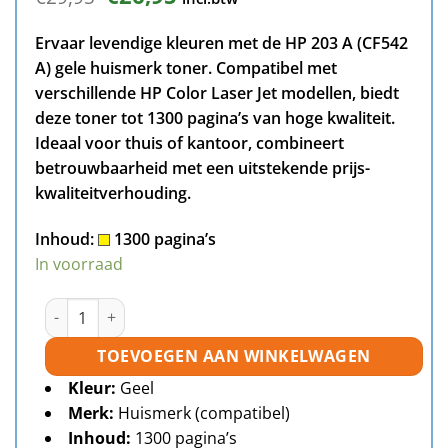
prijs
prijs
was:
is:
Ervaar levendige kleuren met de HP 203 A (CF542
€29,95.
€26,95.
A) gele huismerk toner. Compatibel met
verschillende HP Color Laser Jet modellen, biedt
deze toner tot 1300 pagina’s van hoge kwaliteit.
Ideaal voor thuis of kantoor, combineert
betrouwbaarheid met een uitstekende prijs-
kwaliteitverhouding.
Inhoud:
1300 pagina’s
In voorraad
HP 203A (CF542A) toner geel huismerk aantal
TOEVOEGEN AAN WINKELWAGEN
Kleur:
Geel
Merk:
Huismerk (compatibel)
Inhoud:
1300 pagina’s