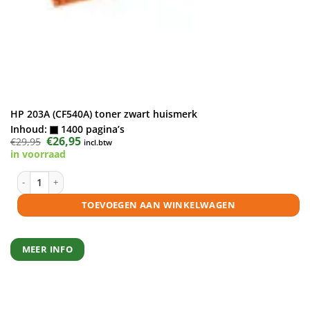
HP 203A (CF540A) toner zwart huismerk
Inhoud:
1400 pagina’s
Oorspronkelijke
€
26,95
Huidige
€
29,95
incl.btw
prijs
prijs
in voorraad
was:
is:
€29,95.
€26,95.
HP 203A (CF540A) toner zwart huismerk aantal
TOEVOEGEN AAN WINKELWAGEN
MEER INFO