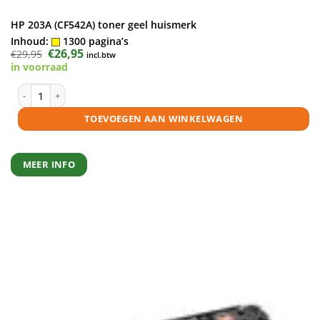
HP 203A (CF542A) toner geel huismerk
Inhoud:
1300 pagina’s
Oorspronkelijke
€
26,95
Huidige
€
29,95
incl.btw
prijs
prijs
in voorraad
was:
is:
€29,95.
€26,95.
HP 203A (CF542A) toner geel huismerk aantal
TOEVOEGEN AAN WINKELWAGEN
MEER INFO