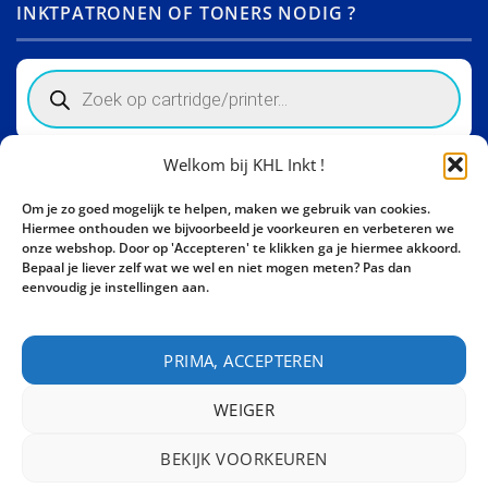
INKTPATRONEN OF TONERS NODIG ?
Products
search
Welkom bij KHL Inkt !
Winkelinformatie
Om je zo goed mogelijk te helpen, maken we gebruik van cookies.
Activity Invest BV - KHL, Kempische Steenweg 274
Hiermee onthouden we bijvoorbeeld je voorkeuren en verbeteren we
3500 Hasselt - België BE0862447190
onze webshop. Door op 'Accepteren' te klikken ga je hiermee akkoord.
Bepaal je liever zelf wat we wel en niet mogen meten? Pas dan
Bel ons nu:
+32 11 261499
eenvoudig je instellingen aan.
E-mail:
sales@khl-inkt.be
PRIMA, ACCEPTEREN
WEIGER
BEKIJK VOORKEUREN
CONTACT