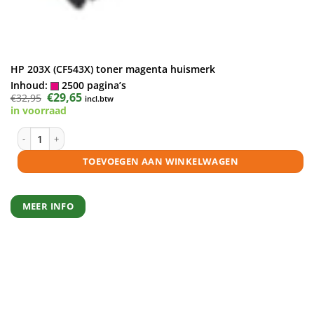
HP 203X (CF543X) toner magenta huismerk
Inhoud:
2500 pagina’s
Oorspronkelijke
€
29,65
Huidige
€
32,95
incl.btw
prijs
prijs
in voorraad
was:
is:
€32,95.
€29,65.
HP 203X (CF543X) toner magenta huismerk aantal
TOEVOEGEN AAN WINKELWAGEN
MEER INFO