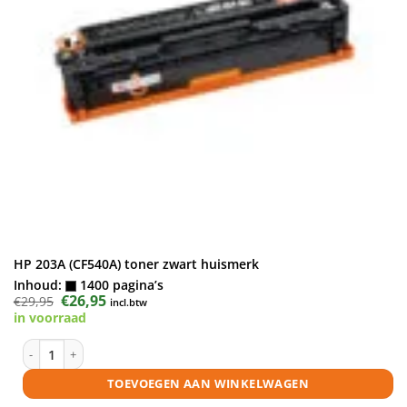
HP 203A (CF540A) toner zwart huismerk
Inhoud:
1400 pagina’s
Oorspronkelijke
€
26,95
Huidige
€
29,95
incl.btw
prijs
prijs
in voorraad
was:
is:
€29,95.
€26,95.
HP 203A (CF540A) toner zwart huismerk aantal
TOEVOEGEN AAN WINKELWAGEN