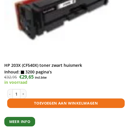
HP 203X (CF540X) toner zwart huismerk
Inhoud:
3200 pagina’s
Oorspronkelijke
€
29,65
Huidige
€
32,95
incl.btw
prijs
prijs
in voorraad
was:
is:
€32,95.
€29,65.
HP 203X (CF540X) toner zwart huismerk aantal
TOEVOEGEN AAN WINKELWAGEN
MEER INFO