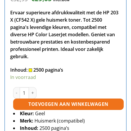
prijs
prijs
was:
is:
Ervaar superieure afdrukkwaliteit met de HP 203
€32,95.
€29,65.
X (CF542 X) gele huismerk toner. Tot 2500
pagina's levendige kleuren, compatibel met
diverse HP Color LaserJet modellen. Geniet van
betrouwbare prestaties en kostenbesparend
professioneel printen. Ideaal voor zakelijk
gebruik.
Inhoud:
2500 pagina’s
In voorraad
HP 203X (CF542X) toner geel huismerk aantal
TOEVOEGEN AAN WINKELWAGEN
Kleur:
Geel
Merk:
Huismerk (compatibel)
Inhoud:
2500 pagina’s