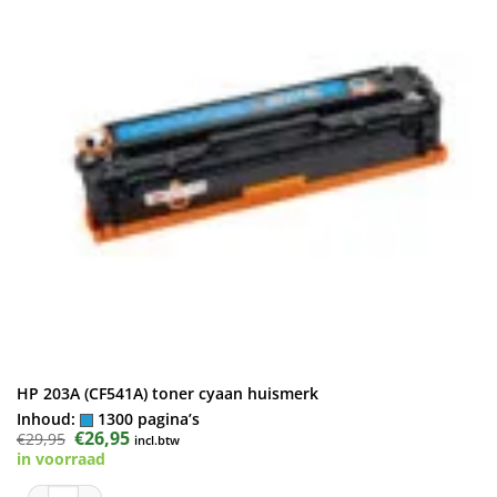
HP 203A (CF541A) toner cyaan huismerk
Inhoud:
1300 pagina’s
Oorspronkelijke
€
26,95
Huidige
€
29,95
incl.btw
prijs
prijs
in voorraad
was:
is:
€29,95.
€26,95.
HP 203A (CF541A) toner cyaan huismerk aantal