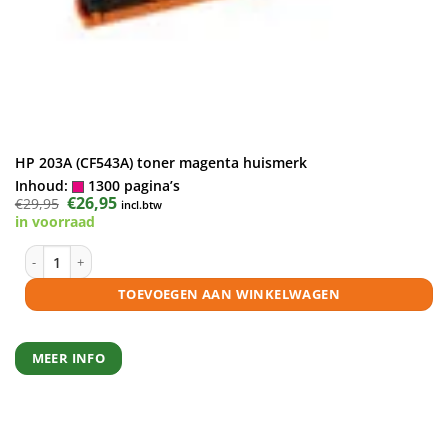
HP 203A (CF543A) toner magenta huismerk
Inhoud:
1300 pagina’s
Oorspronkelijke
€
26,95
Huidige
€
29,95
incl.btw
prijs
prijs
in voorraad
was:
is:
€29,95.
€26,95.
HP 203A (CF543A) toner magenta huismerk aantal
TOEVOEGEN AAN WINKELWAGEN
MEER INFO