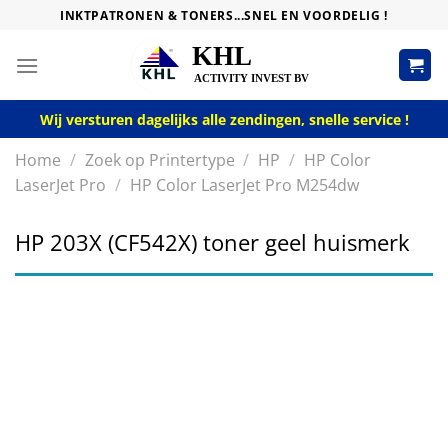
Skip
INKTPATRONEN & TONERS...SNEL EN VOORDELIG !
to
content
Wij versturen dagelijks alle zendingen, snelle service !
Home
/
Zoek op Printertype
/
HP
/
HP Color
LaserJet Pro
/
HP Color LaserJet Pro M254dw
HP 203X (CF542X) toner geel huismerk