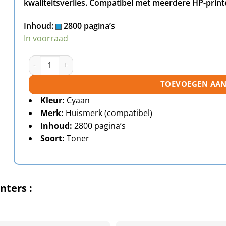
kwaliteitsverlies. Compatibel met meerdere HP-print
Inhoud:
2800 pagina’s
In voorraad
HP 304A (CC531A) toner cyaan huismerk aantal
TOEVOEGEN AA
Kleur:
Cyaan
Merk:
Huismerk (compatibel)
Inhoud:
2800 pagina’s
Soort:
Toner
nters :