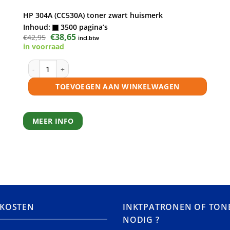
HP 304A (CC530A) toner zwart huismerk
Inhoud:
3500 pagina’s
Oorspronkelijke
€
38,65
Huidige
€
42,95
incl.btw
prijs
prijs
in voorraad
was:
is:
€42,95.
€38,65.
HP 304A (CC530A) toner zwart huismerk aantal
TOEVOEGEN AAN WINKELWAGEN
MEER INFO
KOSTEN
INKTPATRONEN OF TON
NODIG ?