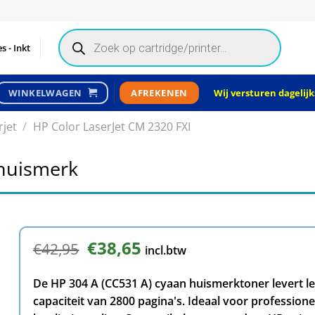
Products
search
s - Inkt
Wij versturen dagelijks
WINKELWAGEN
AFREKENEN
rjet
/
HP Color LaserJet CM 2320 FXI
 huismerk
Oorspronkelijke
€
38,65
Huidige
€
42,95
incl.btw
prijs
prijs
was:
is:
De HP 304 A (CC531 A) cyaan huismerktoner levert l
€42,95.
€38,65.
capaciteit van 2800 pagina's. Ideaal voor professio