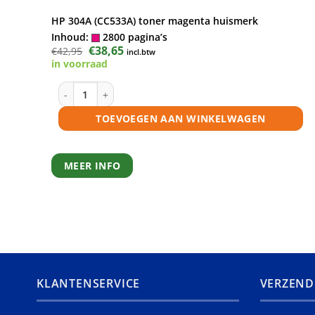
HP 304A (CC533A) toner magenta huismerk
Inhoud:
2800 pagina’s
Oorspronkelijke
€
38,65
Huidige
€
42,95
incl.btw
prijs
prijs
in voorraad
was:
is:
€42,95.
€38,65.
HP 304A (CC533A) toner magenta huismerk aantal
TOEVOEGEN AAN WINKELWAGEN
MEER INFO
KLANTENSERVICE
VERZEND