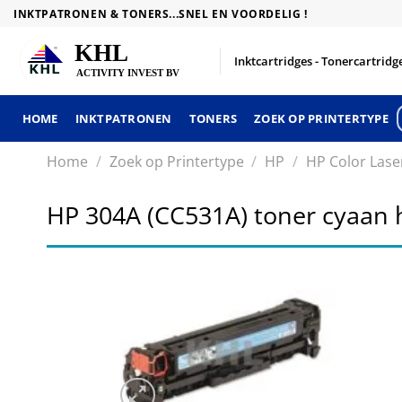
Skip
INKTPATRONEN & TONERS...SNEL EN VOORDELIG !
to
content
Inktcartridges - Tonercartridge
HOME
INKTPATRONEN
TONERS
ZOEK OP PRINTERTYPE
Home
/
Zoek op Printertype
/
HP
/
HP Color Lase
HP 304A (CC531A) toner cyaan