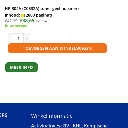
HP 304A (CC532A) toner geel huismerk
Inhoud:
2800 pagina’s
Oorspronkelijke
€
38,65
Huidige
€
42,95
incl.btw
prijs
prijs
in voorraad
was:
is:
€42,95.
€38,65.
HP 304A (CC532A) toner geel huismerk aantal
TOEVOEGEN AAN WINKELWAGEN
MEER INFO
ERS
Winkelinformatie
Activity Invest BV - KHL, Kempische