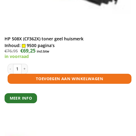
HP 508X (CF362X) toner geel huismerk
Inhoud:
9500 pagina’s
Oorspronkelijke
€
69,25
Huidige
€
76,95
incl.btw
prijs
prijs
in voorraad
was:
is:
€76,95.
€69,25.
HP 508X (CF362X) toner geel huismerk aantal
TOEVOEGEN AAN WINKELWAGEN
MEER INFO