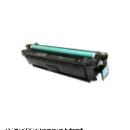
HP 508A (CF361A) toner cyaan huismerk