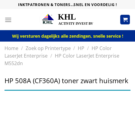
Skip
INKTPATRONEN & TONERS...SNEL EN VOORDELIG !
to
content
Wij versturen dagelijks alle zendingen, snelle service !
Home
/
Zoek op Printertype
/
HP
/
HP Color
LaserJet Enterprise
/
HP Color LaserJet Enterprise
M552dn
HP 508A (CF360A) toner zwart huismerk