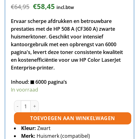
Oorspronkelijke
Huidige
€
58,45
€
64,95
incl.btw
prijs
prijs
was:
is:
Ervaar scherpe afdrukken en betrouwbare
€64,95.
€58,45.
prestaties met de HP 508 A (CF360 A) zwarte
huismerktoner. Geschikt voor intensief
kantoorgebruik met een opbrengst van 6000
pagina's, levert deze toner consistente kwaliteit
en kostenefficiëntie voor uw HP Color LaserJet
Enterprise-printer.
Inhoud:
6000 pagina’s
In voorraad
HP 508A (CF360A) toner zwart huismerk aantal
TOEVOEGEN AAN WINKELWAGEN
Kleur:
Zwart
Merk:
Huismerk (compatibel)