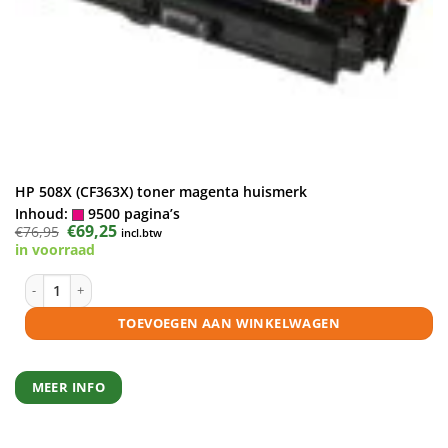
HP 508X (CF363X) toner magenta huismerk
Inhoud:
9500 pagina’s
Oorspronkelijke
€
69,25
Huidige
€
76,95
incl.btw
prijs
prijs
in voorraad
was:
is:
€76,95.
€69,25.
HP 508X (CF363X) toner magenta huismerk aantal
TOEVOEGEN AAN WINKELWAGEN
MEER INFO