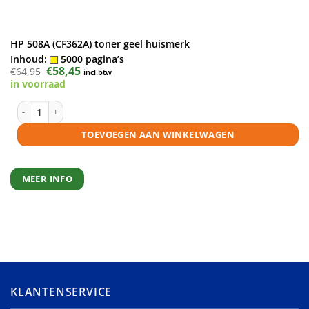
HP 508A (CF362A) toner geel huismerk
Inhoud:
5000 pagina’s
Oorspronkelijke
€
58,45
Huidige
€
64,95
incl.btw
prijs
prijs
in voorraad
was:
is:
€64,95.
€58,45.
HP 508A (CF362A) toner geel huismerk aantal
TOEVOEGEN AAN WINKELWAGEN
MEER INFO
KLANTENSERVICE