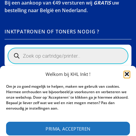
Bij een aankoop van €49 versturen wij
GRATIS
uw
bestelling naar België en Nederland.
INKTPATRONEN OF TONERS NODIG ?
Products
search
Welkom bij KHL Inkt !
Winkelinformatie
Om je zo goed mogelijk te helpen, maken we gebruik van cookies.
Activity Invest BV - KHL, Kempische Steenweg 274
Hiermee onthouden we bijvoorbeeld je voorkeuren en verbeteren we
3500 Hasselt - België BE0862447190
onze webshop. Door op 'Accepteren' te klikken ga je hiermee akkoord.
Bepaal je liever zelf wat we wel en niet mogen meten? Pas dan
Bel ons nu:
+32 11 261499
eenvoudig je instellingen aan.
E-mail:
sales@khl-inkt.be
PRIMA, ACCEPTEREN