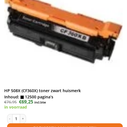
HP 508X (CF360X) toner zwart huismerk
Inhoud:
12500 pagina’s
Oorspronkelijke
€
69,25
Huidige
€
76,95
incl.btw
prijs
prijs
in voorraad
was:
is:
€76,95.
€69,25.
HP 508X (CF360X) toner zwart huismerk aantal