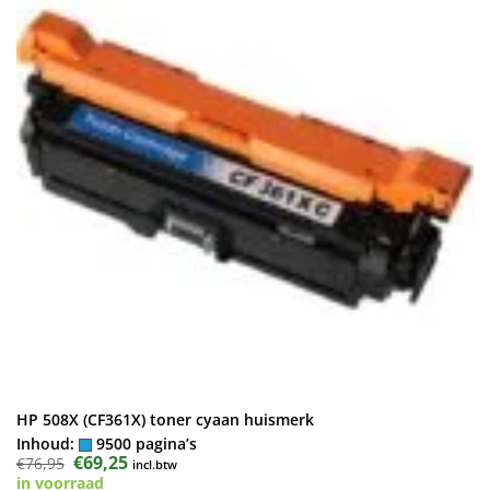
HP 508X (CF361X) toner cyaan huismerk
Inhoud:
9500 pagina’s
Oorspronkelijke
€
69,25
Huidige
€
76,95
incl.btw
prijs
prijs
in voorraad
was:
is: