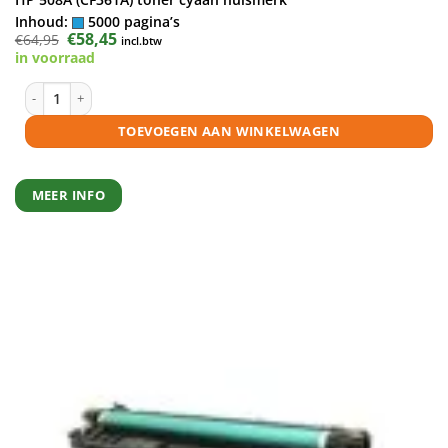
Inhoud:
5000 pagina’s
Oorspronkelijke
€
58,45
Huidige
€
64,95
incl.btw
prijs
prijs
in voorraad
was:
is:
€64,95.
€58,45.
HP 508A (CF361A) toner cyaan huismerk aantal
TOEVOEGEN AAN WINKELWAGEN
MEER INFO