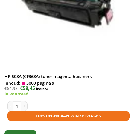
HP 508A (CF363A) toner magenta huismerk
Inhoud:
5000 pagina’s
Oorspronkelijke
€
58,45
Huidige
€
64,95
incl.btw
prijs
prijs
in voorraad
was:
is:
€64,95.
€58,45.
HP 508A (CF363A) toner magenta huismerk aantal
TOEVOEGEN AAN WINKELWAGEN