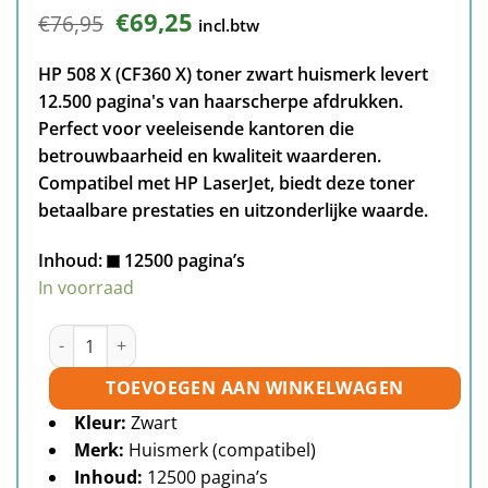
Oorspronkelijke
Huidige
€
69,25
€
76,95
incl.btw
prijs
prijs
was:
is:
HP 508 X (CF360 X) toner zwart huismerk levert
€76,95.
€69,25.
12.500 pagina's van haarscherpe afdrukken.
Perfect voor veeleisende kantoren die
betrouwbaarheid en kwaliteit waarderen.
Compatibel met HP LaserJet, biedt deze toner
betaalbare prestaties en uitzonderlijke waarde.
Inhoud:
12500 pagina’s
In voorraad
HP 508X (CF360X) toner zwart huismerk aantal
TOEVOEGEN AAN WINKELWAGEN
Kleur:
Zwart
Merk:
Huismerk (compatibel)
Inhoud:
12500 pagina’s