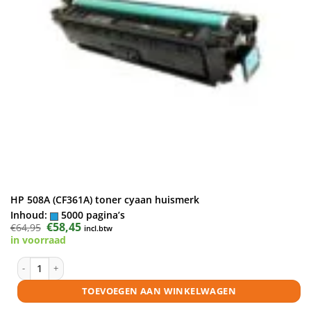
HP 508A (CF361A) toner cyaan huismerk
Inhoud:
5000 pagina’s
Oorspronkelijke
€
58,45
Huidige
€
64,95
incl.btw
prijs
prijs
in voorraad
was:
is:
€64,95.
€58,45.
HP 508A (CF361A) toner cyaan huismerk aantal
TOEVOEGEN AAN WINKELWAGEN