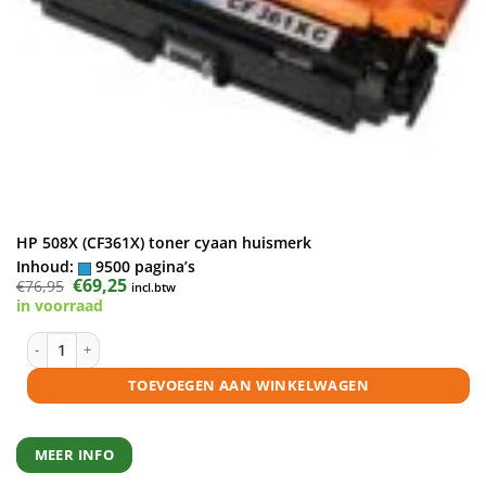
HP 508X (CF361X) toner cyaan huismerk
Inhoud:
9500 pagina’s
Oorspronkelijke
€
69,25
Huidige
€
76,95
incl.btw
prijs
prijs
in voorraad
was:
is:
€76,95.
€69,25.
HP 508X (CF361X) toner cyaan huismerk aantal
TOEVOEGEN AAN WINKELWAGEN
MEER INFO