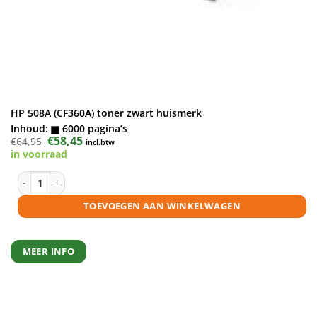
HP 508A (CF360A) toner zwart huismerk
Inhoud:
6000 pagina’s
Oorspronkelijke
€
58,45
Huidige
€
64,95
incl.btw
prijs
prijs
in voorraad
was:
is:
€64,95.
€58,45.
HP 508A (CF360A) toner zwart huismerk aantal
TOEVOEGEN AAN WINKELWAGEN
MEER INFO