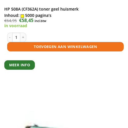
HP 508A (CF362A) toner geel huismerk
Inhoud:
5000 pagina’s
Oorspronkelijke
€
58,45
Huidige
€
64,95
incl.btw
prijs
prijs
in voorraad
was:
is:
€64,95.
€58,45.
HP 508A (CF362A) toner geel huismerk aantal
TOEVOEGEN AAN WINKELWAGEN
MEER INFO