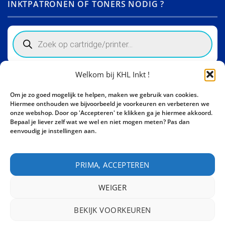
INKTPATRONEN OF TONERS NODIG ?
Products
search
Welkom bij KHL Inkt !
Winkelinformatie
Om je zo goed mogelijk te helpen, maken we gebruik van cookies.
Activity Invest BV - KHL, Kempische Steenweg 274
Hiermee onthouden we bijvoorbeeld je voorkeuren en verbeteren we
3500 Hasselt - België BE0862447190
onze webshop. Door op 'Accepteren' te klikken ga je hiermee akkoord.
Bepaal je liever zelf wat we wel en niet mogen meten? Pas dan
Bel ons nu:
+32 11 261499
eenvoudig je instellingen aan.
E-mail:
sales@khl-inkt.be
PRIMA, ACCEPTEREN
WEIGER
BEKIJK VOORKEUREN
CONTACT