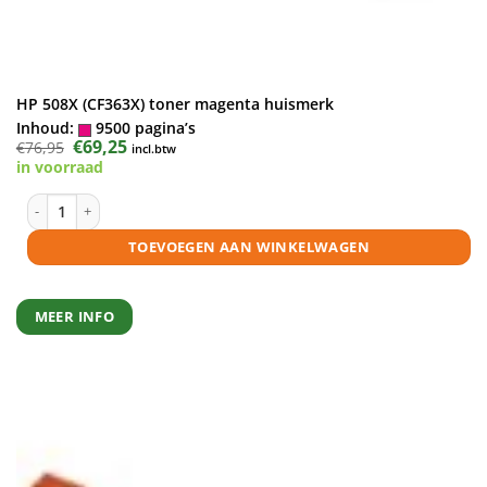
HP 508X (CF363X) toner magenta huismerk
Inhoud:
9500 pagina’s
Oorspronkelijke
€
69,25
Huidige
€
76,95
incl.btw
prijs
prijs
in voorraad
was:
is:
€76,95.
€69,25.
HP 508X (CF363X) toner magenta huismerk aantal
TOEVOEGEN AAN WINKELWAGEN
MEER INFO