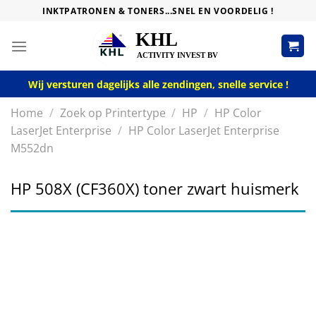
Skip
INKTPATRONEN & TONERS...SNEL EN VOORDELIG !
to
content
Wij versturen dagelijks alle zendingen, snelle service !
Home
/
Zoek op Printertype
/
HP
/
HP Color
LaserJet Enterprise
/
HP Color LaserJet Enterprise
M552dn
HP 508X (CF360X) toner zwart huismerk