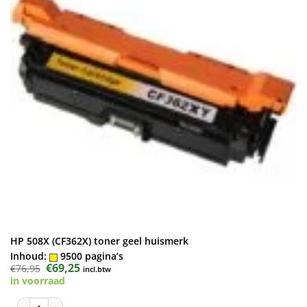
HP 508X (CF362X) toner geel huismerk
Inhoud:
9500 pagina’s
Oorspronkelijke
€
69,25
Huidige
€
76,95
incl.btw
prijs
prijs
in voorraad
was:
is:
€76,95.
€69,25.
HP 508X (CF362X) toner geel huismerk aantal