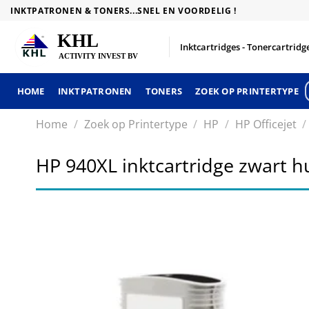
Skip
INKTPATRONEN & TONERS...SNEL EN VOORDELIG !
to
content
Inktcartridges - Tonercartridge
HOME
INKTPATRONEN
TONERS
ZOEK OP PRINTERTYPE
Home
/
Zoek op Printertype
/
HP
/
HP Officejet
/
HP 940XL inktcartridge zwart 