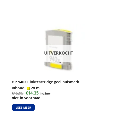
UITVERKOCHT
HP 940XL inktcartridge geel huismerk
Inhoud:
28 ml
Oorspronkelijke
€
14,35
Huidige
€
15,95
incl.btw
prijs
prijs
niet in voorraad
was:
is:
€15,95.
€14,35.
LEES MEER