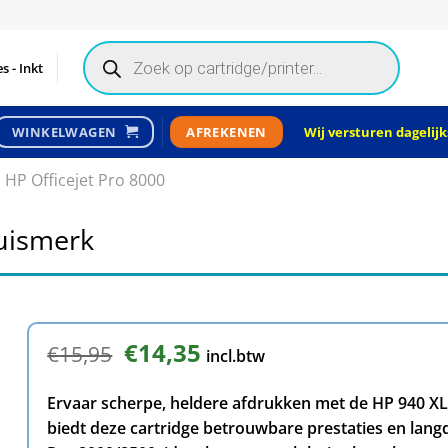
Products
search
s - Inkt
Wij versturen dagelijks
WINKELWAGEN
AFREKENEN
HP Officejet Pro 8000
huismerk
Oorspronkelijke
€
14,35
Huidige
€
15,95
incl.btw
prijs
prijs
was:
is:
Ervaar scherpe, heldere afdrukken met de HP 940 XL
€15,95.
€14,35.
biedt deze cartridge betrouwbare prestaties en lang