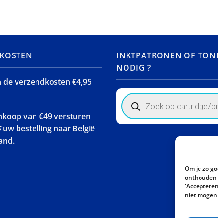
KOSTEN
INKTPATRONEN OF TON
NODIG ?
jn de verzendkosten €4,95
Products
search
ankoop van €49 versturen
S
uw bestelling naar België
and.
Om je zo go
onthouden w
'Accepteren'
niet mogen 