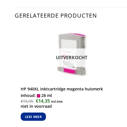
GERELATEERDE PRODUCTEN
UITVERKOCHT
HP 940XL inktcartridge magenta huismerk
Inhoud:
28 ml
Oorspronkelijke
€
14,35
Huidige
€
15,95
incl.btw
prijs
prijs
niet in voorraad
was:
is:
€15,95.
€14,35.
LEES MEER