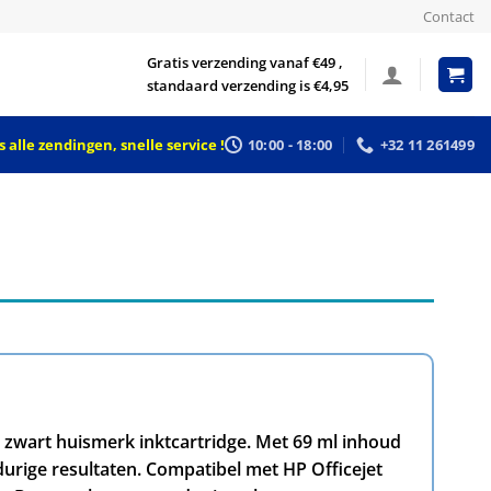
Contact
Gratis verzending vanaf €49 ,
standaard verzending is €4,95
 alle zendingen, snelle service !
10:00 - 18:00
+32 11 261499
 zwart huismerk inktcartridge. Met 69 ml inhoud
durige resultaten. Compatibel met HP Officejet