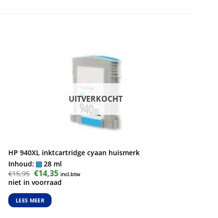
UITVERKOCHT
HP 940XL inktcartridge cyaan huismerk
Inhoud:
28 ml
Oorspronkelijke
€
14,35
Huidige
€
15,95
incl.btw
prijs
prijs
niet in voorraad
was:
is:
€15,95.
€14,35.
LEES MEER