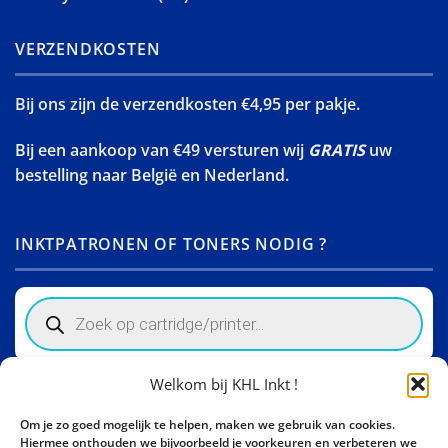
VERZENDKOSTEN
Bij ons zijn de verzendkosten €4,95 per pakje.
Bij een aankoop van €49 versturen wij
GRATIS
uw
bestelling naar België en Nederland.
INKTPATRONEN OF TONERS NODIG ?
Products
search
Welkom bij KHL Inkt !
Winkelinformatie
Om je zo goed mogelijk te helpen, maken we gebruik van cookies.
Activity Invest BV - KHL, Kempische Steenweg 274
Hiermee onthouden we bijvoorbeeld je voorkeuren en verbeteren we