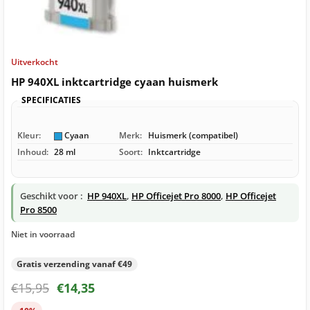
Uitverkocht
HP 940XL inktcartridge cyaan huismerk
SPECIFICATIES
Kleur:
Cyaan
Merk:
Huismerk (compatibel)
Inhoud:
28 ml
Soort:
Inktcartridge
Geschikt voor :
HP 940XL
,
HP Officejet Pro 8000
,
HP Officejet
Pro 8500
Niet in voorraad
Gratis verzending vanaf €49
€
15,95
€
14,35