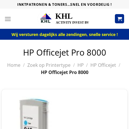
Skip
INKTPATRONEN & TONERS...SNEL EN VOORDELIG !
to
content
Wij versturen dagelijks alle zendingen, snelle service !
HP Officejet Pro 8000
Home
/
Zoek op Printertype
/
HP
/
HP Officejet
/
HP Officejet Pro 8000