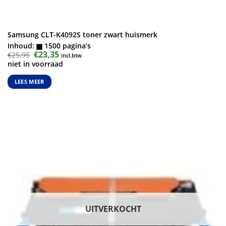
Samsung CLT-K4092S toner zwart huismerk
Inhoud:
1500 pagina’s
Oorspronkelijke
€
23,35
Huidige
€
25,95
incl.btw
prijs
prijs
niet in voorraad
was:
is:
€25,95.
€23,35.
LEES MEER
UITVERKOCHT