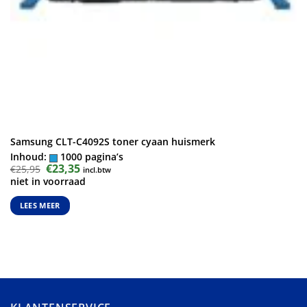
Samsung CLT-C4092S toner cyaan huismerk
Inhoud:
1000 pagina’s
Oorspronkelijke
€
23,35
Huidige
€
25,95
incl.btw
prijs
prijs
niet in voorraad
was:
is:
€25,95.
€23,35.
LEES MEER