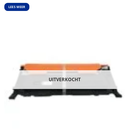
€25,95.
€23,35.
LEES MEER
UITVERKOCHT