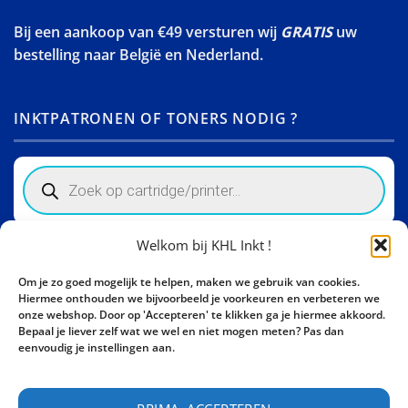
Bij een aankoop van €49 versturen wij
GRATIS
uw
bestelling naar België en Nederland.
INKTPATRONEN OF TONERS NODIG ?
Products
search
Welkom bij KHL Inkt !
Winkelinformatie
Om je zo goed mogelijk te helpen, maken we gebruik van cookies.
Activity Invest BV - KHL, Kempische Steenweg 274
Hiermee onthouden we bijvoorbeeld je voorkeuren en verbeteren we
3500 Hasselt - België BE0862447190
onze webshop. Door op 'Accepteren' te klikken ga je hiermee akkoord.
Bepaal je liever zelf wat we wel en niet mogen meten? Pas dan
Bel ons nu:
+32 11 261499
eenvoudig je instellingen aan.
E-mail:
sales@khl-inkt.be