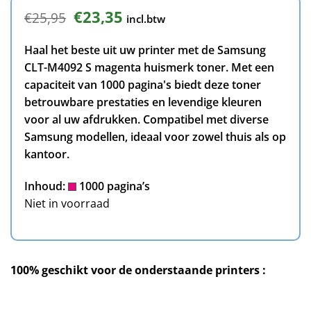
Oorspronkelijke
Huidige
€
23,35
€
25,95
incl.btw
prijs
prijs
was:
is:
Haal het beste uit uw printer met de Samsung
€25,95.
€23,35.
CLT-M4092 S magenta huismerk toner. Met een
capaciteit van 1000 pagina's biedt deze toner
betrouwbare prestaties en levendige kleuren
voor al uw afdrukken. Compatibel met diverse
Samsung modellen, ideaal voor zowel thuis als op
kantoor.
Inhoud:
1000 pagina’s
Niet in voorraad
100% geschikt voor de onderstaande printers :