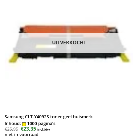
UITVERKOCHT
Samsung CLT-Y4092S toner geel huismerk
Inhoud:
1000 pagina’s
Oorspronkelijke
€
23,35
Huidige
€
25,95
incl.btw
prijs
prijs
niet in voorraad
was:
is: