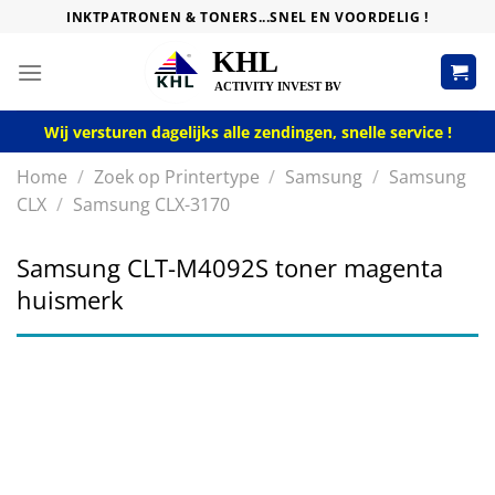
Skip
INKTPATRONEN & TONERS...SNEL EN VOORDELIG !
to
content
Wij versturen dagelijks alle zendingen, snelle service !
Home
/
Zoek op Printertype
/
Samsung
/
Samsung
CLX
/
Samsung CLX-3170
Samsung CLT-M4092S toner magenta
huismerk