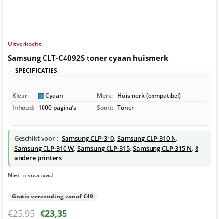
Uitverkocht
Samsung CLT-C4092S toner cyaan huismerk
SPECIFICATIES
Kleur:
Cyaan
Merk:
Huismerk (compatibel)
Inhoud:
1000 pagina’s
Soort:
Toner
Geschikt voor :
Samsung CLP-310
,
Samsung CLP-310 N
,
Samsung CLP-310 W
,
Samsung CLP-315
,
Samsung CLP-315 N
,
8
andere printers
Niet in voorraad
Gratis verzending vanaf €49
€
25,95
€
23,35