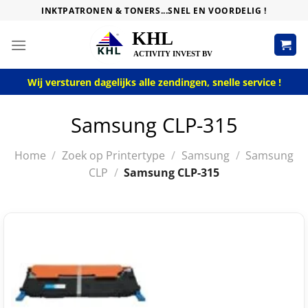
Skip
INKTPATRONEN & TONERS...SNEL EN VOORDELIG !
to
content
Wij versturen dagelijks alle zendingen, snelle service !
Samsung CLP-315
Home
/
Zoek op Printertype
/
Samsung
/
Samsung
CLP
/
Samsung CLP-315