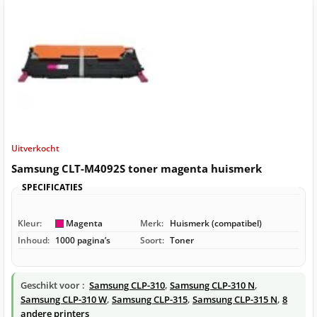
Uitverkocht
Samsung CLT-M4092S toner magenta huismerk
SPECIFICATIES
Kleur:
Magenta
Merk:
Huismerk (compatibel)
Inhoud:
1000 pagina’s
Soort:
Toner
Geschikt voor :
Samsung CLP-310
,
Samsung CLP-310 N
,
Samsung CLP-310 W
,
Samsung CLP-315
,
Samsung CLP-315 N
,
8
andere printers