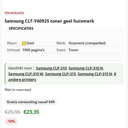
Uitverkocht
Samsung CLT-Y4092S toner geel huismerk
SPECIFICATIES
Kleur:
Geel
Merk:
Huismerk (compatibel)
Inhoud:
1000 pagina’s
Soort:
Toner
Geschikt voor :
Samsung CLP-310
,
Samsung CLP-310 N
,
Samsung CLP-310 W
,
Samsung CLP-315
,
Samsung CLP-315 N
,
8
andere printers
Niet in voorraad
Gratis verzending vanaf €49
€
25,95
€
23,35
-10%