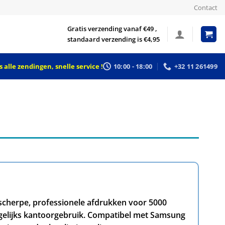
Contact
Gratis verzending vanaf €49 ,
standaard verzending is €4,95
 alle zendingen, snelle service !
10:00 - 18:00
+32 11 261499
cherpe, professionele afdrukken voor 5000
agelijks kantoorgebruik. Compatibel met Samsung