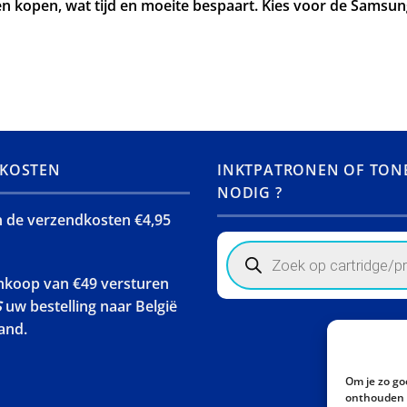
n kopen, wat tijd en moeite bespaart. Kies voor de Samsu
KOSTEN
INKTPATRONEN OF TON
NODIG ?
jn de verzendkosten €4,95
Products
search
ankoop van €49 versturen
S
uw bestelling naar België
and.
Om je zo go
onthouden w