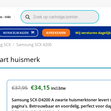
Products
search
s - Inkt
Wij versturen dagelijks
WINKELWAGEN
AFREKENEN
g SCX
/
Samsung SCX 4200
art huismerk
Oorspronkelijke
€
34,15
Huidige
€
37,95
incl.btw
prijs
prijs
was:
is:
Samsung SCX-D4200 A zwarte huismerktoner levert s
€37,95.
€34,15.
pagina's. Betrouwbaar en voordelig, perfect voor d