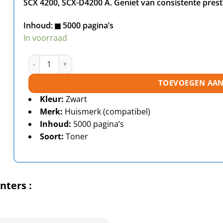
SCX 4200, SCX-D4200 A. Geniet van consistente presta
Inhoud:
5000 pagina’s
In voorraad
Samsung SCX-D4200A toner zwart huismerk aantal
TOEVOEGEN AA
Kleur:
Zwart
Merk:
Huismerk (compatibel)
Inhoud:
5000 pagina’s
Soort:
Toner
nters :