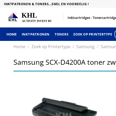
Skip
INKTPATRONEN & TONERS...SNEL EN VOORDELIG !
to
content
Inktcartridges - Tonercartridge
HOME
INKTPATRONEN
TONERS
ZOEK OP PRINTERTYPE
Home
/
Zoek op Printertype
/
Samsung
/
Samsun
Samsung SCX-D4200A toner zw