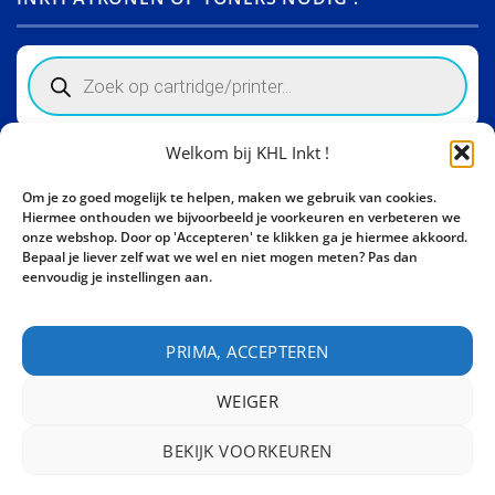
Products
search
Welkom bij KHL Inkt !
Winkelinformatie
Om je zo goed mogelijk te helpen, maken we gebruik van cookies.
Activity Invest BV - KHL, Kempische Steenweg 274
Hiermee onthouden we bijvoorbeeld je voorkeuren en verbeteren we
3500 Hasselt - België BE0862447190
onze webshop. Door op 'Accepteren' te klikken ga je hiermee akkoord.
Bepaal je liever zelf wat we wel en niet mogen meten? Pas dan
Bel ons nu:
+32 11 261499
eenvoudig je instellingen aan.
E-mail:
sales@khl-inkt.be
PRIMA, ACCEPTEREN
WEIGER
BEKIJK VOORKEUREN
CONTACT