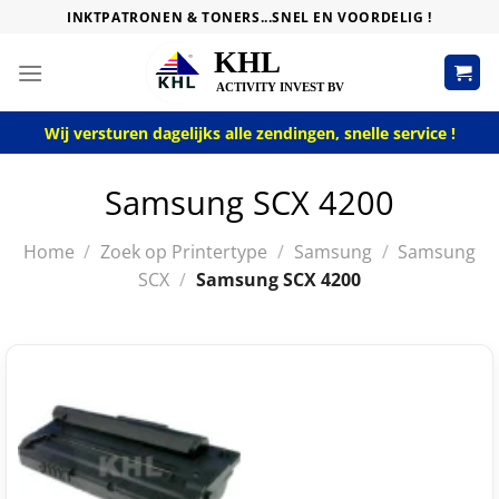
Skip
INKTPATRONEN & TONERS...SNEL EN VOORDELIG !
to
content
Wij versturen dagelijks alle zendingen, snelle service !
Samsung SCX 4200
Home
/
Zoek op Printertype
/
Samsung
/
Samsung
SCX
/
Samsung SCX 4200